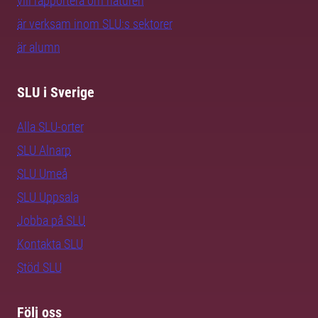
vill rapportera om naturen
är verksam inom SLU:s sektorer
är alumn
SLU i Sverige
Alla SLU-orter
SLU Alnarp
SLU Umeå
SLU Uppsala
Jobba på SLU
Kontakta SLU
Stöd SLU
Följ oss