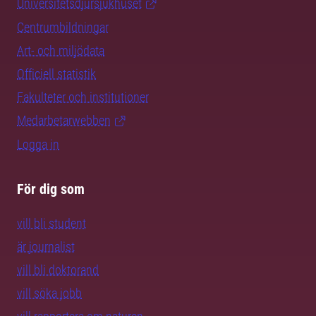
Universitetsdjursjukhuset
Centrumbildningar
Art- och miljödata
Officiell statistik
Fakulteter och institutioner
Medarbetarwebben
Logga in
För dig som
vill bli student
är journalist
vill bli doktorand
vill söka jobb