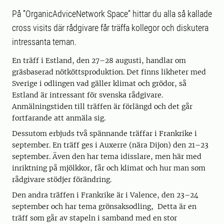
På ”OrganicAdviceNetwork Space” hittar du alla så kallade
cross visits där rådgivare får träffa kollegor och diskutera
intressanta teman.
En träff i Estland, den 27–28 augusti, handlar om
gräsbaserad nötköttsproduktion. Det finns likheter med
Sverige i odlingen vad gäller klimat och grödor, så
Estland är intressant för svenska rådgivare.
Anmälningstiden till träffen är förlängd och det går
fortfarande att anmäla sig.
Dessutom erbjuds två spännande träffar i Frankrike i
september. En träff ges i Auxerre (nära Dijon) den 21–23
september. Även den har tema idisslare, men här med
inriktning på mjölkkor, får och klimat och hur man som
rådgivare stödjer förändring.
Den andra träffen i Frankrike är i Valence, den 23–24
september och har tema grönsaksodling, Detta är en
träff som går av stapeln i samband med en stor