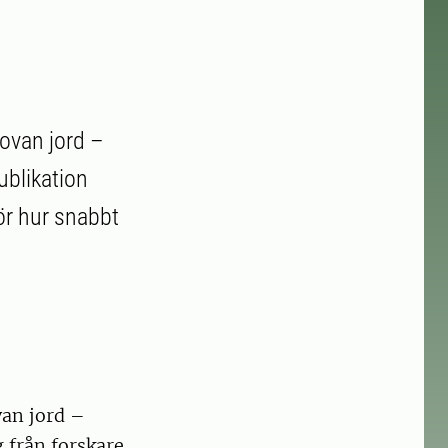
 ovan jord –
ublikation
ör hur snabbt
van jord –
 från forskare