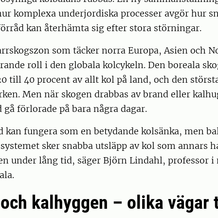
 hur komplexa underjordiska processer avgör hur s
örråd kan återhämta sig efter stora störningar.
arrskogszon som täcker norra Europa, Asien och 
rande roll i den globala kolcykeln. Den boreala s
20 till 40 procent av allt kol på land, och den störst
arken. Men när skogen drabbas av brand eller kalh
d gå förlorade på bara några dagar.
d kan fungera som en betydande kolsänka, men bal
osystemet sker snabba utsläpp av kol som annars h
n under lång tid, säger Björn Lindahl, professor i
ala.
och kalhyggen – olika vägar t