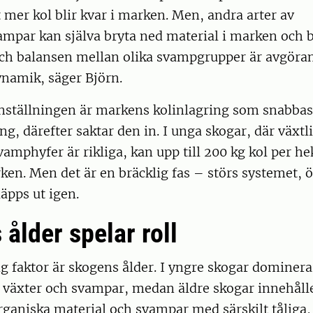
t mer kol blir kvar i marken. Men, andra arter av
par kan själva bryta ned material i marken och bi
 och balansen mellan olika svampgrupper är avgöra
namik, säger Björn.
ställningen är markens kolinlagring som snabbas
ing, därefter saktar den in. I unga skogar, där växtl
vamphyfer är rikliga, kan upp till 200 kg kol per he
rken. Men det är en bräcklig fas – störs systemet, ö
läpps ut igen.
ålder spelar roll
g faktor är skogens ålder. I yngre skogar dominera
växter och svampar, medan äldre skogar innehåll
ganiska material och svampar med särskilt tåliga, 