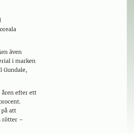
d
oreala
Men även
erial i marken
l Gundale,
åren efter ett
procent.
 på att
 rötter –