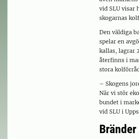
vid SLU visar
skogarnas kolf
Den väldiga b
spelar en avgö
kallas, lagrar 
återfinns i m
stora kolförrå
– Skogens jor
När vi stör ek
bundet i marke
vid SLU i Upps
Bränder 