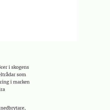
rer i skogens
eltrådar som
gring i marken
dra
 nedbrytare,