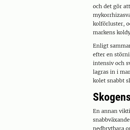
och det gör at
mykorrhizasvam
kolförluster,
markens koldy
Enligt samman
efter en störn
intensiv och s
lagras in i ma
kolet snabbt s
Skogens 
En annan vikti
snabbväxande 
nedbrytbara or