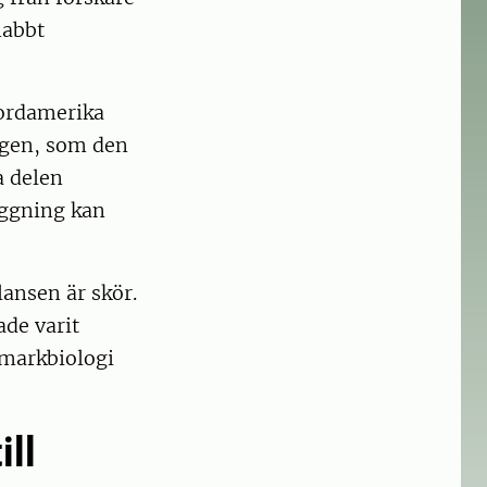
nabbt
Nordamerika
kogen, som den
a delen
uggning kan
ansen är skör.
ade varit
 markbiologi
ill