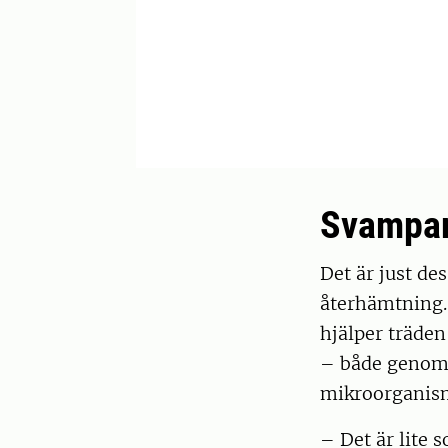
Svampar
Det är just de
återhämtning.
hjälper träden
– både genom 
mikroorganism
– Det är lite