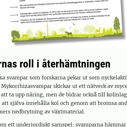
nas roll i återhämtningen
ssa svampar som forskarna pekar ut som nyckelaktö
 Mykorrhizasvampar skickar ut ett nätverk av myc
 att ta upp näring, men de bidrar också till kolinla
att själva innehålla kol och genom att bromsa an
ers nedbrytning av växtmaterial.
 som ett underjordiskt samspel: svamparna hämmar