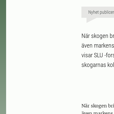
Nyhet publice
När skogen bri
även markens 
visar SLU -fo
skogarnas kol
När skogen bri
även markens 