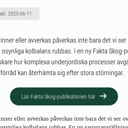
rad: 2025-06-11
nner eller avverkas påverkas inte bara det vi ser
osynliga kolbalans rubbas. I en ny Fakta Skog-p
rskare hur komplexa underjordiska processer avg
förråd kan återhämta sig efter stora störningar.
Läs Fakta Skog-publikationen här
nner eller avverkas påverkas inte bara det vi ser o
osynliga kolbalans rubbas. En ny sammanställning