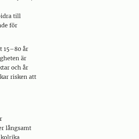
dra till
nde för
t 15–80 år
igheten är
ktar och år
kar risken att
r
er långsamt
kolrika