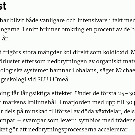
st
ar blivit både vanligare och intensivare i takt me
ngarna. I snitt brinner omkring en procent av de b
 år.
 frigörs stora mängder kol direkt som koldioxid. 
förluster eftersom nedbrytningen av organiskt mat
iologiska systemet hamnar i obalans, säger Michae
ogsekologi vid SLU i Umeå.
ng får långsiktiga effekter. Under de första 25–30 
 markens kolinnehåll i matjorden med upp till 30 
r dels på minskad tillförsel av döda växtdelar, dels
mpar – svampar som lever i symbios med trädens
lket gör att nedbrytningsprocesserna accelererar.