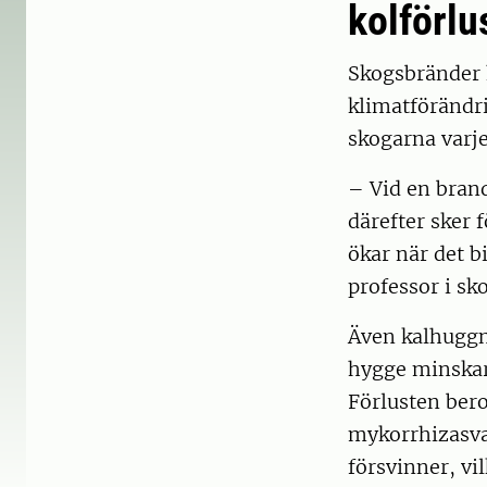
kolförlu
Skogsbränder h
klimatförändri
skogarna varje
– Vid en brand
därefter sker 
ökar när det b
professor i sk
Även kalhuggni
hygge minskar
Förlusten bero
mykorrhizasva
försvinner, vi