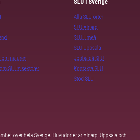
m
SLU i Sverige
t
Alla SLU-orter
SLU Alnarp
rand
SLU Umeå
SLU Uppsala
ra om naturen
Jobba på SLU
nom SLU:s sektorer
Kontakta SLU
Stöd SLU
samhet över hela Sverige. Huvudorter är Alnarp, Uppsala och