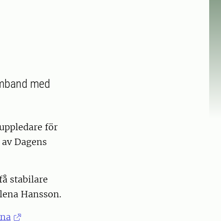
samband med
uppledare för
d av Dagens
få stabilare
elena Hansson.
rna