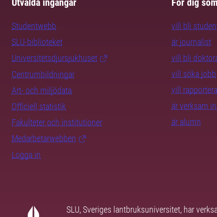
Utvalda ingångar
För dig so
Studentwebb
vill bli studen
SLU-biblioteket
är journalist
Universitetsdjursjukhuset
vill bli dokto
vill söka jobb
Centrumbildningar
vill rapporte
Art- och miljödata
är verksam i
Officiell statistik
är alumn
Fakulteter och institutioner
Medarbetarwebben
Logga in
SLU, Sveriges lantbruksuniversitet, har verk