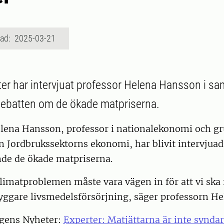
rad: 2025-03-21
er har intervjuat professor Helena Hansson i 
debatten om de ökade matpriserna.
elena Hansson, professor i nationalekonomi och gr
n Jordbrukssektorns ekonomi, har blivit intervjua
nde de ökade matpriserna.
 klimatproblemen måste vara vägen in för att vi ska 
ryggare livsmedelsförsörjning, säger professorn H
gens Nyheter:
Experter: Matjättarna är inte synda