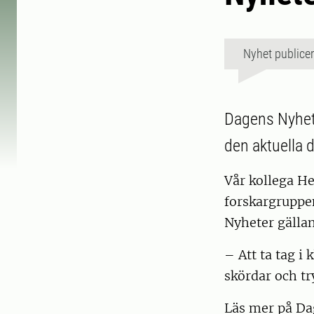
Nyhet publice
Dagens Nyhet
den aktuella 
Vår kollega H
forskargruppe
Nyheter gälla
– Att ta tag i
skördar och t
Läs mer på Da