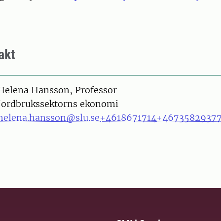
akt
on
Helena Hansson, Professor
Jordbrukssektorns ekonomi
helena.hansson@slu.se
+4618671714
+4673582937