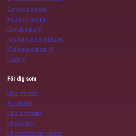
Centrumbildningar
Art- och miljödata
Officiell statistik
Fakulteter och institutioner
Medarbetarwebben
Logga in
För dig som
vill bli student
är journalist
vill bli doktorand
vill söka jobb
vill rapportera om naturen