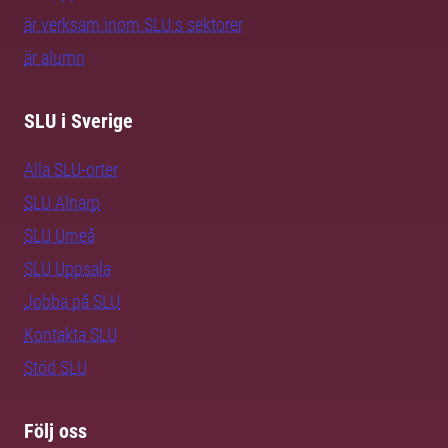
är verksam inom SLU:s sektorer
är alumn
SLU i Sverige
Alla SLU-orter
SLU Alnarp
SLU Umeå
SLU Uppsala
Jobba på SLU
Kontakta SLU
Stöd SLU
Följ oss