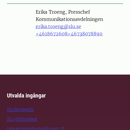
Person
Erika Troeng, Presschef
Kommunikationsavdelningen
erika.troeng@slu.se
+4618672608
+46738078890
Utvalda ingångar
Studentwebb
SLU-biblioteket
Universitetsdjursjukhuset