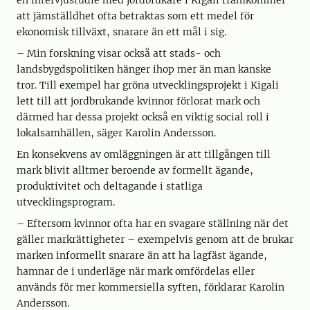
en intervjustudie med jordbrukare i Kigali framkommer
att jämställdhet ofta betraktas som ett medel för
ekonomisk tillväxt, snarare än ett mål i sig.
– Min forskning visar också att stads- och
landsbygdspolitiken hänger ihop mer än man kanske
tror. Till exempel har gröna utvecklingsprojekt i Kigali
lett till att jordbrukande kvinnor förlorat mark och
därmed har dessa projekt också en viktig social roll i
lokalsamhällen, säger Karolin Andersson.
En konsekvens av omläggningen är att tillgången till
mark blivit alltmer beroende av formellt ägande,
produktivitet och deltagande i statliga
utvecklingsprogram.
– Eftersom kvinnor ofta har en svagare ställning när det
gäller markrättigheter – exempelvis genom att de brukar
marken informellt snarare än att ha lagfäst ägande,
hamnar de i underläge när mark omfördelas eller
används för mer kommersiella syften, förklarar Karolin
Andersson.