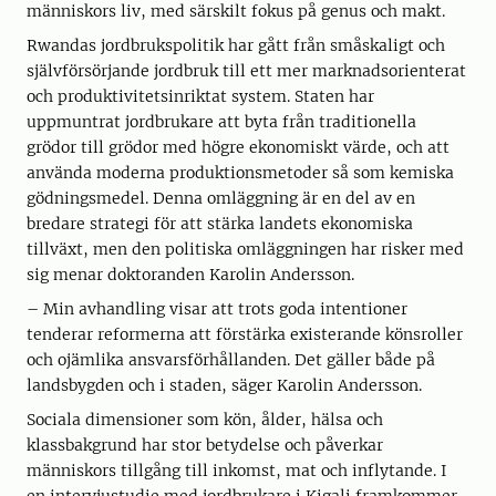
människors liv, med särskilt fokus på genus och makt.
Rwandas jordbrukspolitik har gått från småskaligt och
självförsörjande jordbruk till ett mer marknadsorienterat
och produktivitetsinriktat system. Staten har
uppmuntrat jordbrukare att byta från traditionella
grödor till grödor med högre ekonomiskt värde, och att
använda moderna produktionsmetoder så som kemiska
gödningsmedel. Denna omläggning är en del av en
bredare strategi för att stärka landets ekonomiska
tillväxt, men den politiska omläggningen har risker med
sig menar doktoranden Karolin Andersson.
– Min avhandling visar att trots goda intentioner
tenderar reformerna att förstärka existerande könsroller
och ojämlika ansvarsförhållanden. Det gäller både på
landsbygden och i staden, säger Karolin Andersson.
Sociala dimensioner som kön, ålder, hälsa och
klassbakgrund har stor betydelse och påverkar
människors tillgång till inkomst, mat och inflytande. I