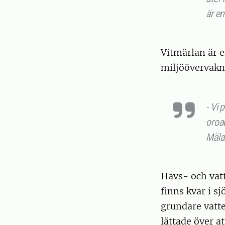
är en
Vitmärlan är e
miljöövervakn
- Vi 
oroad
Mälar
Havs- och vat
finns kvar i s
grundare vatte
lättade över at