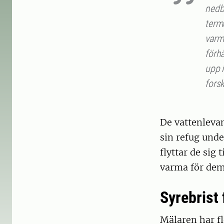
nedb
termo
varmt
förhå
upp i
forsk
De vattenlevan
sin refug unde
flyttar de sig
varma för dem
Syrebrist 
Mälaren har fl