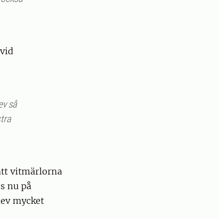
 vid
ev så
stra
tt vitmärlorna
es nu på
blev mycket