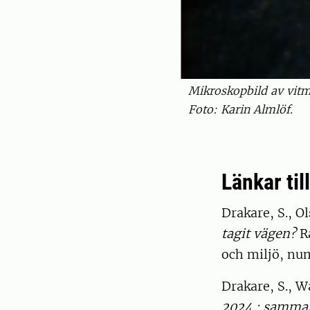
Mikroskopbild av vitmä
Foto: Karin Almlöf.
Länkar til
Drakare, S., Ol
tagit vägen?
Ra
och miljö, num
Drakare, S., W
2024 : samman