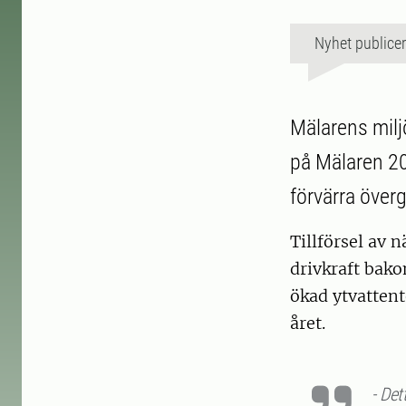
Nyhet publice
Mälarens milj
på Mälaren 202
förvärra över
Tillförsel av 
drivkraft bak
ökad ytvattent
året.
- Det