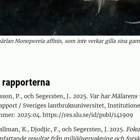
rlan Monoporeia affinis, som inte verkar gilla sina gamla
l rapporterna
sson, P., och Segersten, J.. 2025.
Var har Mälarens 
pport / Sveriges lantbruksuniversitet, Institutione
mer: 2025:04. https://res.slu.se/id/publ/141909
allman, K., Djodjic, F., och Segersten, J. 2025.
Foku
fattande resultat från miljöövervakning och fors