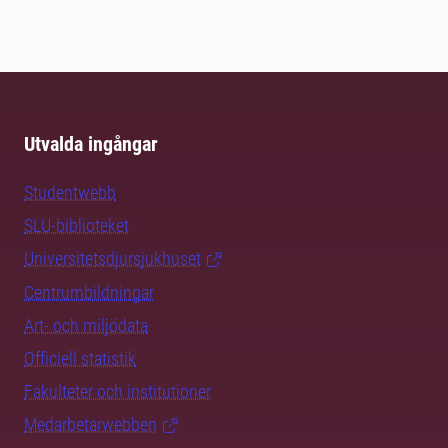
Utvalda ingångar
Studentwebb
SLU-biblioteket
Universitetsdjursjukhuset
Centrumbildningar
Art- och miljödata
Officiell statistik
Fakulteter och institutioner
Medarbetarwebben