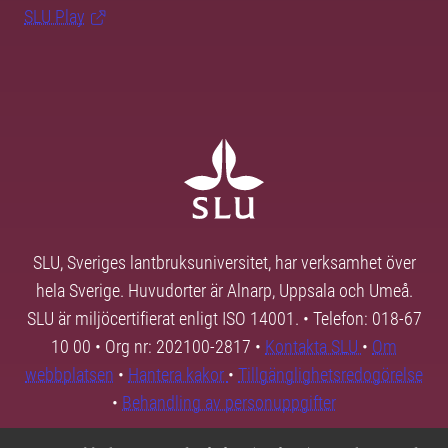
SLU Play
SLU, Sveriges lantbruksuniversitet, har verksamhet över
hela Sverige. Huvudorter är Alnarp, Uppsala och Umeå.
SLU är miljöcertifierat enligt ISO 14001. • Telefon: 018-67
10 00 • Org nr: 202100-2817 •
Kontakta SLU
•
Om
webbplatsen
•
Hantera kakor
•
Tillgänglighetsredogörelse
•
Behandling av personuppgifter