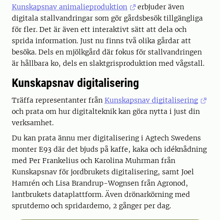
Kunskapsnav animalieproduktion
erbjuder även
digitala stallvandringar som gör gårdsbesök tillgängliga
för fler. Det är även ett interaktivt sätt att dela och
sprida information. Just nu finns två olika gårdar att
besöka. Dels en mjölkgård där fokus för stallvandringen
är hållbara ko, dels en slaktgrisproduktion med vågstall.
Kunskapsnav digitalisering
Träffa representanter från
Kunskapsnav digitalisering
och prata om hur digitalteknik kan göra nytta i just din
verksamhet.
Du kan prata ännu mer digitalisering i Agtech Swedens
monter E93 där det bjuds på kaffe, kaka och idéknådning
med Per Frankelius och Karolina Muhrman från
Kunskapsnav för jordbrukets digitalisering, samt Joel
Hamrén och Lisa Brandrup-Wognsen från Agronod,
lantbrukets dataplattform. Även drönarkörning med
sprutdemo och spridardemo, 2 gånger per dag.