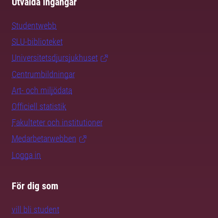
Utvalda ingångar
Studentwebb
SLU-biblioteket
Universitetsdjursjukhuset
Centrumbildningar
Art- och miljödata
Officiell statistik
Fakulteter och institutioner
Medarbetarwebben
Logga in
För dig som
vill bli student