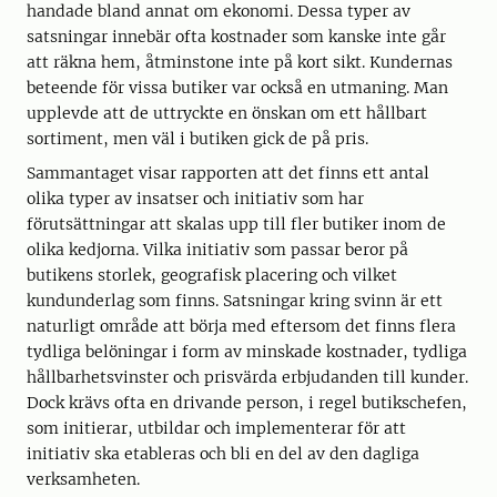
handade bland annat om ekonomi. Dessa typer av
satsningar innebär ofta kostnader som kanske inte går
att räkna hem, åtminstone inte på kort sikt. Kundernas
beteende för vissa butiker var också en utmaning. Man
upplevde att de uttryckte en önskan om ett hållbart
sortiment, men väl i butiken gick de på pris.
Sammantaget visar rapporten att det finns ett antal
olika typer av insatser och initiativ som har
förutsättningar att skalas upp till fler butiker inom de
olika kedjorna. Vilka initiativ som passar beror på
butikens storlek, geografisk placering och vilket
kundunderlag som finns. Satsningar kring svinn är ett
naturligt område att börja med eftersom det finns flera
tydliga belöningar i form av minskade kostnader, tydliga
hållbarhetsvinster och prisvärda erbjudanden till kunder.
Dock krävs ofta en drivande person, i regel butikschefen,
som initierar, utbildar och implementerar för att
initiativ ska etableras och bli en del av den dagliga
verksamheten.