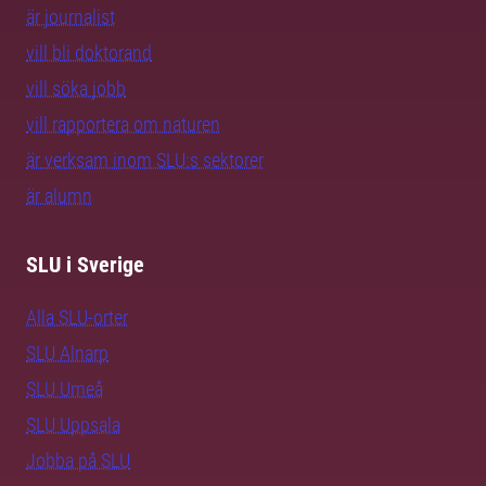
är journalist
vill bli doktorand
vill söka jobb
vill rapportera om naturen
är verksam inom SLU:s sektorer
är alumn
SLU i Sverige
Alla SLU-orter
SLU Alnarp
SLU Umeå
SLU Uppsala
Jobba på SLU