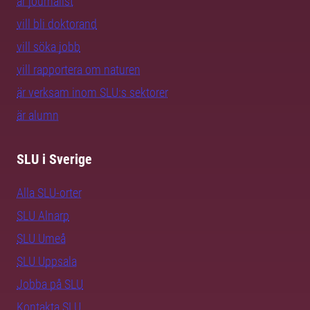
är journalist
vill bli doktorand
vill söka jobb
vill rapportera om naturen
är verksam inom SLU:s sektorer
är alumn
SLU i Sverige
Alla SLU-orter
SLU Alnarp
SLU Umeå
SLU Uppsala
Jobba på SLU
Kontakta SLU