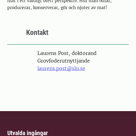
mat i ett väldigt brett perspektiv. Hur man odlar,
producerar, konserverar, gör och njuter av mat!
Kontakt
Person
Laurens Post, doktorand
Grovfoderutnyttjande
laurens.post@slu.se
Utvalda ingångar