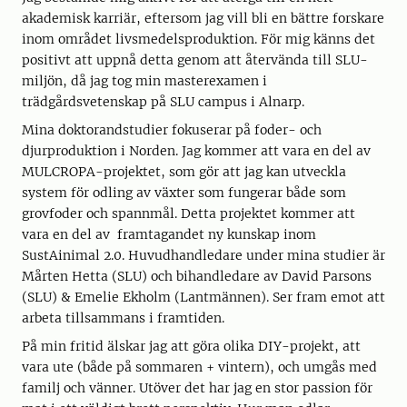
akademisk karriär, eftersom jag vill bli en bättre forskare
inom området livsmedelsproduktion. För mig känns det
positivt att uppnå detta genom att återvända till SLU-
miljön, då jag tog min masterexamen i
trädgårdsvetenskap på SLU campus i Alnarp.
Mina doktorandstudier fokuserar på foder- och
djurproduktion i Norden. Jag kommer att vara en del av
MULCROPA-projektet, som gör att jag kan utveckla
system för odling av växter som fungerar både som
grovfoder och spannmål. Detta projektet kommer att
vara en del av framtagandet ny kunskap inom
SustAinimal 2.0. Huvudhandledare under mina studier är
Mårten Hetta (SLU) och bihandledare av David Parsons
(SLU) & Emelie Ekholm (Lantmännen). Ser fram emot att
arbeta tillsammans i framtiden.
På min fritid älskar jag att göra olika DIY-projekt, att
vara ute (både på sommaren + vintern), och umgås med
familj och vänner. Utöver det har jag en stor passion för