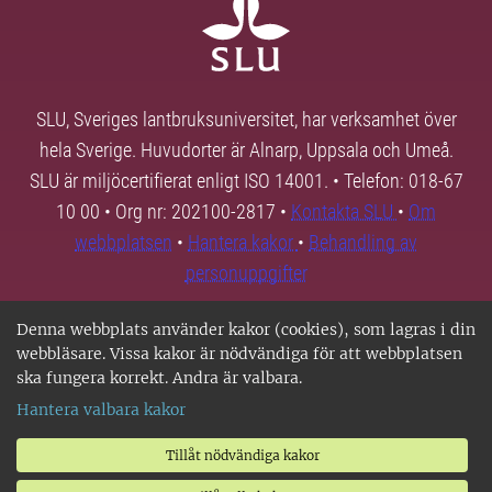
SLU, Sveriges lantbruksuniversitet, har verksamhet över
hela Sverige. Huvudorter är Alnarp, Uppsala och Umeå.
SLU är miljöcertifierat enligt ISO 14001. • Telefon: 018-67
10 00 • Org nr: 202100-2817 •
Kontakta SLU
•
Om
webbplatsen
•
Hantera kakor
•
Behandling av
personuppgifter
Denna webbplats använder kakor (cookies), som lagras i din
webbläsare. Vissa kakor är nödvändiga för att webbplatsen
ska fungera korrekt. Andra är valbara.
Hantera valbara kakor
Tillåt nödvändiga kakor