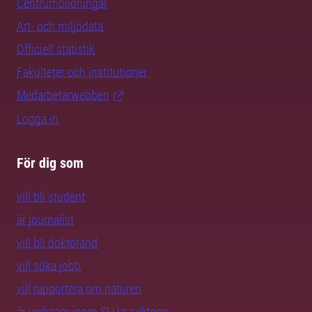
Centrumbildningar
Art- och miljödata
Officiell statistik
Fakulteter och institutioner
Medarbetarwebben
Logga in
För dig som
vill bli student
är journalist
vill bli doktorand
vill söka jobb
vill rapportera om naturen
är verksam inom SLU:s sektorer