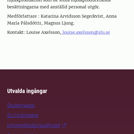
mjölkproduktion som de stora mjölkproducerande
besättningarna med anställd personal utgör.
Medförfattare : Katarina Arvidsson Segerkvist, Anna
María Pálsdóttir, Magnus Ljung.
Kontakt: Louise Axelsson,
louise.axelsson@slu.se
Utvalda ingångar
Studentwebb
SLU-biblioteket
Universitetsdjursjukhuset