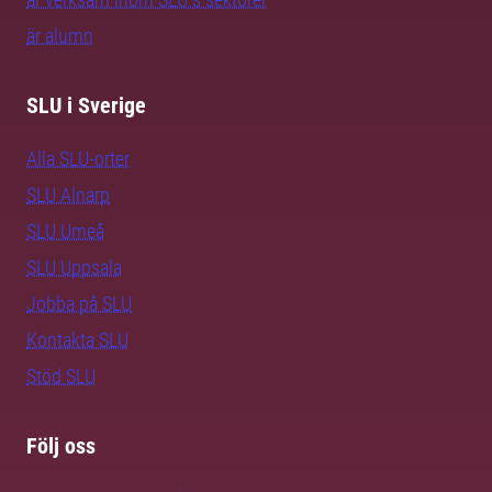
är alumn
SLU i Sverige
Alla SLU-orter
SLU Alnarp
SLU Umeå
SLU Uppsala
Jobba på SLU
Kontakta SLU
Stöd SLU
Följ oss