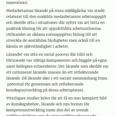
innovation).
Medarbetarnas lärande på stora mjölkgårdar var starkt
relaterat till den enskilda medarbetarens arbetsuppgift
och skedde ofta i situationer där syftet var att hitta en
praktisk lösning för att upprätthålla arbetsrutinerna.
Utförandet av sådana rutinuppgifter bidrog till att
utveckla de anställdas färdigheter men också till en
känsla av självständighet i arbetet.
Lärandet var ofta en social process där tillit och
förtroende var viktiga komponenter och byggde på egna
samt kollegors erfarenheter. Det lärande som skedde var
ett rutiniserat lärande snarare än ett reflekterande
lärande. Då lärande sker i ett socialt sammanhang finns
potential för gemensam och reflekterande
kunskapsutveckling på dessa arbetsplatser.
Ytterligare studier krävs för att få en mer komplett bild
av kunskapsbehov, lärande och nya former för
kompetensutveckling inom den del av svensk