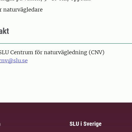
r naturvägledare
akt
SLU Centrum för naturvägledning (CNV)
cnv@slu.se
m
SLU i Sverige