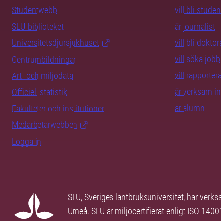
Studentwebb
vill bli studen
SLU-biblioteket
är journalist
Universitetsdjursjukhuset
vill bli dokto
vill söka jobb
Centrumbildningar
vill rapporte
Art- och miljödata
är verksam i
Officiell statistik
är alumn
Fakulteter och institutioner
Medarbetarwebben
Logga in
SLU, Sveriges lantbruksuniversitet, har verk
Umeå. SLU är miljöcertifierat enligt ISO 140