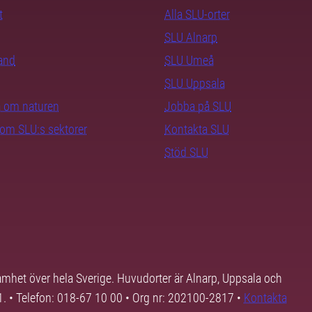
t
Alla SLU-orter
SLU Alnarp
rand
SLU Umeå
SLU Uppsala
ra om naturen
Jobba på SLU
nom SLU:s sektorer
Kontakta SLU
Stöd SLU
samhet över hela Sverige. Huvudorter är Alnarp, Uppsala och
01. • Telefon: 018-67 10 00 • Org nr: 202100-2817 •
Kontakta