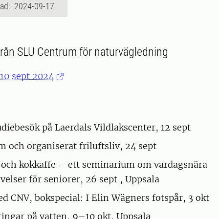
rad: 2024-09-17
från SLU Centrum för naturvägledning
 10 sept 2024
udiebesök på Laerdals Vildlakscenter, 12 sept
 och organiserat friluftsliv, 24 sept
 och kokkaffe – ett seminarium om vardagsnära
velser för seniorer, 26 sept , Uppsala
d CNV, bokspecial: I Elin Wägners fotspår, 3 okt
 ringar på vatten, 9–10 okt, Uppsala