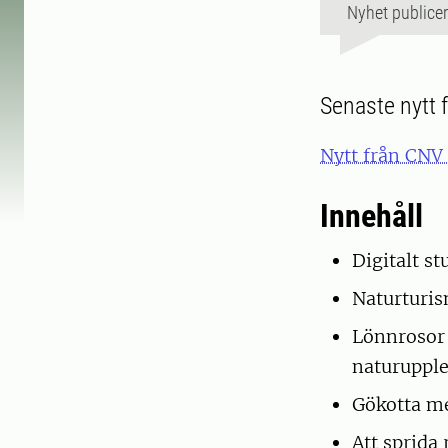
Nyhet publice
Senaste nytt 
Nytt från CNV
Innehåll
Digitalt st
Naturturism
Lönnrosor
naturupple
Gökotta me
Att sprida