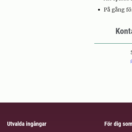
På gång fö
Kont
Utvalda ingångar
För dig so