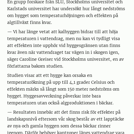
En grupp forskare från SLU, Stockholms universitet och
Karlstads universitet har undersökt hur långt nedströms
om hygget som temperaturhöjningen och effekten på
algtillväxt finns kvar.
— Vi har länge vetat att kalhyggen bidrar till att höja
temperaturen i vattendrag, men nu kan vi tydligt visa
att effekten inte upphör vid hyggesgränsen utan finns
kvar även när vattendraget tar vägen in i skogen igen,
säger Caroline Greiser vid Stockholms universitet, en av
författarna bakom studien.
Studien visar att ett hygge kan orsaka en
temperaturökning på upp till 4,1 grader Celsius och
effekten märks så långt som 150 meter nedströms om
hygget. Hyggesavverkning påverkar inte bara
temperaturen utan också algproduktionen i bäckar.
— Resultaten innebär att det finns risk för effekter på
landskapsnivå eftersom vår skog består av ett lapptäcke
av nya och gamla hyggen som dessa bäckar rinner
igenom. Därför behöver kantzoner längs vattendrag vara