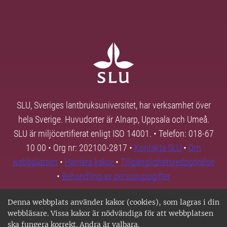
SLU, Sveriges lantbruksuniversitet, har verksamhet över
hela Sverige. Huvudorter är Alnarp, Uppsala och Umeå.
SLU är miljöcertifierat enligt ISO 14001. • Telefon: 018-67
10 00 • Org nr: 202100-2817 •
Kontakta SLU
•
Om
webbplatsen
•
Hantera kakor
•
Tillgänglighetsredogörelse
•
Behandling av personuppgifter
Denna webbplats använder kakor (cookies), som lagras i din
webbläsare. Vissa kakor är nödvändiga för att webbplatsen
ska fungera korrekt. Andra är valbara.