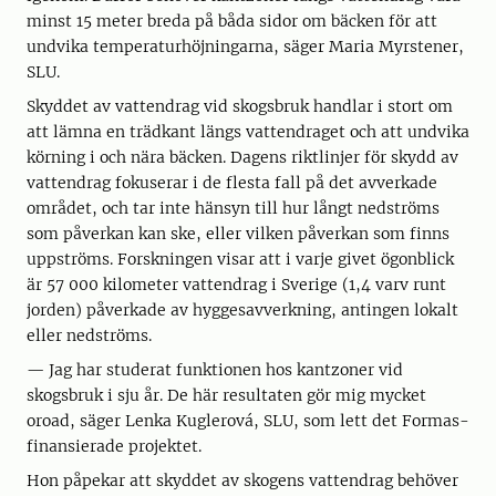
minst 15 meter breda på båda sidor om bäcken för att
undvika temperaturhöjningarna, säger Maria Myrstener,
SLU.
Skyddet av vattendrag vid skogsbruk handlar i stort om
att lämna en trädkant längs vattendraget och att undvika
körning i och nära bäcken. Dagens riktlinjer för skydd av
vattendrag fokuserar i de flesta fall på det avverkade
området, och tar inte hänsyn till hur långt nedströms
som påverkan kan ske, eller vilken påverkan som finns
uppströms. Forskningen visar att i varje givet ögonblick
är 57 000 kilometer vattendrag i Sverige (1,4 varv runt
jorden) påverkade av hyggesavverkning, antingen lokalt
eller nedströms.
— Jag har studerat funktionen hos kantzoner vid
skogsbruk i sju år. De här resultaten gör mig mycket
oroad, säger Lenka Kuglerová, SLU, som lett det Formas-
finansierade projektet.
Hon påpekar att skyddet av skogens vattendrag behöver