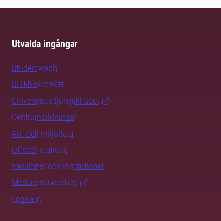
Utvalda ingångar
Studentwebb
SLU-biblioteket
Universitetsdjursjukhuset
Centrumbildningar
Art- och miljödata
Officiell statistik
Fakulteter och institutioner
Medarbetarwebben
Logga in