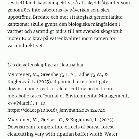
ses i ett landskapsperspektiv, så att skyddsåtgärder som
genomförs inte saboteras av påverkan som sker
uppströms. Bredare och mer strategiskt genomtänkta
kantzoner skulle gynna den biologiska mångfalden i
vattnet och samtidigt bidra till att svenskt skogsbruk
möter EU:s krav på vattenkvalitet inom ramen för
vattendirektivet.
Läs de vetenskapliga artiklarna här
Myrstener, M., Greenberg, L. A., Lidberg, W., &
Kuglerová, L. (2025). Riparian buffers mitigate
downstream effects of clear-cutting on instream
metabolic rates. Journal of Environmental Management,
379(March), 1–10.
https://doi.org/10.1016/j.jenvman.2025.124740
Myrstener, M., Greiser, C., & Kuglerová, L. (2025).
Downstream temperature effects of boreal forest
clearcutting vary with riparian buffer width. Water