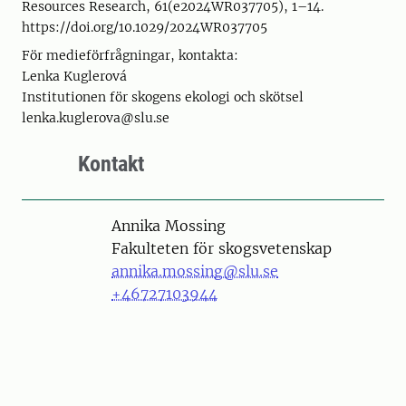
Resources Research, 61(e2024WR037705), 1–14.
https://doi.org/10.1029/2024WR037705
För medieförfrågningar, kontakta:
Lenka Kuglerová
Institutionen för skogens ekologi och skötsel
lenka.kuglerova@slu.se
Kontakt
Person
Annika Mossing
Fakulteten för skogsvetenskap
annika.mossing@slu.se
+46727103944