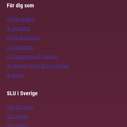
För dig som
vill bli student
är journalist
vill bli doktorand
vill söka jobb
vill rapportera om naturen
är verksam inom SLU:s sektorer
är alumn
SLU i Sverige
Alla SLU-orter
SLU Alnarp
SLU Umeå