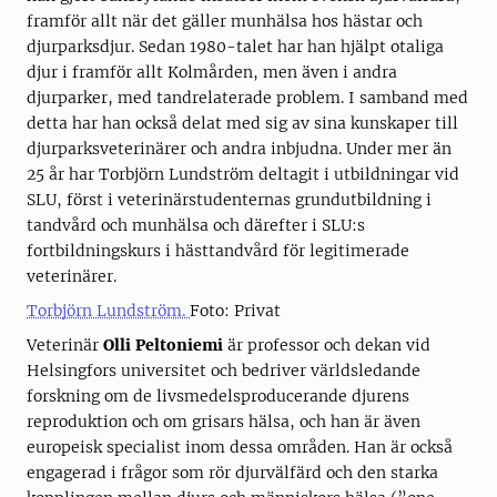
framför allt när det gäller munhälsa hos hästar och
djurparksdjur. Sedan 1980-talet har han hjälpt otaliga
djur i framför allt Kolmården, men även i andra
djurparker, med tandrelaterade problem. I samband med
detta har han också delat med sig av sina kunskaper till
djurparksveterinärer och andra inbjudna. Under mer än
25 år har Torbjörn Lundström deltagit i utbildningar vid
SLU, först i veterinärstudenternas grundutbildning i
tandvård och munhälsa och därefter i SLU:s
fortbildningskurs i hästtandvård för legitimerade
veterinärer.
Torbjörn Lundström.
Foto: Privat
Veterinär
Olli Peltoniemi
är professor och dekan vid
Helsingfors universitet och bedriver världsledande
forskning om de livsmedelsproducerande djurens
reproduktion och om grisars hälsa, och han är även
europeisk specialist inom dessa områden. Han är också
engagerad i frågor som rör djurvälfärd och den starka