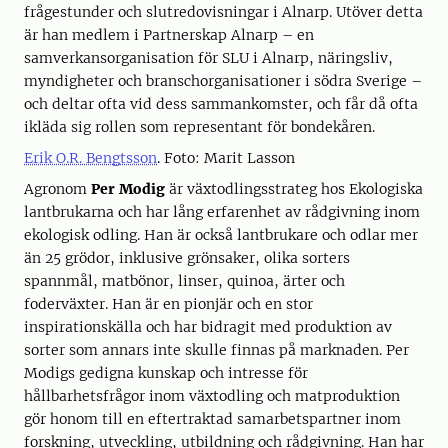
frågestunder och slutredovisningar i Alnarp. Utöver detta
är han medlem i Partnerskap Alnarp – en
samverkansorganisation för SLU i Alnarp, näringsliv,
myndigheter och branschorganisationer i södra Sverige –
och deltar ofta vid dess sammankomster, och får då ofta
ikläda sig rollen som representant för bondekåren.
Erik O.R. Bengtsson
. Foto: Marit Lasson
Agronom
Per Modig
är växtodlingsstrateg hos Ekologiska
lantbrukarna och har lång erfarenhet av rådgivning inom
ekologisk odling. Han är också lantbrukare och odlar mer
än 25 grödor, inklusive grönsaker, olika sorters
spannmål, matbönor, linser, quinoa, ärter och
foderväxter. Han är en pionjär och en stor
inspirationskälla och har bidragit med produktion av
sorter som annars inte skulle finnas på marknaden. Per
Modigs gedigna kunskap och intresse för
hållbarhetsfrågor inom växtodling och matproduktion
gör honom till en eftertraktad samarbetspartner inom
forskning, utveckling, utbildning och rådgivning. Han har