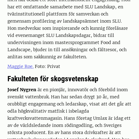
har ett omfattande samarbete med SLU Landskap, en
tvärinstitutionell plattform för samverkan och
gemensam profilering av landskapsämnet inom SLU.
Hon medverkar som inspirerande och kunnig föreläsare
vid evenemanget SLU Landskapsdagar, bidrar till
undervisningen inom mastersprogrammet Food and
Landscape, bjuder in till ansökningar och fältresor, och
anlitas som sakkunnig av fakulteten.
Maggie Roe.
Foto: Privat
Fakulteten för skogsvetenskap
Josef Nygren
är en pionjär, innovatör och förebild inom
svenskt vattenbruk. Han har sedan drygt 30 år, med
orubbligt engagemang och ledarskap, visat att det går att
odla högkvalitativ matfisk i isbelagda
kraftverksvattenmagasin. Hans företag Umlax är idag ett
av de världsledande inom rödingodling, och Sveriges
största producent. En av hans stora drivkrafter är att