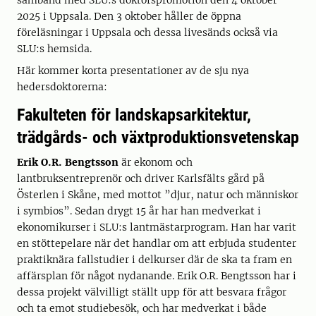
samband med SLU:s doktorspromotion den 4 oktober
2025 i Uppsala. Den 3 oktober håller de öppna
föreläsningar i Uppsala och dessa livesänds också via
SLU:s hemsida.
Här kommer korta presentationer av de sju nya
hedersdoktorerna:
Fakulteten för landskapsarkitektur,
trädgårds- och växtproduktionsvetenskap
Erik O.R. Bengtsson
är ekonom och
lantbruksentreprenör och driver Karlsfälts gård på
Österlen i Skåne, med mottot ”djur, natur och människor
i symbios”. Sedan drygt 15 år har han medverkat i
ekonomikurser i SLU:s lantmästarprogram. Han har varit
en stöttepelare när det handlar om att erbjuda studenter
praktiknära fallstudier i delkurser där de ska ta fram en
affärsplan för något nydanande. Erik O.R. Bengtsson har i
dessa projekt välvilligt ställt upp för att besvara frågor
och ta emot studiebesök, och har medverkat i både