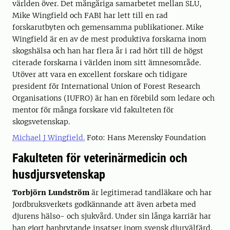
världen över. Det mångåriga samarbetet mellan SLU,
Mike Wingfield och FABI har lett till en rad
forskarutbyten och gemensamma publikationer. Mike
Wingfield är en av de mest produktiva forskarna inom
skogshälsa och han har flera år i rad hört till de högst
citerade forskarna i världen inom sitt ämnesområde.
Utöver att vara en excellent forskare och tidigare
president för International Union of Forest Research
Organisations (IUFRO) är han en förebild som ledare och
mentor för många forskare vid fakulteten för
skogsvetenskap.
Michael J Wingfield.
Foto: Hans Merensky Foundation
Fakulteten för veterinärmedicin och
husdjursvetenskap
Torbjörn Lundström
är legitimerad tandläkare och har
Jordbruksverkets godkännande att även arbeta med
djurens hälso- och sjukvård. Under sin långa karriär har
han gjort banbrytande insatser inom svensk djurvälfärd,