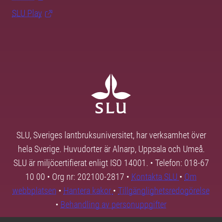
SLU Play
SLU, Sveriges lantbruksuniversitet, har verksamhet över
hela Sverige. Huvudorter är Alnarp, Uppsala och Umeå.
SLU är miljöcertifierat enligt ISO 14001. • Telefon: 018-67
10 00 • Org nr: 202100-2817 •
Kontakta SLU
•
Om
webbplatsen
•
Hantera kakor
•
Tillgänglighetsredogörelse
•
Behandling av personuppgifter