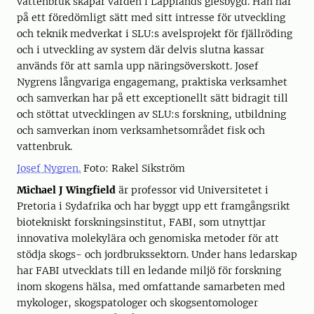
vattenbruk skapar värden i Lapplands glesbygd. Han har
på ett föredömligt sätt med sitt intresse för utveckling
och teknik medverkat i SLU:s avelsprojekt för fjällröding
och i utveckling av system där delvis slutna kassar
används för att samla upp näringsöverskott. Josef
Nygrens långvariga engagemang, praktiska verksamhet
och samverkan har på ett exceptionellt sätt bidragit till
och stöttat utvecklingen av SLU:s forskning, utbildning
och samverkan inom verksamhetsområdet fisk och
vattenbruk.
Josef Nygren.
Foto: Rakel Sikström
Michael J Wingfield
är professor vid Universitetet i
Pretoria i Sydafrika och har byggt upp ett framgångsrikt
biotekniskt forskningsinstitut, FABI, som utnyttjar
innovativa molekylära och genomiska metoder för att
stödja skogs- och jordbrukssektorn. Under hans ledarskap
har FABI utvecklats till en ledande miljö för forskning
inom skogens hälsa, med omfattande samarbeten med
mykologer, skogspatologer och skogsentomologer