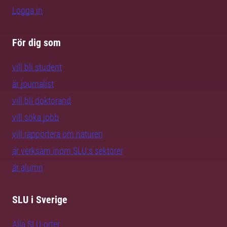
Logga in
För dig som
vill bli student
är journalist
vill bli doktorand
vill söka jobb
vill rapportera om naturen
är verksam inom SLU:s sektorer
är alumn
SLU i Sverige
Alla SLU-orter