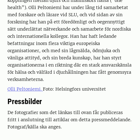
kopplingen mellan djurs och människors hälsa (”one
health”). Olli Peltoniemi har under lång tid samarbetat
med forskare och lärare vid SLU, och vid sidan av sin
forskning har han på ett föredömligt och oegennyttigt
sätt underlättat nätverkande och samarbete för nordiska
och internationella kollegor. Han har haft ledande
befattningar inom flera viktiga europeiska
organisationer, och med sin lågmälda, ödmjuka och
vänliga attityd, och sin breda kunskap, har han styrt
organisationerna i en riktning där en stark ansvarskänsla
för hälsa och välfärd i djurhållningen har fått genomsyra
verksamheterna.
Olli Peltoniemi.
Foto: Helsingfors universitet
Pressbilder
De fotografier som det länkas till ovan får publiceras
fritt i anslutning till artiklar om detta pressmeddelande.
Fotograf/källa ska anges.