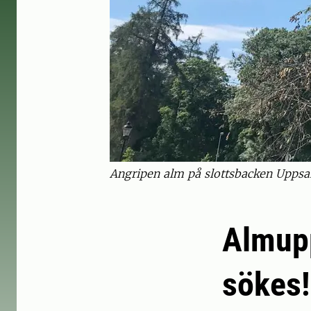
Angripen alm på slottsbacken Uppsala
Almupp
sökes!