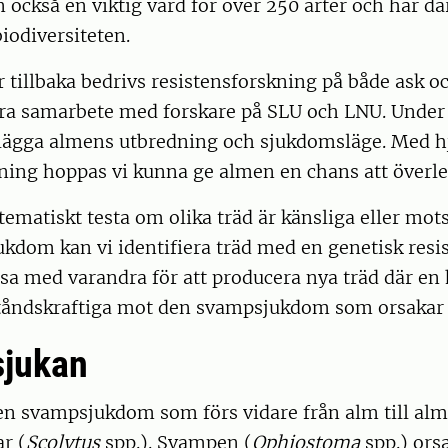
n också en viktig värd för över 250 arter och har d
biodiversiteten.
 tillbaka bedrivs resistensforskning på både ask o
ära samarbete med forskare på SLU och LNU. Under
rtlägga almens utbredning och sjukdomsläge. Med h
ning hoppas vi kunna ge almen en chans att överle
ematiskt testa om olika träd är känsliga eller mot
ukdom kan vi identifiera träd med en genetisk resi
rsa med varandra för att producera nya träd där en
tåndskraftiga mot den svampsjukdom som orsakar
jukan
en svampsjukdom som förs vidare från alm till alm
r (
Scolytus
spp.). Svampen (
Ophiostoma
spp.) orsa