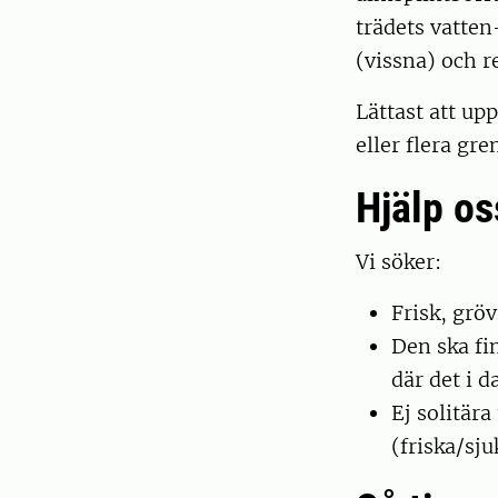
trädets vatten
(vissna) och re
Lättast att up
eller flera gre
Hjälp os
Vi söker:
Frisk, grö
Den ska fi
där det i 
Ej solitära
(friska/sj