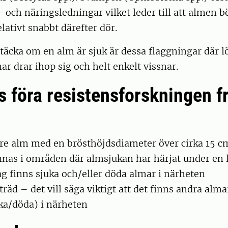
- och näringsledningar vilket leder till att almen b
lativt snabbt därefter dör.
ptäcka om en alm är sjuk är dessa flaggningar där 
nar drar ihop sig och helt enkelt vissnar.
s föra resistensforskningen 
vre alm med en brösthöjdsdiameter över cirka 15 c
nnas i områden där almsjukan har härjat under en 
dag finns sjuka och/eller döda almar i närheten
 träd – det vill säga viktigt att det finns andra alma
uka/döda) i närheten