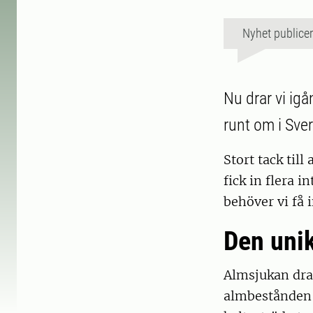
Nyhet publice
Nu drar vi igå
runt om i Sver
Stort tack till
fick in flera 
behöver vi få 
Den uni
Almsjukan drar
almbestånden 