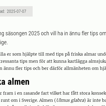
rad: 2025-07-07
ng säsongen 2025 och vill ha in ännu fler tips om
ige.
 alla er som hjälpte till med tips på friska almar un
intressanta tips men för att kunna kartlägga almsju
in ännu fler tips och ber därför allmänheten om hjäl
ka almen
 fram i en rasande fart vilket har fått stora konse
runt om i Sverige. Almen (
Ulmus glabra
) är inte b