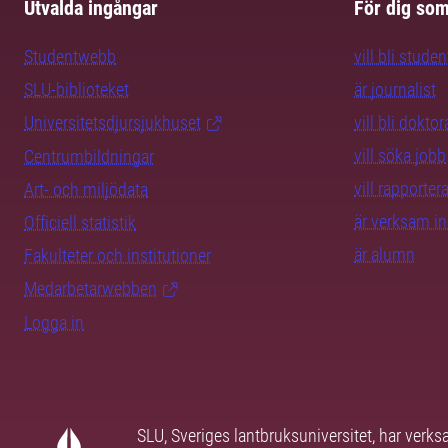
Utvalda ingångar
För dig so
Studentwebb
vill bli studen
SLU-biblioteket
är journalist
Universitetsdjursjukhuset
vill bli dokto
vill söka jobb
Centrumbildningar
vill rapporte
Art- och miljödata
är verksam i
Officiell statistik
är alumn
Fakulteter och institutioner
Medarbetarwebben
Logga in
SLU, Sveriges lantbruksuniversitet, har verk