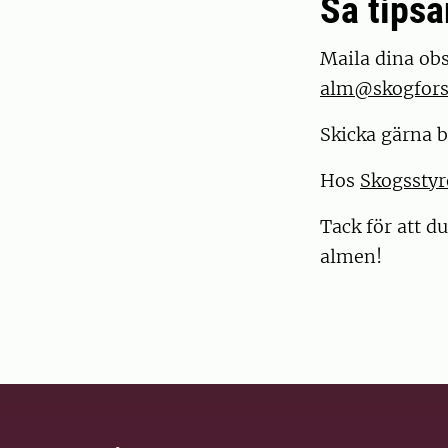
Så tipsa
Maila dina obs
alm@skogfors
Skicka gärna b
Hos
Skogsstyr
Tack för att d
almen!