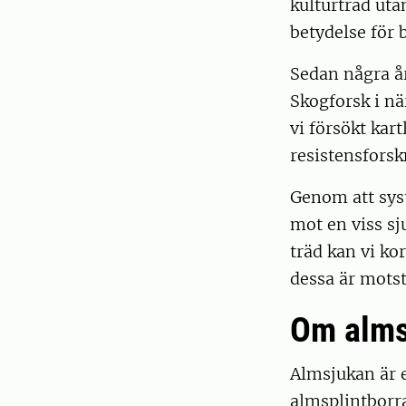
kulturträd uta
betydelse för 
Sedan några år
Skogforsk i n
vi försökt ka
resistensforsk
Genom att syst
mot en viss sj
träd kan vi ko
dessa är mots
Om alms
Almsjukan är 
almsplintborra