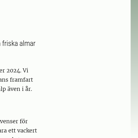
 friska almar
der 2024. Vi
kans framfart
p även i år.
kvenser för
ara ett vackert