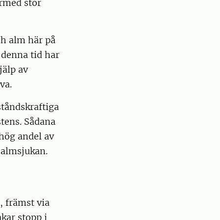
ärmed stor
ch alm här på
 denna tid har
jälp av
va.
ståndskraftiga
stens. Sådana
 hög andel av
 almsjukan.
, främst via
kar stopp i