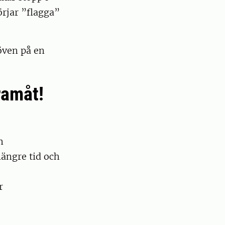
örjar ”flagga”
löven på en
framåt!
m
längre tid och
r