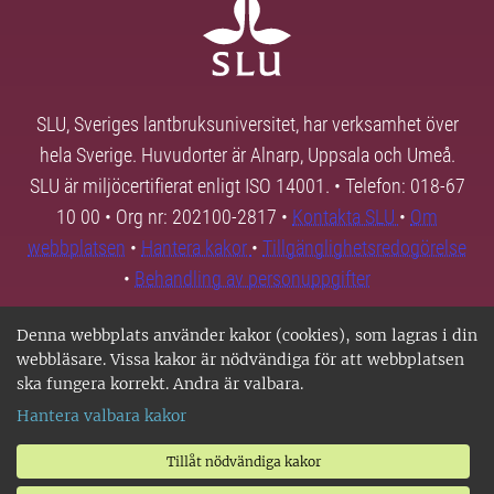
SLU, Sveriges lantbruksuniversitet, har verksamhet över
hela Sverige. Huvudorter är Alnarp, Uppsala och Umeå.
SLU är miljöcertifierat enligt ISO 14001. • Telefon: 018-67
10 00 • Org nr: 202100-2817 •
Kontakta SLU
•
Om
webbplatsen
•
Hantera kakor
•
Tillgänglighetsredogörelse
•
Behandling av personuppgifter
Denna webbplats använder kakor (cookies), som lagras i din
webbläsare. Vissa kakor är nödvändiga för att webbplatsen
ska fungera korrekt. Andra är valbara.
Hantera valbara kakor
Tillåt nödvändiga kakor