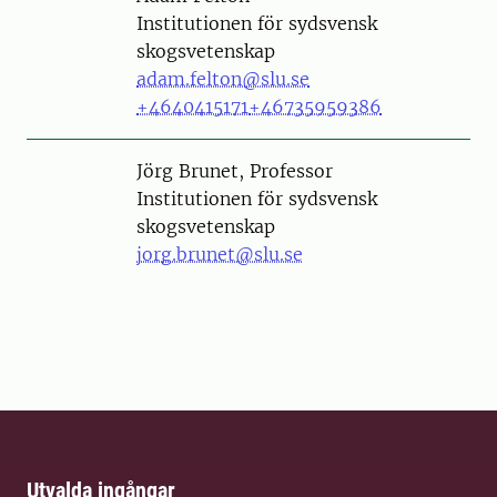
Institutionen för sydsvensk
skogsvetenskap
adam.felton@slu.se
+4640415171
+46735959386
Person
Jörg Brunet, Professor
Institutionen för sydsvensk
skogsvetenskap
jorg.brunet@slu.se
Utvalda ingångar