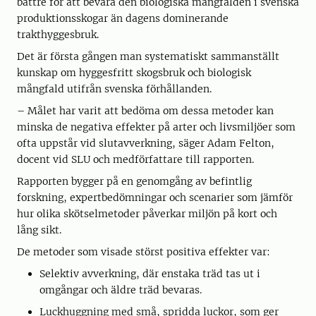
bättre för att bevara den biologiska mångfalden i svenska
produktionsskogar än dagens dominerande
trakthyggesbruk.
Det är första gången man systematiskt sammanställt
kunskap om hyggesfritt skogsbruk och biologisk
mångfald utifrån svenska förhållanden.
– Målet har varit att bedöma om dessa metoder kan
minska de negativa effekter på arter och livsmiljöer som
ofta uppstår vid slutavverkning, säger Adam Felton,
docent vid SLU och medförfattare till rapporten.
Rapporten bygger på en genomgång av befintlig
forskning, expertbedömningar och scenarier som jämför
hur olika skötselmetoder påverkar miljön på kort och
lång sikt.
De metoder som visade störst positiva effekter var:
Selektiv avverkning, där enstaka träd tas ut i
omgångar och äldre träd bevaras.
Luckhuggning med små, spridda luckor, som ger