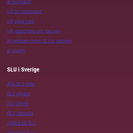
är journalist
vill bli doktorand
vill söka jobb
vill rapportera om naturen
är verksam inom SLU:s sektorer
är alumn
SLU i Sverige
Alla SLU-orter
SLU Alnarp
SLU Umeå
SLU Uppsala
Jobba på SLU
Kontakta SLU