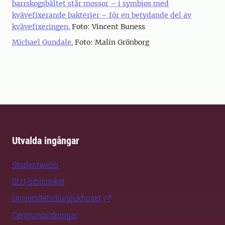
barrskogsbältet står mossor – i symbios med
kvävefixerande bakterier – för en betydande del av
kvävefixeringen.
Foto: Vincent Buness
Michael Gundale.
Foto: Malin Grönborg
Utvalda ingångar
Studentwebb
SLU-biblioteket
Universitetsdjursjukhuset
Centrumbildningar