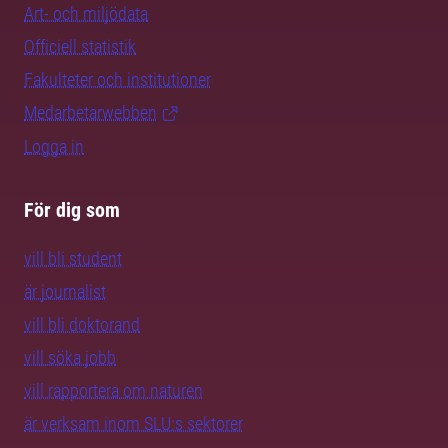
Art- och miljödata
Officiell statistik
Fakulteter och institutioner
Medarbetarwebben
Logga in
För dig som
vill bli student
är journalist
vill bli doktorand
vill söka jobb
vill rapportera om naturen
är verksam inom SLU:s sektorer