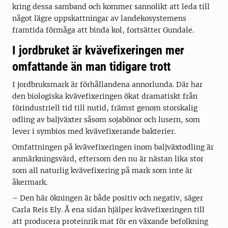
kring dessa samband och kommer sannolikt att leda till
något lägre uppskattningar av landekosystemens
framtida förmåga att binda kol, fortsätter Gundale.
I jordbruket är kvävefixeringen mer
omfattande än man tidigare trott
I jordbruksmark är förhållandena annorlunda. Där har
den biologiska kvävefixeringen ökat dramatiskt från
förindustriell tid till nutid, främst genom storskalig
odling av baljväxter såsom sojabönor och lusern, som
lever i symbios med kvävefixerande bakterier.
Omfattningen på kvävefixeringen inom baljväxtodling är
anmärkningsvärd, eftersom den nu är nästan lika stor
som all naturlig kvävefixering på mark som inte är
åkermark.
– Den här ökningen är både positiv och negativ, säger
Carla Reis Ely. Å ena sidan hjälper kvävefixeringen till
att producera proteinrik mat för en växande befolkning