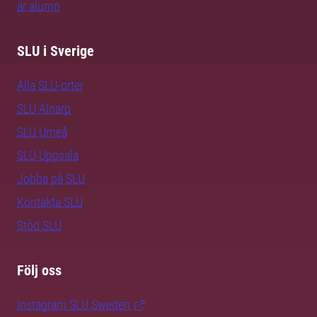
är alumn
SLU i Sverige
Alla SLU-orter
SLU Alnarp
SLU Umeå
SLU Uppsala
Jobba på SLU
Kontakta SLU
Stöd SLU
Följ oss
Instagram SLU.Sweden