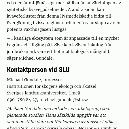
och den är miljömässigt mer hållbar än användningen av
syntetiska kvävegödselmedel. Å andra sidan kan
kväveförluster från denna livsmedelskedja bidra till
övergödning i vissa regioner och medföra utsläpp av den
potenta växthusgasen lustgas.
– I känsliga ekosystem som är anpassade till en mycket
begränsad tillgång på kväve kan kväveutlakning från
jordbruksmark vara ett hot mot biologisk mångfald,
säger Michael Gundale.
Kontaktperson vid SLU
Michael Gundale, professor
Institutionen för skogens ekologi och skötsel
Sveriges lantbruksuniversitet, Umeå
090-786 84 27, michael.gundale@slu.se
Michael Gundale medverkade i en arbetsgrupp som
planerade studien. Hans särskilda uppgift var att
sammanställa data om förekomsten av mossor i olika
ekosystem, särskilt boreala skogar. Mossor – i symbios