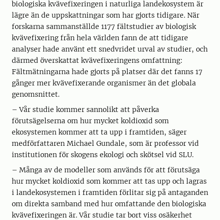
biologiska kvävefixeringen i naturliga landekosystem är
lägre än de uppskattningar som har gjorts tidigare. När
forskarna sammanställde 1177 fältstudier av biologisk
kvävefixering från hela världen fann de att tidigare
analyser hade använt ett snedvridet urval av studier, och
därmed överskattat kvävefixeringens omfattning:
Fältmätningarna hade gjorts på platser där det fanns 17
gånger mer kvävefixerande organismer än det globala
genomsnittet.
– Vår studie kommer sannolikt att påverka
förutsägelserna om hur mycket koldioxid som
ekosystemen kommer att ta upp i framtiden, säger
medförfattaren Michael Gundale, som är professor vid
institutionen för skogens ekologi och skötsel vid SLU.
– Många av de modeller som används för att förutsäga
hur mycket koldioxid som kommer att tas upp och lagras
i landekosystemen i framtiden förlitar sig på antaganden
om direkta samband med hur omfattande den biologiska
kvävefixeringen är. Vår studie tar bort viss osäkerhet