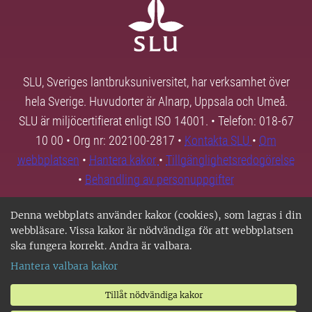
SLU, Sveriges lantbruksuniversitet, har verksamhet över
hela Sverige. Huvudorter är Alnarp, Uppsala och Umeå.
SLU är miljöcertifierat enligt ISO 14001. • Telefon: 018-67
10 00 • Org nr: 202100-2817 •
Kontakta SLU
•
Om
webbplatsen
•
Hantera kakor
•
Tillgänglighetsredogörelse
•
Behandling av personuppgifter
Denna webbplats använder kakor (cookies), som lagras i din
webbläsare. Vissa kakor är nödvändiga för att webbplatsen
ska fungera korrekt. Andra är valbara.
Hantera valbara kakor
Tillåt nödvändiga kakor