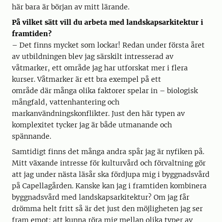
här bara är början av mitt lärande.
På vilket sätt vill du arbeta med landskapsarkitektur i
framtiden?
– Det finns mycket som lockar! Redan under första året
av utbildningen blev jag särskilt intresserad av
våtmarker, ett område jag har utforskat mer i flera
kurser. Våtmarker är ett bra exempel på ett
område där många olika faktorer spelar in – biologisk
mångfald, vattenhantering och
markanvändningskonflikter. Just den här typen av
komplexitet tycker jag är både utmanande och
spännande.
Samtidigt finns det många andra spår jag är nyfiken på.
Mitt växande intresse för kulturvård och förvaltning gör
att jag under nästa läsår ska fördjupa mig i byggnadsvård
på Capellagården. Kanske kan jag i framtiden kombinera
byggnadsvård med landskapsarkitektur? Om jag får
drömma helt fritt så är det just den möjligheten jag ser
fram emot: att kunna röra mig mellan olika typer av