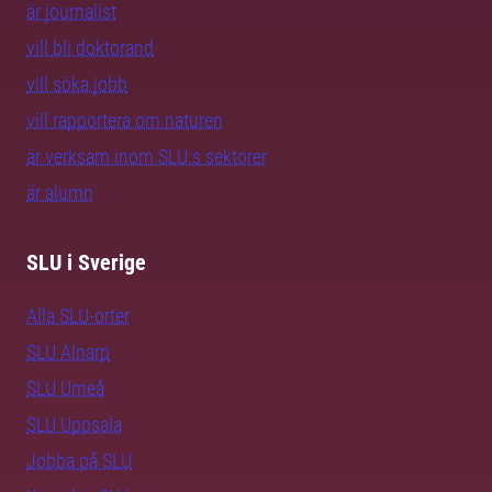
är journalist
vill bli doktorand
vill söka jobb
vill rapportera om naturen
är verksam inom SLU:s sektorer
är alumn
SLU i Sverige
Alla SLU-orter
SLU Alnarp
SLU Umeå
SLU Uppsala
Jobba på SLU