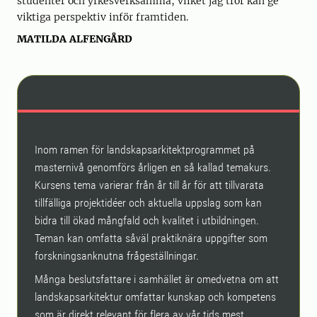
studenter och yrkesverksamma, vilket jag tror kan ge
viktiga perspektiv inför framtiden.
MATILDA ALFENGÅRD
Inom ramen för landskapsarkitektprogrammet på
masternivå genomförs årligen en så kallad temakurs.
Kursens tema varierar från år till år för att tillvarata
tillfälliga projektidéer och aktuella uppslag som kan
bidra till ökad mångfald och kvalitet i utbildningen.
Teman kan omfatta såväl praktiknära uppgifter som
forskningsanknutna frågeställningar.
Många beslutsfattare i samhället är omedvetna om att
landskapsarkitektur omfattar kunskap och kompetens
som är direkt relevant för flera av vår tids mest