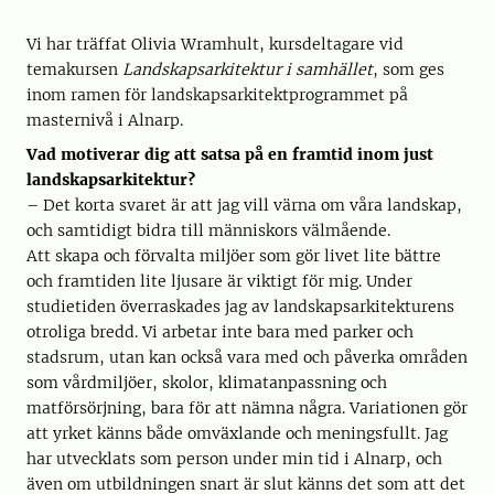
Vi har träffat Olivia Wramhult, kursdeltagare vid
temakursen
Landskapsarkitektur i samhället
, som ges
inom ramen för landskapsarkitektprogrammet på
masternivå i Alnarp.
Vad motiverar dig att satsa på en framtid inom just
landskapsarkitektur?
– Det korta svaret är att jag vill värna om våra landskap,
och samtidigt bidra till människors välmående.
Att skapa och förvalta miljöer som gör livet lite bättre
och framtiden lite ljusare är viktigt för mig. Under
studietiden överraskades jag av landskapsarkitekturens
otroliga bredd. Vi arbetar inte bara med parker och
stadsrum, utan kan också vara med och påverka områden
som vårdmiljöer, skolor, klimatanpassning och
matförsörjning, bara för att nämna några. Variationen gör
att yrket känns både omväxlande och meningsfullt. Jag
har utvecklats som person under min tid i Alnarp, och
även om utbildningen snart är slut känns det som att det