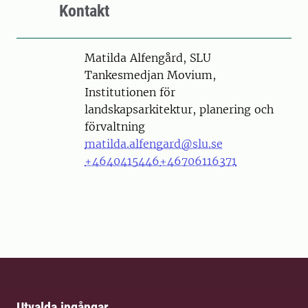
Kontakt
Person
Matilda Alfengård, SLU
Tankesmedjan Movium,
Institutionen för
landskapsarkitektur, planering och
förvaltning
matilda.alfengard@slu.se
+4640415446
+46706116371
Utvalda ingångar