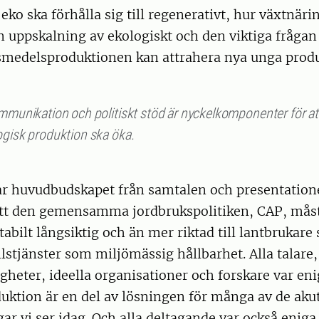
eko ska förhålla sig till regenerativt, hur växtnär
n uppskalning av ekologiskt och den viktiga fråga
vsmedelsproduktionen kan attrahera nya unga produ
ommunikation och politiskt stöd är nyckelkomponenter för at
ogisk produktion ska öka.
var huvudbudskapet från samtalen och presentation
tt den gemensamma jordbrukspolitiken, CAP, måst
abilt långsiktig och än mer riktad till lantbrukare 
lstjänster som miljömässig hållbarhet. Alla talare,
gheter, ideella organisationer och forskare var en
uktion är en del av lösningen för många av de aku
r vi ser idag. Och alla deltagande var också eniga