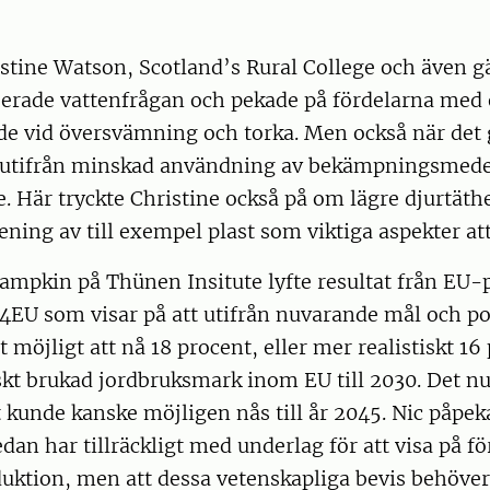
stine Watson, Scotland’s Rural College och även g
serade vattenfrågan och pekade på fördelarna med 
de vid översvämning och torka. Men också när det 
t utifrån minskad användning av bekämpningsmede
. Här tryckte Christine också på om lägre djurtäth
ning av till exempel plast som viktiga aspekter at
ampkin på Thünen Insitute lyfte resultat från EU-
4EU som visar på att utifrån nuvarande mål och p
t möjligt att nå 18 procent, eller mer realistiskt 16
skt brukad jordbruksmark inom EU till 2030. Det n
kunde kanske möjligen nås till år 2045. Nic påpek
dan har tillräckligt med underlag för att visa på 
uktion, men att dessa vetenskapliga bevis behöver