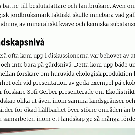
ättre till beslutsfattare och lantbrukare. Även o
isk jordbruksmark faktiskt skulle innebära vad gälle
dning av mineraliskt kväve och kemiska substanse
ndskapsnivå
å ofta kom upp i diskussionerna var behovet av att
 och inte bara på gårdsnivå. Detta kom upp både u
mellan forskare om huruvida ekologisk produktion 
arhet och vid presentation av goda exempel på ekolo
r forskare Sofi Gerber presenterade om Ekodistrik
ndskap olika ut även inom samma landsgränser och 
tgärder för ökad hållbarhet över större områden än 
an samarbeten inom ett landskap ge så många förde