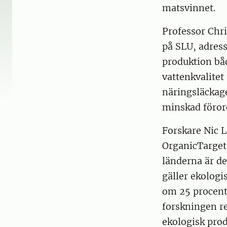
matsvinnet.
Professor Chri
på SLU, adres
produktion bå
vattenkvalite
näringsläckage
minskad förore
Forskare Nic L
OrganicTarget
länderna är de
gäller ekologi
om 25 procent 
forskningen re
ekologisk prod