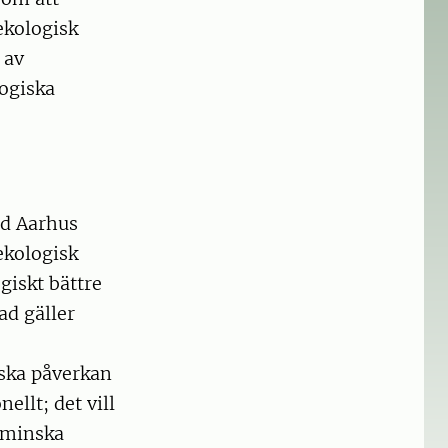
ekologisk
 av
logiska
id Aarhus
ekologisk
giskt bättre
ad gäller
nska påverkan
ellt; det vill
 minska