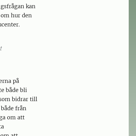
ingsfrågan kan
n om hur den
center.
t
erna på
e både bli
som bidrar till
 både från
iga om att
ta
 om att