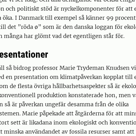
 och politiskt stöd är nyckelkomponenter för att 
 öka. I Danmark till exempel så känner 99 procent
ill det ”röda ø” som är den danska loggan för eko
 många har glömt vad det egentligen står för.
esentationer
åll så bidrog professor Marie Trydeman Knudsen v
d en presentation om klimatpåverkan kopplat till 
om de flesta övriga hållbarhetsaspekter så är ekolo
 konventionell produktion konstaterade hon, men v
n så är påverkan ungefär desamma från de olika
stemen. Marie påpekade att åtgärderna för att mi
tort sett är likadana inom ekologiskt och konvention
t minska användandet av fossila resurser samt att