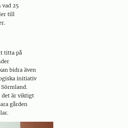
m vad 25
r till
r.
 titta på
nder
kan bidra även
giska initiativ
t Sörmland.
det är viktigt
bara gården
lar.