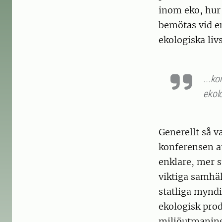
inom eko, hur 
bemötas vid e
ekologiska li
...k
ekol
Generellt så 
konferensen a
enklare, mer st
viktiga samhäl
statliga myndi
ekologisk prod
miljöutmaninga