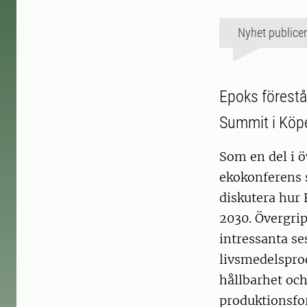
Nyhet publice
Epoks förest
Summit i Kö
Som en del i 
ekokonferens s
diskutera hur
2030. Övergri
intressanta se
livsmedelsprod
hållbarhet och
produktionsfor