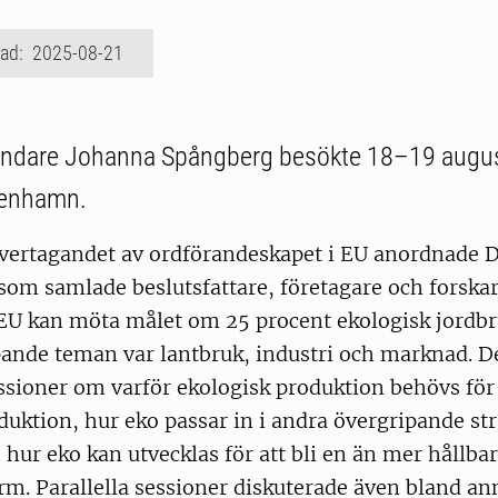
rad: 2025-08-21
åndare Johanna Spångberg besökte 18–19 augus
penhamn.
övertagandet av ordförandeskapet i EU anordnade
om samlade beslutsfattare, företagare och forskare
 EU kan möta målet om 25 procent ekologisk jordbr
pande teman var lantbruk, industri och marknad. D
ssioner om varför ekologisk produktion behövs för
uktion, hur eko passar in i andra övergripande st
 hur eko kan utvecklas för att bli en än mer hållbar
m. Parallella sessioner diskuterade även bland ann