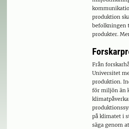
kommunikation
produktion ska
befolkningen t
produkter. Men
Forskarpr
Från forskarh
Universitet me
produktion. In
för miljön än
klimatpåverka
produktionssy
på klimatet i s
säga genom at