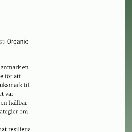
ti Organic
 Danmark en
 för att
uksmark till
et var
 en hållbar
rategier om
at resiliens