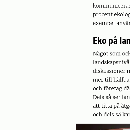
kommuniceras b
procent ekolog
exempel använ
Eko på la
Något som ocks
landskapsnivå
diskussioner 
mer till hållb
och företag dä
Dels så ser la
att titta på å
och dels så k