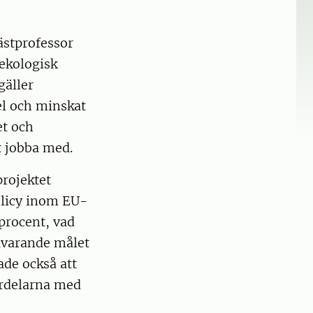
ästprofessor
ekologisk
gäller
l och minskat
et och
t jobba med.
projektet
olicy inom EU-
 procent, vad
uvarande målet
ade också att
fördelarna med