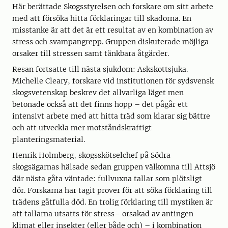
Här berättade Skogsstyrelsen och forskare om sitt arbete
med att försöka hitta förklaringar till skadorna. En
misstanke är att det är ett resultat av en kombination av
stress och svampangrepp. Gruppen diskuterade möjliga
orsaker till stressen samt tänkbara åtgärder.
Resan fortsatte till nästa sjukdom: Askskottsjuka.
Michelle Cleary, forskare vid institutionen för sydsvensk
skogsvetenskap beskrev det allvarliga läget men
betonade också att det finns hopp – det pågår ett
intensivt arbete med att hitta träd som klarar sig bättre
och att utveckla mer motståndskraftigt
planteringsmaterial.
Henrik Holmberg, skogsskötselchef på Södra
skogsägarnas hälsade sedan gruppen välkomna till Attsjö
där nästa gåta väntade: fullvuxna tallar som plötsligt
dör. Forskarna har tagit prover för att söka förklaring till
trädens gåtfulla död. En trolig förklaring till mystiken är
att tallarna utsatts för stress– orsakad av antingen
klimat eller insekter (eller både och) – i kombination