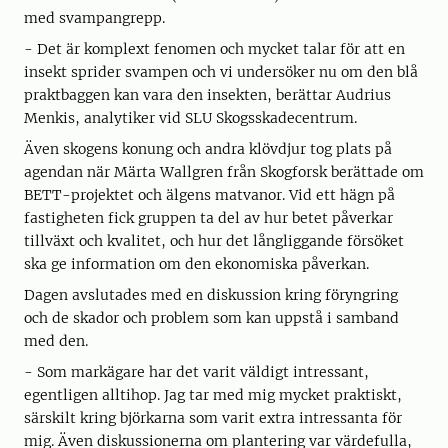
med svampangrepp.
- Det är komplext fenomen och mycket talar för att en
insekt sprider svampen och vi undersöker nu om den blå
praktbaggen kan vara den insekten, berättar Audrius
Menkis, analytiker vid SLU Skogsskadecentrum.
Även skogens konung och andra klövdjur tog plats på
agendan när Märta Wallgren från Skogforsk berättade om
BETT-projektet och älgens matvanor. Vid ett hägn på
fastigheten fick gruppen ta del av hur betet påverkar
tillväxt och kvalitet, och hur det långliggande försöket
ska ge information om den ekonomiska påverkan.
Dagen avslutades med en diskussion kring föryngring
och de skador och problem som kan uppstå i samband
med den.
- Som markägare har det varit väldigt intressant,
egentligen alltihop. Jag tar med mig mycket praktiskt,
särskilt kring björkarna som varit extra intressanta för
mig. Även diskussionerna om plantering var värdefulla,