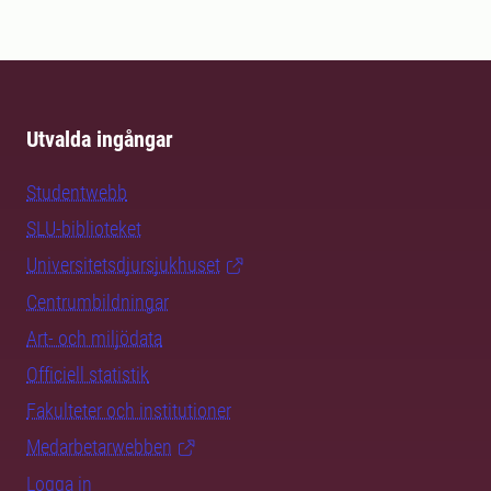
Utvalda ingångar
Studentwebb
SLU-biblioteket
Universitetsdjursjukhuset
Centrumbildningar
Art- och miljödata
Officiell statistik
Fakulteter och institutioner
Medarbetarwebben
Logga in