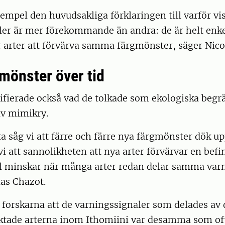
exempel den huvudsakliga förklaringen till varför vi
er är mer förekommande än andra: de är helt enkel
r arter att förvärva samma färgmönster, säger Nico
 mönster över tid
ifierade också vad de tolkade som ekologiska begr
av mimikry.
ta såg vi att färre och färre nya färgmönster dök up
vi att sannolikheten att nya arter förvärvar en befin
l minskar när många arter redan delar samma varn
las Chazot.
n forskarna att de varningssignaler som delades av
äktade arterna inom Ithomiini var desamma som oft