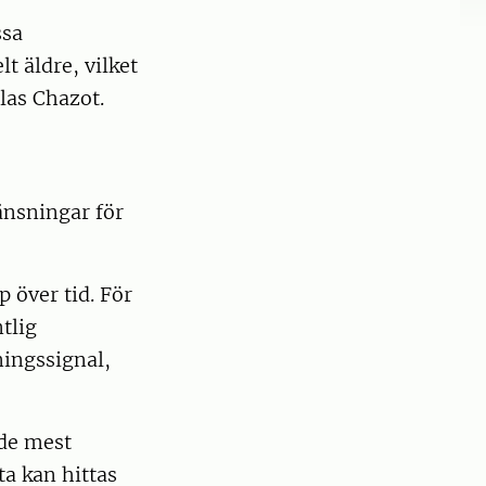
ssa
t äldre, vilket
las Chazot.
änsningar för
p över tid. För
tlig
ingssignal,
 de mest
a kan hittas