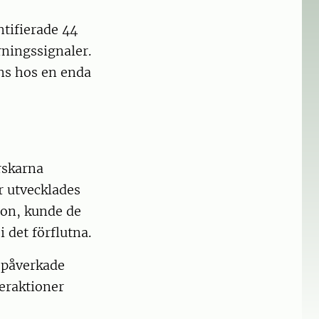
ntifierade 44
ningssignaler.
ns hos en enda
orskarna
r utvecklades
ion, kunde de
 det förflutna.
 påverkade
eraktioner