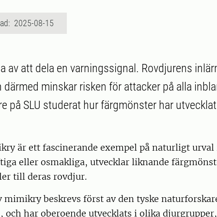
rad: 2025-08-15
ta av att dela en varningssignal. Rovdjurens inlär
h därmed minskar risken för attacker på alla inbl
re på SLU studerat hur färgmönster har utvecklat
ry är ett fascinerande exempel på naturligt urval 
iftiga eller osmakliga, utvecklar liknande färgmönst
er till deras rovdjur.
 mimikry beskrevs först av den tyske naturforskar
, och har oberoende utvecklats i olika djurgrupper,