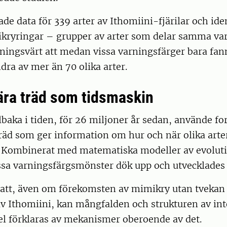
de data för 339 arter av Ithomiini-fjärilar och ide
ikryringar – grupper av arter som delar samma var
ningsvärt att medan vissa varningsfärger bara fan
ndra av mer än 70 olika arter.
ära träd som tidsmaskin
illbaka i tiden, för 26 miljoner år sedan, använde f
räd som ger information om hur och när olika arte
. Kombinerat med matematiska modeller av evolut
sa varningsfärgsmönster dök upp och utvecklades i
 att, även om förekomsten av mimikry utan tvekan
v Ithomiini, kan mångfalden och strukturen av int
 del förklaras av mekanismer oberoende av det.