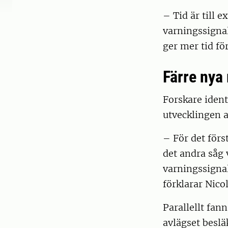
– Tid är till 
varningssignal
ger mer tid fö
Färre nya
Forskare ident
utvecklingen 
– För det förs
det andra såg 
varningssigna
förklarar Nico
Parallellt fan
avlägset besl