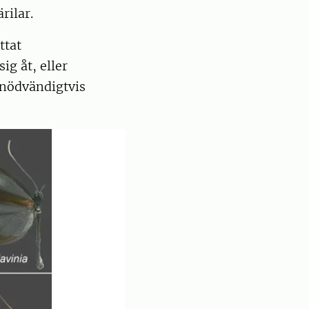
ärilar.
ttat
ig åt, eller
 nödvändigtvis