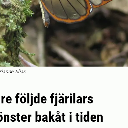
rianne Elias
e följde fjärilars
nster bakåt i tiden