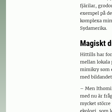
fjärilar, grodo
exempel på de
komplexa mimi
Sydamerika.
Magiskt d
Hittills har f
mellan lokala 
mimikry som e
med bildandet 
– Men Ithomiin
med nu är frå
mycket större 
ekologi, som l