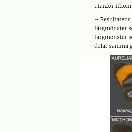
utanför Ithomii
– Resultatens 
färgmönster som
färgmönster s
delar samma g