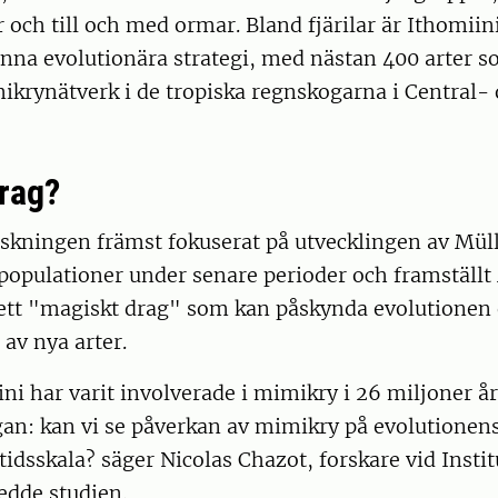
r och till och med ormar. Bland fjärilar är Ithomiini
nna evolutionära strategi, med nästan 400 arter s
krynätverk i de tropiska regnskogarna i Central-
rag?
orskningen främst fokuserat på utvecklingen av Mü
populationer under senare perioder och framställt
tt "magiskt drag" som kan påskynda evolutionen o
av nya arter.
i har varit involverade i mimikry i 26 miljoner år
gan: kan vi se påverkan av mimikry på evolutionen
tidsskala? säger Nicolas Chazot, forskare vid Insti
edde studien.