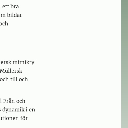
 ett bra
om bildar
 och
llersk mimikry
 Müllersk
ch till och
! Från och
s dynamik i en
tutionen för