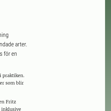
ning
andade arter.
s för en
i praktiken.
er som blir
en Fritz
 inklusive