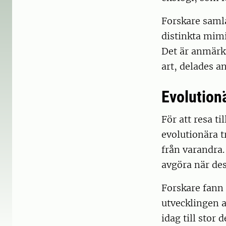
Forskare samla
distinkta mim
Det är anmärk
art, delades a
Evolution
För att resa t
evolutionära t
från varandra
avgöra när des
Forskare fann
utvecklingen a
idag till stor