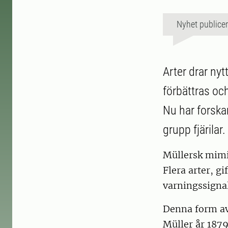
Nyhet publice
Arter drar nyt
förbättras oc
Nu har forska
grupp fjärilar.
Müllersk mimik
Flera arter, g
varningssignal
Denna form av
Müller år 1879