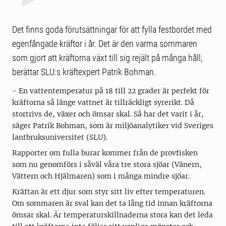
Det finns goda förutsättningar för att fylla festbordet med
egenfångade kräftor i år. Det är den varma sommaren
som gjort att kräftorna växt till sig rejält på många håll,
berättar SLU:s kräftexpert Patrik Bohman.
- En vattentemperatur på 18 till 22 grader är perfekt för
kräftorna så länge vattnet är tillräckligt syrerikt. Då
stortrivs de, växer och ömsar skal. Så har det varit i år,
säger Patrik Bohman, som är miljöanalytiker vid Sveriges
lantbruksuniversitet (SLU).
Rapporter om fulla burar kommer från de provfisken
som nu genomförs i såväl våra tre stora sjöar (Vänern,
Vättern och Hjälmaren) som i många mindre sjöar.
Kräftan är ett djur som styr sitt liv efter temperaturen.
Om sommaren är sval kan det ta lång tid innan kräftorna
ömsar skal. Är temperaturskillnaderna stora kan det leda