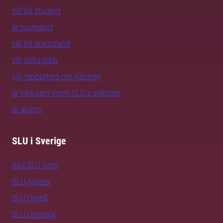
vill bli student
är journalist
vill bli doktorand
vill söka jobb
vill rapportera om naturen
är verksam inom SLU:s sektorer
är alumn
SLU i Sverige
Alla SLU-orter
SLU Alnarp
SLU Umeå
SLU Uppsala