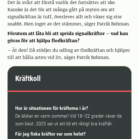
Det är svårt att förstå varför det fortsätter att ske.
Kanske är det för att många gått på myten om att
signalkräftan är tuff, överlever allt och växer sig stor
snabbt. Men inget av det stämmer, säger Patrik Bohman.
Förutom att låta bli att sprida signalkräftor – vad kan
göras för att hjälpa flodkräftan?
– Ät den! Då stödjer du odling av flodkräftan och hjälper
till att hålla arten vid liv, säger Patrik Bohman.
Kräftkoll
Hur är situationen för kräftorna i år?
De älskar en varm sommar! Vid 18–22 grader växer de
som bäst. 2025 ser ut att bli ett riktigt bra kräftår.
Får jag fiska kräftor var som helst?