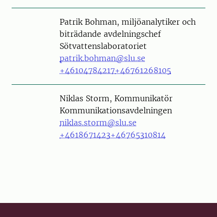
Person
Patrik Bohman, miljöanalytiker och
biträdande avdelningschef
Sötvattenslaboratoriet
patrik.bohman@slu.se
+46104784217
+46761268105
Person
Niklas Storm, Kommunikatör
Kommunikationsavdelningen
niklas.storm@slu.se
+4618671423
+46765310814