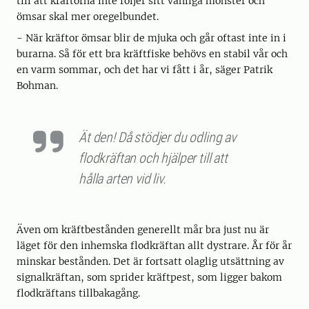
till att kräftorna inte följer sitt vanliga mönster och
ömsar skal mer oregelbundet.
- När kräftor ömsar blir de mjuka och går oftast inte in i
burarna. Så för ett bra kräftfiske behövs en stabil vår och
en varm sommar, och det har vi fått i år, säger Patrik
Bohman.
Ät den! Då stödjer du odling av
flodkräftan och hjälper till att
hålla arten vid liv.
Även om kräftbestånden generellt mår bra just nu är
läget för den inhemska flodkräftan allt dystrare. År för år
minskar bestånden. Det är fortsatt olaglig utsättning av
signalkräftan, som sprider kräftpest, som ligger bakom
flodkräftans tillbakagång.