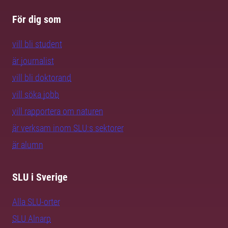
För dig som
vill bli student
är journalist
vill bli doktorand
vill söka jobb
vill rapportera om naturen
är verksam inom SLU:s sektorer
är alumn
SLU i Sverige
Alla SLU-orter
SLU Alnarp