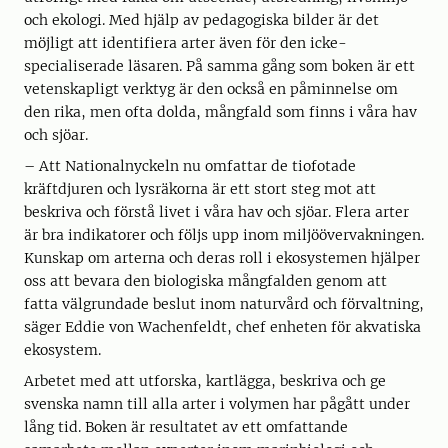
och ekologi. Med hjälp av pedagogiska bilder är det
möjligt att identifiera arter även för den icke-
specialiserade läsaren. På samma gång som boken är ett
vetenskapligt verktyg är den också en påminnelse om
den rika, men ofta dolda, mångfald som finns i våra hav
och sjöar.
– Att Nationalnyckeln nu omfattar de tiofotade
kräftdjuren och lysräkorna är ett stort steg mot att
beskriva och förstå livet i våra hav och sjöar. Flera arter
är bra indikatorer och följs upp inom miljöövervakningen.
Kunskap om arterna och deras roll i ekosystemen hjälper
oss att bevara den biologiska mångfalden genom att
fatta välgrundade beslut inom naturvård och förvaltning,
säger Eddie von Wachenfeldt, chef enheten för akvatiska
ekosystem.
Arbetet med att utforska, kartlägga, beskriva och ge
svenska namn till alla arter i volymen har pågått under
lång tid. Boken är resultatet av ett omfattande