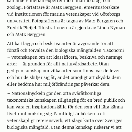
samarbete mellan experter inom marinbiologi och
zoologi. Författare är Matz Berggren, emeritusforskare
vid institutionen för marina vetenskaper vid Göteborgs
universitet. Fotografierna är tagna av Matz Berggren och
Fredrik Pleijel. Illustrationerna är gjorda av Linda Nyman
och Matz Berggren.
Att kartlägga och beskriva arter är avgörande för att
förstå och förvalta den biologiska mångfalden. Taxonomi
– vetenskapen om att klassificera, beskriva och namnge
arter – är grunden för allt naturvårdsarbete. Utan
gedigen kunskap om vilka arter som finns, var de lever
och hur de skiljer sig åt, är det omöjligt att skydda dem
eller bedöma hur miljöförändringar påverkar dem.
– Nationalnyckeln gör den ofta svåråtkomliga
taxonomiska kunskapen tillgänglig för en bred publik och
kan vara en inspirationskälla för den som vill lära känna
livet runt omkring sig. Samtidigt är böckerna ett
vetenskapligt referensverk, ett slags karta över Sveriges
biologiska mångfald. Utan denna kunskap riskerar vi att