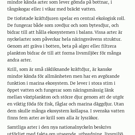
mindre kända arter som lever gömda på bottnar, i
tångskogar eller i vikar med bräckt vatten.
De tiofotade kräftdjuren spelar en central ekologisk roll.
De fungerar både som rovdjur och som bytesdjur, och
bidrar till att hålla ekosystemen i balans. Vissa arter är
nyckelarter som påverkar hela näringsvävens struktur.
Genom att gräva i botten, beta på alger eller filtrera
plankton bidrar de till att forma livsmiljöer för många
andra arter.
Krill, som är små räkliknande kräftdjur, är kanske
mindre kända för allmänheten men har en avgörande
funktion i marina ekosystem. De lever i stora stim i
öppet vatten och fungerar som näringsmässig länk
mellan växtplankton och större djur genom att de utgör
en viktig föda för fisk, fåglar och marina däggdjur. Utan
dem skulle många ekosystem kollapsa. I svenska vatten
finns fem arter av krill som alla är lysräkor.
Samtliga arter i den nya nationalnyckeln beskrivs
utförligt med fakta om utseende, utbredning, livsmiljö