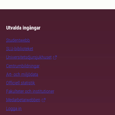
Utvalda ingångar
Studentwebb
SLU-biblioteket
Universitetsdjursjukhuset
Centrumbildningar
Art- och miljödata
Officiell statistik
Fakulteter och institutioner
Medarbetarwebben
Logga in