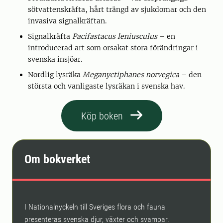
sötvattenskräfta, hårt trängd av sjukdomar och den
invasiva signalkräftan.
Signalkräfta
Pacifastacus leniusculus
– en
introducerad art som orsakat stora förändringar i
svenska insjöar.
Nordlig lysräka
Meganyctiphanes norvegica
– den
största och vanligaste lysräkan i svenska hav.
Köp boken
Om bokverket
I Nationalnyckeln till Sveriges flora och fauna
presenteras svenska djur, växter och svampar.