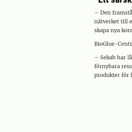
– Den framstå
nätverket till
skapa nya kon
BioGlue-Centr
– Sekab har lå
förnybara res
produkter för 