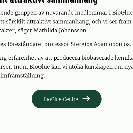
ende gruppen av nuvarande medlemmar i BioGlue
 ett särskilt attraktivt sammanhang, och vi ser fram
takter, säger Mathilda Johansson.
es föreståndare, professor Stergios Adamopoulos
ng erfarenhet av att producera biobaserade kemika
urser. Inom BioGlue kan vi utöka kunskapen om ny
limframställning.
BioGlue-Centre