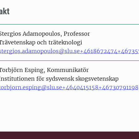
akt
on
Stergios Adamopoulos, Professor
Trävetenskap och träteknologi
stergios.adamopoulos@slu.se
+4618672474
+46735
on
Torbjörn Esping, Kommunikatör
Institutionen för sydsvensk skogsvetenskap
torbjorn.esping@slu.se
+4640415158
+46730791198