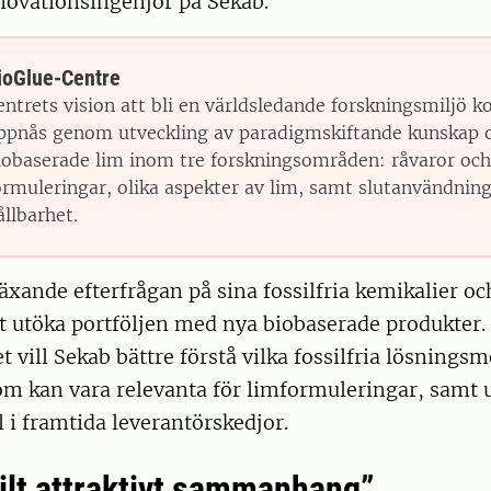
novationsingenjör på Sekab.
ioGlue-Centre
entrets vision att bli en världsledande forskningsmiljö 
ppnås genom utveckling av paradigmskiftande kunskap
iobaserade lim inom tre forskningsområden: råvaror och
ormuleringar, olika aspekter av lim, samt slutanvändnin
ållbarhet.
äxande efterfrågan på sina fossilfria kemikalier oc
tt utöka portföljen med nya biobaserade produkter
t vill Sekab bättre förstå vilka fossilfria lösnings
 kan vara relevanta för limformuleringar, samt u
l i framtida leverantörskedjor.
kilt attraktivt sammanhang”