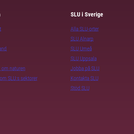
m
SLU i Sverige
t
Alla SLU-orter
SLU Alnarp
rand
SLU Umeå
SLU Uppsala
ra om naturen
Jobba på SLU
nom SLU:s sektorer
Kontakta SLU
Stöd SLU