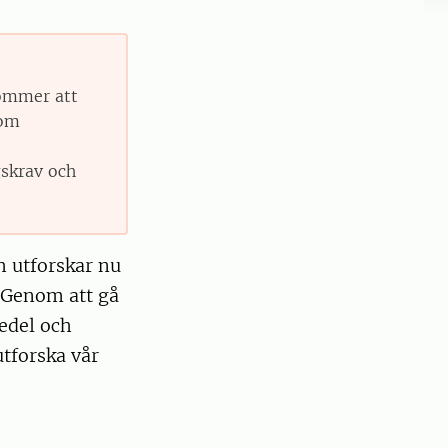
kommer att
 om
gskrav och
h utforskar nu
. Genom att gå
medel och
tforska vår