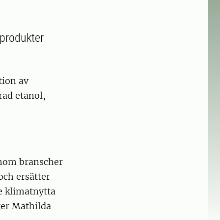
 produkter
tion av
rad etanol,
 inom branscher
och ersätter
e klimatnytta
ger Mathilda