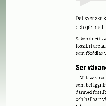
Det svenska k
och går med i
Sekab är ett s
fossilfri acet
som förädlas v
Ser växan
– Vi levererar
som beläggnin
därmed fossilb
och hållbart 