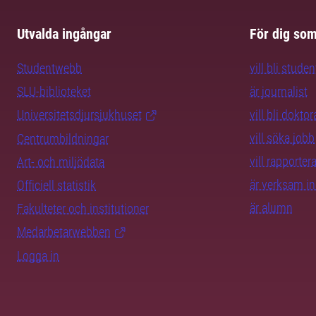
Utvalda ingångar
För dig so
Studentwebb
vill bli studen
SLU-biblioteket
är journalist
Universitetsdjursjukhuset
vill bli dokto
vill söka jobb
Centrumbildningar
vill rapporte
Art- och miljödata
är verksam i
Officiell statistik
är alumn
Fakulteter och institutioner
Medarbetarwebben
Logga in