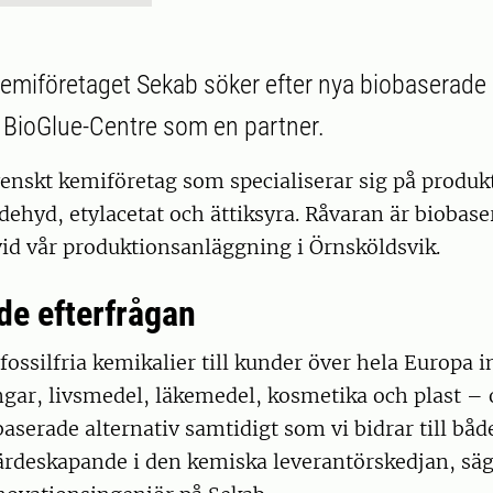
emiföretaget Sekab söker efter nya biobaserade
 BioGlue-Centre som en partner.
venskt kemiföretag som specialiserar sig på produk
aldehyd, etylacetat och ättiksyra. Råvaran är biobase
id vår produktionsanläggning i Örnsköldsvik.
de efterfrågan
 fossilfria kemikalier till kunder över hela Europa
gar, livsmedel, läkemedel, kosmetika och plast – 
aserade alternativ samtidigt som vi bidrar till båd
värdeskapande i den kemiska leverantörskedjan, sä