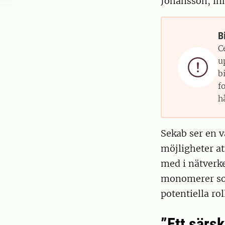
Johansson, in
B
C
u

b
f
h
Sekab ser en v
möjligheter a
med i nätverke
monomerer som
potentiella rol
”Ett särs