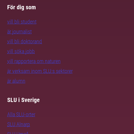
För dig som
vill bli student
är journalist
vill bli doktorand
vill söka jobb
vill rapportera om naturen
är verksam inom SLU:s sektorer
är alumn
SLU i Sverige
Alla SLU-orter
SLU Alnarp