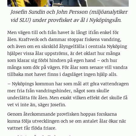
Josefin Sundin och John Persson (miljöanalytiker
vid SLU) under provfisket av ål i Nyköpingsån.
Men vägen till och från havet är långt ifrån enkel för
ålen. Kraftverk och dammar stoppar fiskens vandring,
och även om en särskild ålyngelfälla i centrala Nyköping
hjälper vissa ålar uppströms, är det oklart hur många
som klarar sig förbi hindren på egen hand – och hur
många som dör på vägen. För ålar som senare vill vandra
tillbaka mot havet finns i dagsläget ingen hjälp alls.
– Nyköpings kommun har som mål att göra vattendragen
mer fria från vandringshinder, något som skulle
underlätta för ålen. Men exakt vilken effekt det skulle få
vet vi inte än, säger Josefin.
Genom återkommande provfisken hoppas forskarna
kunna följa utvecklingen och se om antalet ålar ökar när
vattnet får flöda friare.