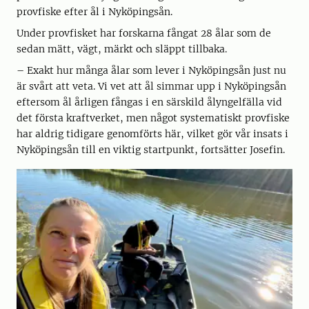
provfiske efter ål i Nyköpingsån.
Under provfisket har forskarna fångat 28 ålar som de
sedan mätt, vägt, märkt och släppt tillbaka.
– Exakt hur många ålar som lever i Nyköpingsån just nu
är svårt att veta. Vi vet att ål simmar upp i Nyköpingsån
eftersom ål årligen fångas i en särskild ålyngelfälla vid
det första kraftverket, men något systematiskt provfiske
har aldrig tidigare genomförts här, vilket gör vår insats i
Nyköpingsån till en viktig startpunkt, fortsätter Josefin.