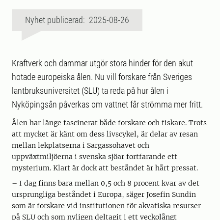
Nyhet publicerad: 2025-08-26
Kraftverk och dammar utgör stora hinder för den akut
hotade europeiska ålen. Nu vill forskare från Sveriges
lantbruksuniversitet (SLU) ta reda på hur ålen i
Nyköpingsån påverkas om vattnet får strömma mer fritt.
Ålen har länge fascinerat både forskare och fiskare. Trots
att mycket är känt om dess livscykel, är delar av resan
mellan lekplatserna i Sargassohavet och
uppväxtmiljöerna i svenska sjöar fortfarande ett
mysterium. Klart är dock att beståndet är hårt pressat.
– I dag finns bara mellan 0,5 och 8 procent kvar av det
ursprungliga beståndet i Europa, säger Josefin Sundin
som är forskare vid institutionen för akvatiska resurser
på SLU och som nyligen deltagit i ett veckolångt