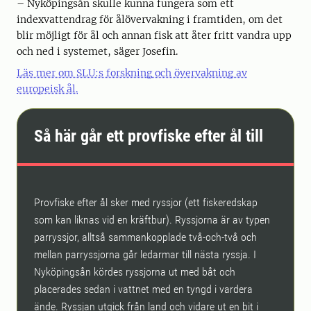
– Nyköpingsån skulle kunna fungera som ett
indexvattendrag för ålövervakning i framtiden, om det
blir möjligt för ål och annan fisk att åter fritt vandra upp
och ned i systemet, säger Josefin.
Läs mer om SLU:s forskning och övervakning av
europeisk ål.
Så här går ett provfiske efter ål till
Provfiske efter ål sker med ryssjor (ett fiskeredskap
som kan liknas vid en kräftbur). Ryssjorna är av typen
parryssjor, alltså sammankopplade två-och-två och
mellan parryssjorna går ledarmar till nästa ryssja. I
Nyköpingsån kördes ryssjorna ut med båt och
placerades sedan i vattnet med en tyngd i vardera
ände. Ryssjan utgick från land och vidare ut en bit i