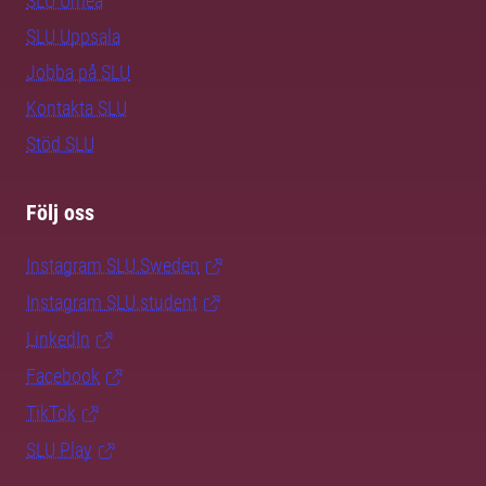
SLU Umeå
SLU Uppsala
Jobba på SLU
Kontakta SLU
Stöd SLU
Följ oss
Instagram SLU.Sweden
Instagram SLU.student
LinkedIn
Facebook
TikTok
SLU Play