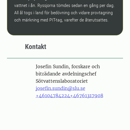
vattnet i ån. Ryssjorna tömdes sedan en gång per dag.
All ål togs i land för bedövning och vidare provtagning
och märkning med PIT-tag, varefter de återutsattes.
Kontakt
Person
Josefin Sundin, forskare och
biträdande avdelningschef
Sötvattenslaboratoriet
josefin.sundin@slu.se
+46104784224
+46761317908