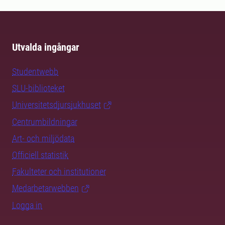
Utvalda ingångar
Studentwebb
SLU-biblioteket
Universitetsdjursjukhuset
Centrumbildningar
Art- och miljödata
Officiell statistik
Fakulteter och institutioner
Medarbetarwebben
Logga in