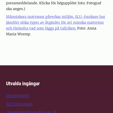
pressmeddelande. Klicka för högupplöst foto. Fotograf
ska anges.)
Människors matvanor påverkar miljön. SLU-forskare har
jämfört olika typer av åtgärder för att minska matsvinn
och förändra vad som läggs på tallriken.
Foto: Anna
Maria Wremp
Utvalda ingångar
Studentwebb
SLU-biblioteket
Universitetsdjursjukhuset