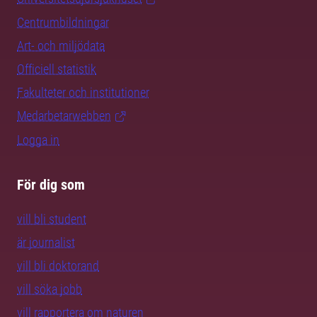
Centrumbildningar
Art- och miljödata
Officiell statistik
Fakulteter och institutioner
Medarbetarwebben
Logga in
För dig som
vill bli student
är journalist
vill bli doktorand
vill söka jobb
vill rapportera om naturen