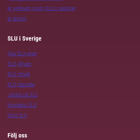
är verksam inom SLU:s sektorer
är alumn
SLU i Sverige
Alla SLU-orter
SLU Alnarp
SLU Umeå
SLU Uppsala
Jobba på SLU
Kontakta SLU
Stöd SLU
Följ oss