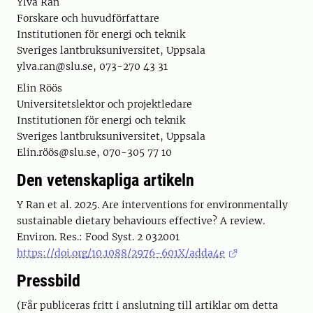
Ylva Ran
Forskare och huvudförfattare
Institutionen för energi och teknik
Sveriges lantbruksuniversitet, Uppsala
ylva.ran@slu.se, 073-270 43 31
Elin Röös
Universitetslektor och projektledare
Institutionen för energi och teknik
Sveriges lantbruksuniversitet, Uppsala
Elin.röös@slu.se, 070-305 77 10
Den vetenskapliga artikeln
Y Ran et al. 2025. Are interventions for environmentally
sustainable dietary behaviours effective? A review.
Environ. Res.: Food Syst. 2 032001
https://doi.org/10.1088/2976-601X/adda4e
Pressbild
(Får publiceras fritt i anslutning till artiklar om detta