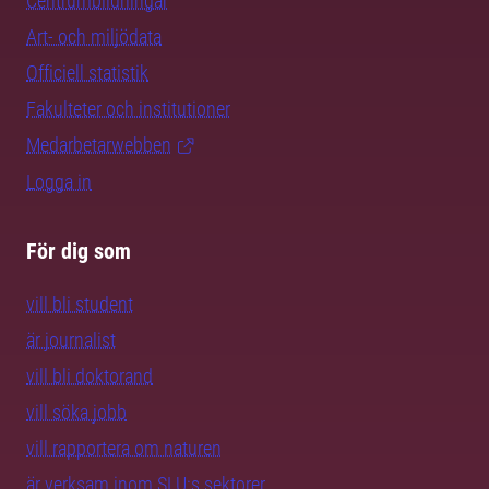
Centrumbildningar
Art- och miljödata
Officiell statistik
Fakulteter och institutioner
Medarbetarwebben
Logga in
För dig som
vill bli student
är journalist
vill bli doktorand
vill söka jobb
vill rapportera om naturen
är verksam inom SLU:s sektorer