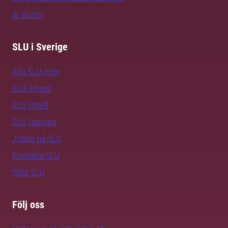
är alumn
SLU i Sverige
Alla SLU-orter
SLU Alnarp
SLU Umeå
SLU Uppsala
Jobba på SLU
Kontakta SLU
Stöd SLU
Följ oss