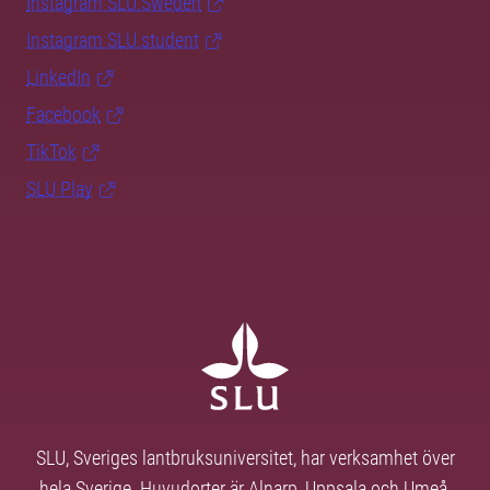
Instagram SLU.Sweden
Instagram SLU.student
LinkedIn
Facebook
TikTok
SLU Play
SLU, Sveriges lantbruksuniversitet, har verksamhet över
hela Sverige. Huvudorter är Alnarp, Uppsala och Umeå.