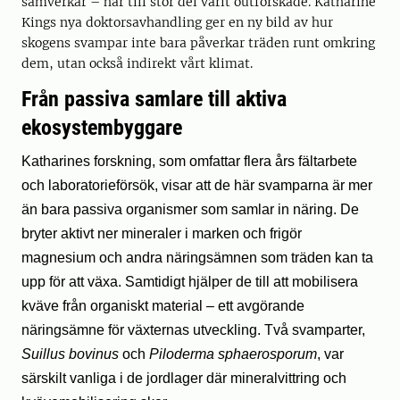
samverkar – har till stor del varit outforskade. Katharine
Kings nya doktorsavhandling ger en ny bild av hur
skogens svampar inte bara påverkar träden runt omkring
dem, utan också indirekt vårt klimat.
Från passiva samlare till aktiva
ekosystembyggare
Katharines forskning, som omfattar flera års fältarbete
och laboratorieförsök, visar att de här svamparna är mer
än bara passiva organismer som samlar in näring. De
bryter aktivt ner mineraler i marken och frigör
magnesium och andra näringsämnen som träden kan ta
upp för att växa. Samtidigt hjälper de till att mobilisera
kväve från organiskt material – ett avgörande
näringsämne för växternas utveckling. Två svamparter,
Suillus bovinus
och
Piloderma sphaerosporum
, var
särskilt vanliga i de jordlager där mineralvittring och