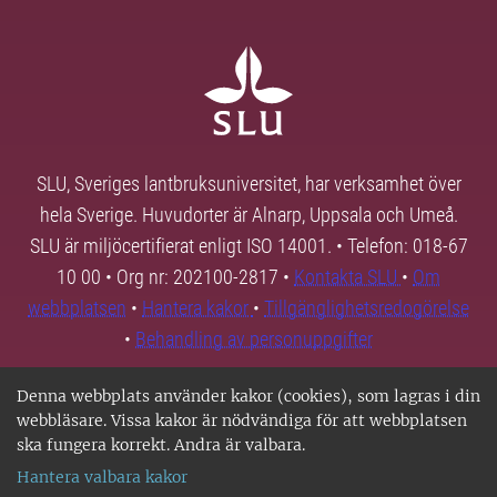
SLU, Sveriges lantbruksuniversitet, har verksamhet över
hela Sverige. Huvudorter är Alnarp, Uppsala och Umeå.
SLU är miljöcertifierat enligt ISO 14001. • Telefon: 018-67
10 00 • Org nr: 202100-2817 •
Kontakta SLU
•
Om
webbplatsen
•
Hantera kakor
•
Tillgänglighetsredogörelse
•
Behandling av personuppgifter
Denna webbplats använder kakor (cookies), som lagras i din
webbläsare. Vissa kakor är nödvändiga för att webbplatsen
ska fungera korrekt. Andra är valbara.
Hantera valbara kakor