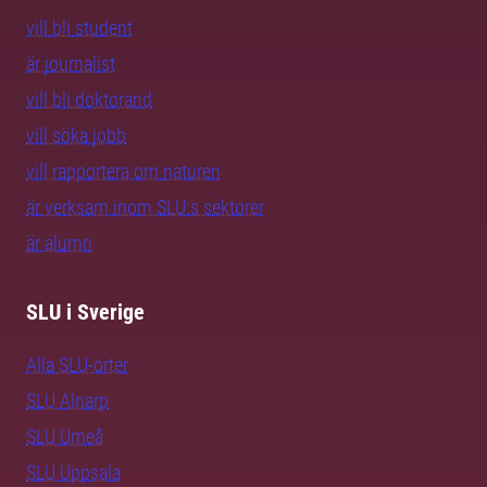
vill bli student
är journalist
vill bli doktorand
vill söka jobb
vill rapportera om naturen
är verksam inom SLU:s sektorer
är alumn
SLU i Sverige
Alla SLU-orter
SLU Alnarp
SLU Umeå
SLU Uppsala