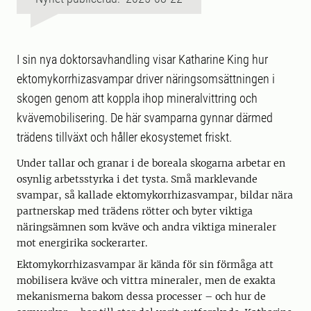
I sin nya doktorsavhandling visar Katharine King hur
ektomykorrhizasvampar driver näringsomsättningen i
skogen genom att koppla ihop mineralvittring och
kvävemobilisering. De här svamparna gynnar därmed
trädens tillväxt och håller ekosystemet friskt.
Under tallar och granar i de boreala skogarna arbetar en
osynlig arbetsstyrka i det tysta. Små marklevande
svampar, så kallade ektomykorrhizasvampar, bildar nära
partnerskap med trädens rötter och byter viktiga
näringsämnen som kväve och andra viktiga mineraler
mot energirika sockerarter.
Ektomykorrhizasvampar är kända för sin förmåga att
mobilisera kväve och vittra mineraler, men de exakta
mekanismerna bakom dessa processer – och hur de