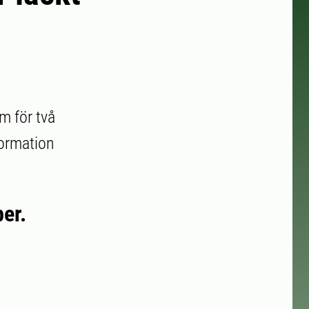
m för två
formation
er.