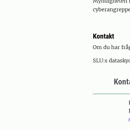
Myndigheten f
cyberangreppe
Kontakt
Om du har frå
SLU:s datasky
Kont
Pers