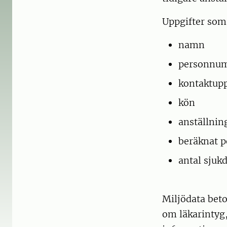
Uppgifter som 
namn
personnu
kontaktupp
kön
anställni
beräknat 
antal sjuk
Miljödata beto
om läkarintyg,