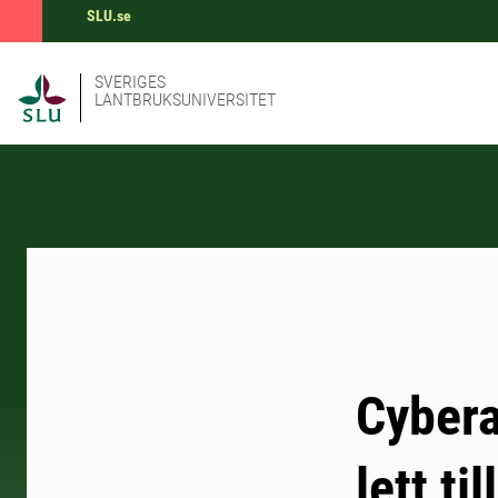
SLU.se
SVERIGES
LANTBRUKSUNIVERSITET
Cybera
lett ti