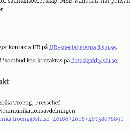
ör samhällsberedskap, MSB. Miljödata har polisa
t.
gor kontakta HR på
HR-specialisterna@slu.se
.
ddsombud kan kontaktas på
dataskydd@slu.se.
akt
on
Erika Troeng, Presschef
Kommunikationsavdelningen
erika.troeng@slu.se
+4618672608
+46738078890