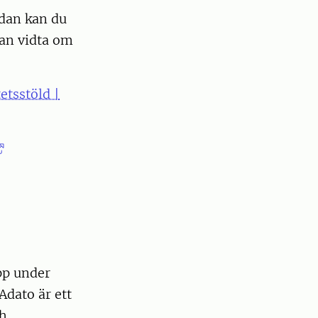
edan kan du
kan vidta om
etsstöld |
pp under
Adato är ett
ch