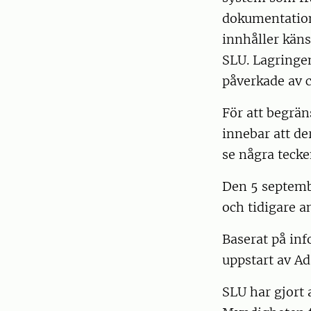
dokumentation
innhåller käns
SLU. Lagringen
påverkade av 
För att begrän
innebar att de
se några tecke
Den 5 septemb
och tidigare an
Baserat på in
uppstart av A
SLU har gjort