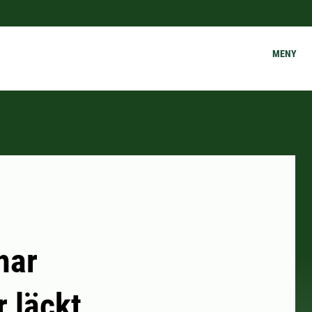
MENY
har
r läckt