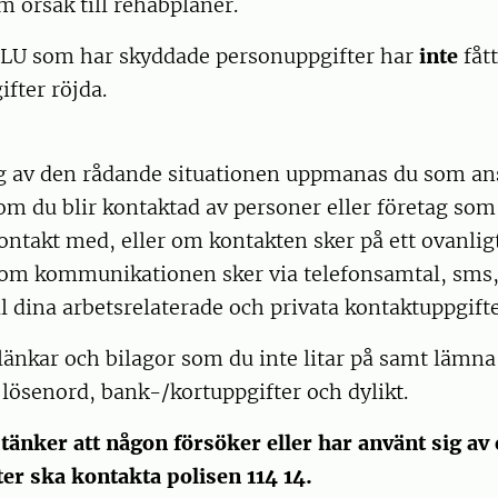
 orsak till rehabplaner.
SLU som har skyddade personuppgifter har
inte
fått
fter röjda.
 av den rådande situationen uppmanas du som anst
m du blir kontaktad av personer eller företag som
kontakt med, eller om kontakten sker på ett ovanligt
 om kommunikationen sker via telefonsamtal, sms, 
ll dina arbetsrelaterade och privata kontaktuppgift
 länkar och bilagor som du inte litar på samt lämna 
lösenord, bank-/kortuppgifter och dylikt.
änker att någon försöker eller har använt sig av
er ska kontakta polisen 114 14.