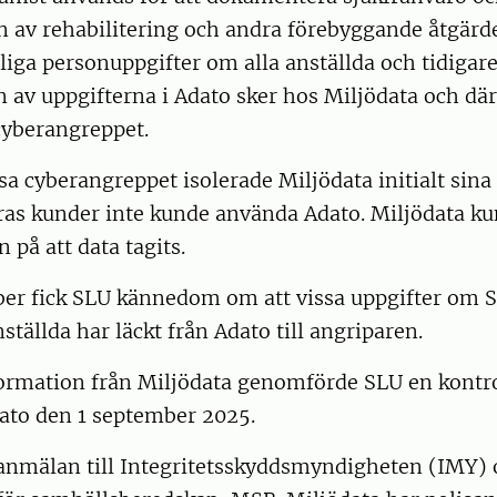
 av rehabilitering och andra förebyggande åtgärd
liga personuppgifter om alla anställda och tidigare
 av uppgifterna i Adato sker hos Miljödata och där
cyberangreppet.
sa cyberangreppet isolerade Miljödata initialt sina
ras kunder inte kunde använda Adato. Miljödata kun
n på att data tagits.
er fick SLU kännedom om att vissa uppgifter om S
ställda har läckt från Adato till angriparen.
formation från Miljödata genomförde SLU en kontr
dato den 1 september 2025.
 anmälan till Integritetsskyddsmyndigheten (IMY)