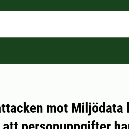
ttacken mot Miljödata 
ll att personuppgifter ha