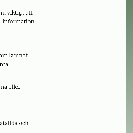
u viktigt att
n information
som kunnat
ntal
rna eller
ställda och