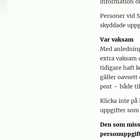
information om
Personer vid 
skyddade uppgi
Var vaksam
Med anledning
extra vaksam o
tidigare haft 
gäller oavsett
post – både ti
Klicka inte på
uppgifter som 
Den som misst
personuppgift