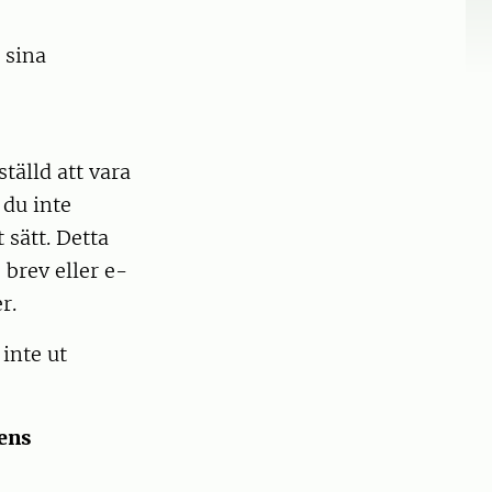
 sina
älld att vara
 du inte
 sätt. Detta
brev eller e-
er.
inte ut
 ens