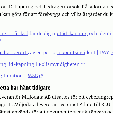
 för ID-kapning och bedrägeriförsök. På sidorna n
 kan göra för att förebygga och vilka åtgärder du 
ång – så skyddar du dig mot id-kapning och identit
u har berörts av en personuppgiftsincident | IMY
rång, id-kapning | Polismyndigheten
egitimation | MSB
tta har hänt tidigare
verantör Miljödata AB utsattes för ett cyberangre
gusti. Miljödata levererar systemet Adato till SLU. 
ämst används för att dokumentera sjukfrånvaro o