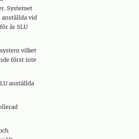
er. Systemet
 anställda vid
för är SLU
 system vilket
de först inte
LU anställda
ollerad
 och