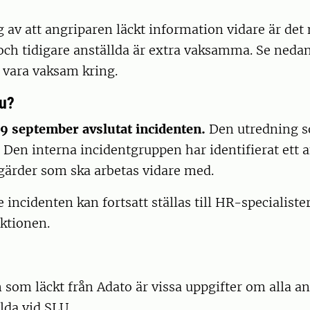
av att angriparen läckt information vidare är det n
 och tidigare anställda är extra vaksamma. Se neda
 vara vaksam kring.
u?
19 september avslutat incidenten.
Den utredning 
. Den interna incidentgruppen har identifierat ett a
gärder som ska arbetas vidare med.
 incidenten kan fortsatt ställas till HR-specialiste
ktionen.
som läckt från Adato är vissa uppgifter om alla an
llda vid SLU.