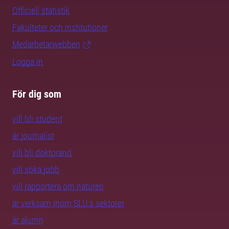
Officiell statistik
Fakulteter och institutioner
Medarbetarwebben
Logga in
För dig som
vill bli student
är journalist
vill bli doktorand
vill söka jobb
vill rapportera om naturen
är verksam inom SLU:s sektorer
är alumn