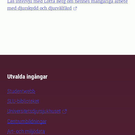
Läs intervju med Lotta Berg om hennes mångåriga arbete
med djurskydd och djurvälfärd
Utvalda ingångar
Studentwebb
SLU-biblioteket
Universitetsdjursjukhuset
Centrumbildningar
Art- och miljödata