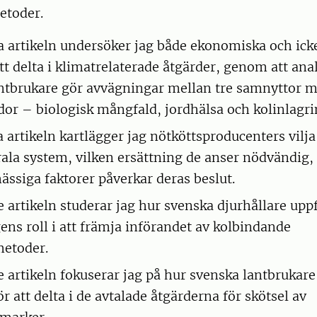
etoder.
ta artikeln undersöker jag både ekonomiska och i
att delta i klimatrelaterade åtgärder, genom att ana
ntbrukare gör avvägningar mellan tre samnyttor 
or – biologisk mångfald, jordhälsa och kolinlagri
 artikeln kartlägger jag nötköttsproducenters vilja 
rala system, vilken ersättning de anser nödvändig,
ssiga faktorer påverkar deras beslut.
e artikeln studerar jag hur svenska djurhållare upp
ens roll i att främja införandet av kolbindande
metoder.
de artikeln fokuserar jag på hur svenska lantbrukar
ör att delta i de avtalade åtgärderna för skötsel av