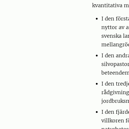
kvantitativa m
I den förs
nyttor av 
svenska la
mellangröd
I den andra
silvopasto
beteendemä
I den tredj
rådgivning
jordbruks
I den fjär
villkoren f