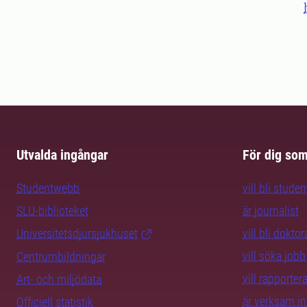
Utvalda ingångar
För dig so
Studentwebb
vill bli studen
SLU-biblioteket
är journalist
Universitetsdjursjukhuset
vill bli dokto
vill söka jobb
Centrumbildningar
vill rapporte
Art- och miljödata
är verksam i
Officiell statistik