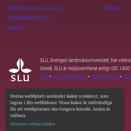
är alumn
Fakulteter och institutioner
Medarbetarwebben
Logga in
SLU, Sveriges lantbruksuniversitet, har verk
Umeå. SLU är miljöcertifierat enligt ISO 140
SLU
•
Om webbplatsen
•
Hantera kakor
•
Til
Denna webbplats använder kakor (cookies), som
lagras i din webbläsare. Vissa kakor är nödvändiga
för att webbplatsen ska fungera korrekt. Andra är
valbara.
Hantera valbara kakor