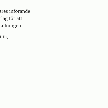
kares införande
lag för att
ällningen.
tik,