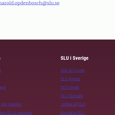
harold.opdenbosch@slu.se
m
SLU i Sverige
t
Alla SLU-orter
SLU Alnarp
rand
SLU Umeå
SLU Uppsala
ra om naturen
Jobba på SLU
nom SLU:s sektorer
Kontakta SLU