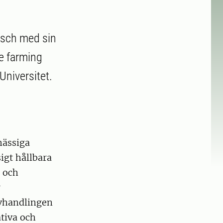
sch med sin
le farming
Universitet.
mässiga
igt hållbara
t och
r
Avhandlingen
ativa och