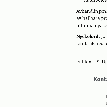
naturbetes
Avhandlingens 
av hållbara p
utforma nya o
Nyckelord:
Jo
lantbrukares b
Fulltext i SLU
Kont
Pers