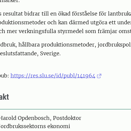
marker.
resultat bidrar till en ökad förståelse för lantbru
roduktionsmetoder och kan därmed utgöra ett under
ch mer verkningsfulla styrmedel som främjar omst
rdbruk, hållbara produktionsmetoder, jordbrukspoli
eslutsfattande, Sverige.
pub:
https://res.slu.se/id/publ/141964
akt
on
Harold Opdenbosch, Postdoktor
Jordbrukssektorns ekonomi