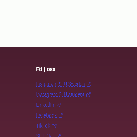
Följ oss
Instagram SLU.Sweden
Instagram SLU.student
LinkedIn
Facebook
TikTok
SLU Play