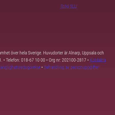
Stöd SLU
samhet över hela Sverige. Huvudorter är Alnarp, Uppsala och
01. • Telefon: 018-67 10 00 • Org nr: 202100-2817 •
Kontakta
lgänglighetsredogörelse
•
Behandling av personuppgifter