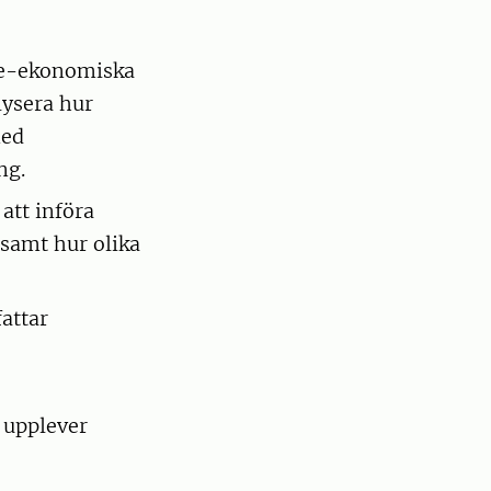
cke-ekonomiska
lysera hur
med
ng.
att införa
 samt hur olika
fattar
e upplever