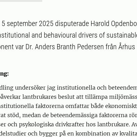
 5 september 2025 disputerade Harold Opdenbo
nstitutional and behavioural drivers of sustainab
nent var Dr. Anders Branth Pedersen från Århus 
ng:
dling undersöker jag institutionella och beteende
åverkar lantbrukares beslut att tillämpa miljömäss
nstitutionella faktorerna omfattar både ekonomisk
at stöd, medan de beteendemässiga faktorerna rö
er och psykologiska drivkrafter hos lantbrukare. 
 delstudier och bygger på en kombination av kvalit