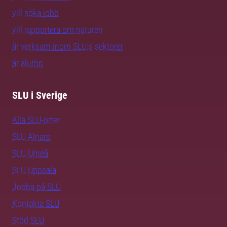
vill söka jobb
vill rapportera om naturen
är verksam inom SLU:s sektorer
är alumn
SLU i Sverige
Alla SLU-orter
SLU Alnarp
SLU Umeå
SLU Uppsala
Jobba på SLU
Kontakta SLU
Stöd SLU