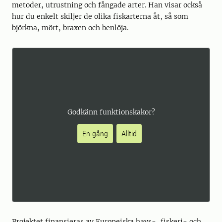
metoder, utrustning och fångade arter. Han visar också
hur du enkelt skiljer de olika fiskarterna åt, så som
björkna, mört, braxen och benlöja.
Godkänn funktionskakor?
En gång
Alltid
Projektet finansieras av Europeiska havs-, fiskeri- och