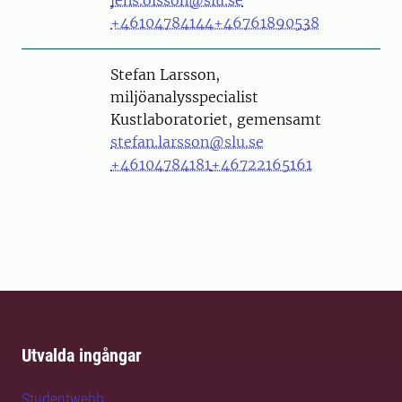
+46104784144
+46761890538
Person
Stefan Larsson,
miljöanalysspecialist
Kustlaboratoriet, gemensamt
stefan.larsson@slu.se
+46104784181
+46722165161
Utvalda ingångar
Studentwebb