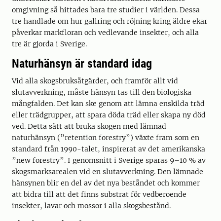
omgivning så hittades bara tre studier i världen. Dessa
tre handlade om hur gallring och röjning kring äldre ekar
påverkar markfloran och vedlevande insekter, och alla
tre är gjorda i Sverige.
Naturhänsyn är standard idag
Vid alla skogsbruksåtgärder, och framför allt vid
slutavverkning, måste hänsyn tas till den biologiska
mångfalden. Det kan ske genom att lämna enskilda träd
eller trädgrupper, att spara döda träd eller skapa ny död
ved. Detta sätt att bruka skogen med lämnad
naturhänsyn (”retention forestry”) växte fram som en
standard från 1990-talet, inspirerat av det amerikanska
”new forestry”. I genomsnitt i Sverige sparas 9–10 % av
skogsmarksarealen vid en slutavverkning. Den lämnade
hänsynen blir en del av det nya beståndet och kommer
att bidra till att det finns substrat för vedberoende
insekter, lavar och mossor i alla skogsbestånd.