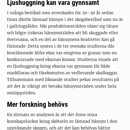
Ljushuggning kan vara gynnsamt
I många bestånd som avverkades för 20–30 år sedan
finns därför lämnad hänsyn i det skogsbestånd som nu är
i gallringsålder. När produktionsträden växer sig tätare
och högre riskerar hänsynsträden att bli skuggade eller
övervuxna, och en del av hänsynens kvaliteter kan gå
förlorade. Detta syntes i de tre svenska studierna där
kvarlämnade äldre ekar var omgivna av granar som nu
konkurrerade med ekarnas kronor. Studierna visade att
en ljushuggning kring ekarna var gynnsam för både
markfloran och förekomsten av vedlevande skalbaggar.
Tillsammans med liknande studier pekar resultaten på
att det är viktigt att bevaka hänsynsträden under hela
omloppstiden.
Mer forskning behövs
En slutsats av analysen är att det finns stora
kunskapsluckor kring skötseln av lämnad hänsyn i den
uppväxande skogen, och att det kan behövas bättre