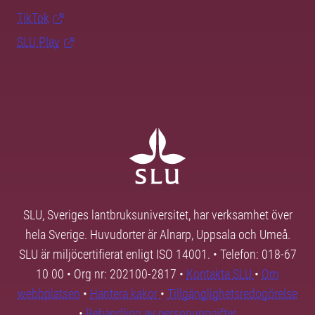
TikTok
SLU Play
SLU, Sveriges lantbruksuniversitet, har verksamhet över
hela Sverige. Huvudorter är Alnarp, Uppsala och Umeå.
SLU är miljöcertifierat enligt ISO 14001. • Telefon: 018-67
10 00 • Org nr: 202100-2817 •
Kontakta SLU
•
Om
webbplatsen
•
Hantera kakor
•
Tillgänglighetsredogörelse
•
Behandling av personuppgifter