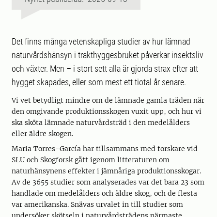
Det finns många vetenskapliga studier av hur lämnad
naturvårdshänsyn i trakthyggesbruket påverkar insektsliv
och växter. Men – i stort sett alla är gjorda strax efter att
hygget skapades, eller som mest ett tiotal år senare.
Vi vet betydligt mindre om de lämnade gamla träden när
den omgivande produktionsskogen vuxit upp, och hur vi
ska sköta lämnade naturvårdsträd i den medelålders
eller äldre skogen.
Maria Torres-García har tillsammans med forskare vid
SLU och Skogforsk gått igenom litteraturen om
naturhänsynens effekter i jämnåriga produktionsskogar.
Av de 3655 studier som analyserades var det bara 23 som
handlade om medelålders och äldre skog, och de flesta
var amerikanska. Snävas urvalet in till studier som
undersöker skötseln i naturvårdsträdens närmaste