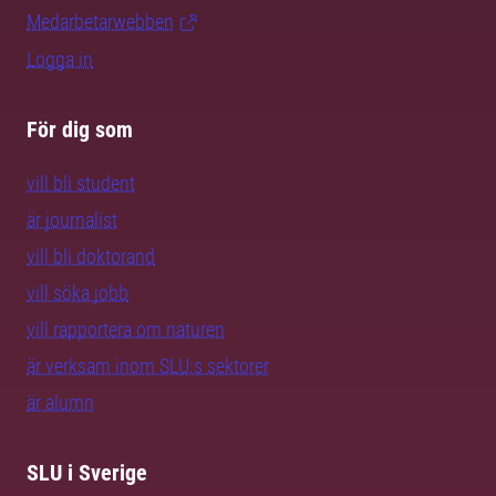
Medarbetarwebben
Logga in
För dig som
vill bli student
är journalist
vill bli doktorand
vill söka jobb
vill rapportera om naturen
är verksam inom SLU:s sektorer
är alumn
SLU i Sverige