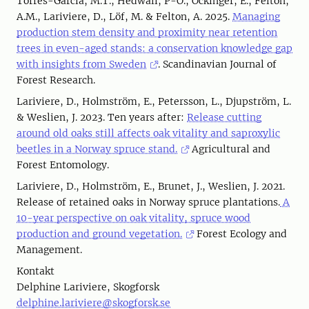
Torres-Garcia, M.T., Hedwall, P-O., Öckinger, E., Felton,
A.M., Lariviere, D., Löf, M. & Felton, A. 2025.
Managing
production stem density and proximity near retention
trees in even-aged stands: a conservation knowledge gap
with insights from Sweden
. Scandinavian Journal of
Forest Research.
Lariviere, D., Holmström, E., Petersson, L., Djupström, L.
& Weslien, J. 2023. Ten years after:
Release cutting
around old oaks still affects oak vitality and saproxylic
beetles in a Norway spruce stand.
Agricultural and
Forest Entomology.
Lariviere, D., Holmström, E., Brunet, J., Weslien, J. 2021.
Release of retained oaks in Norway spruce plantations.
A
10-year perspective on oak vitality, spruce wood
production and ground vegetation.
Forest Ecology and
Management.
Kontakt
Delphine Lariviere, Skogforsk
delphine.lariviere@skogforsk.se