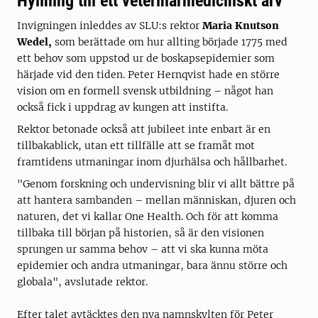
Hyllning till ett veterinärmedicinskt arv
Invigningen inleddes av SLU:s rektor
Maria Knutson
Wedel,
som berättade om hur allting började 1775 med
ett behov som uppstod ur de boskapsepidemier som
härjade vid den tiden. Peter Hernqvist hade en större
vision om en formell svensk utbildning – något han
också fick i uppdrag av kungen att instifta.
Rektor betonade också att jubileet inte enbart är en
tillbakablick, utan ett tillfälle att se framåt mot
framtidens utmaningar inom djurhälsa och hållbarhet.
"Genom forskning och undervisning blir vi allt bättre på
att hantera sambanden – mellan människan, djuren och
naturen, det vi kallar One Health. Och för att komma
tillbaka till början på historien, så är den visionen
sprungen ur samma behov – att vi ska kunna möta
epidemier och andra utmaningar, bara ännu större och
globala", avslutade rektor.
Efter talet avtäcktes den nya namnskylten för Peter