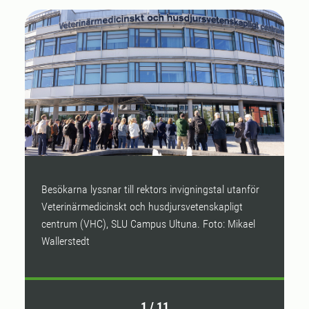
Besökarna lyssnar till rektors invigningstal utanför
N
Veterinärmedicinskt och husdjursvetenskapligt
o
centrum (VHC), SLU Campus Ultuna. Foto: Mikael
Wallerstedt
1
/
11