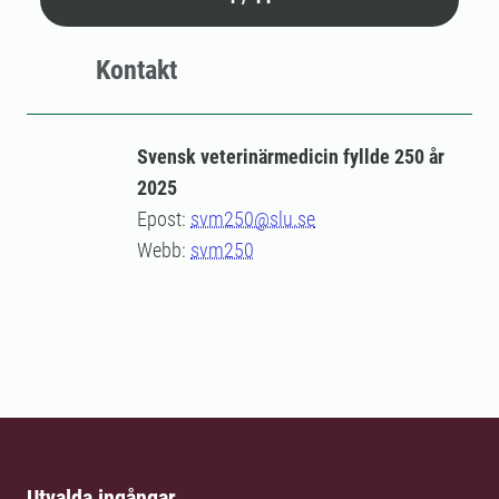
Kontakt
Svensk veterinärmedicin fyllde 250 år
2025
Epost:
svm250@slu.se
Webb:
svm250
Utvalda ingångar