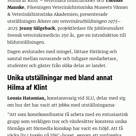
Hilma af Klint – veterinära illustrationer
och
Thomas
Manske
, Föreningen Veterinärhistoriska Museets Vänner
& Veterinärhistoriska Akademien, presenterade
utställningen
Röster om veterinärutbildningen 1975–
2025
.
Jenny Sälgeback
, projektledare för jubileumsåret
Svensk veterinärmedicin 250 år, gav en introduktion till
bildutställningen.
Dagen avslutades med mingel, lättare förtäring och
samtal mellan nuvarande och tidigare medarbetare,
studenter och gäster från olika delar av landet.
Unika utställningar med bland annat
Hilma af Klint
Lousia Hatamian,
konstansvarig vid SLU, delar med sig
om hur det har varit att jobba med utställningarna:
"Att som konstkoordinator få arbeta med en entusiastisk
grupp som verkligen tror och värdesätter konstens unika
förmåga att förmedla kunskap har varit en fröjd. Att få
väcka liv i foajén på VHC-huset, genom att synliggöra