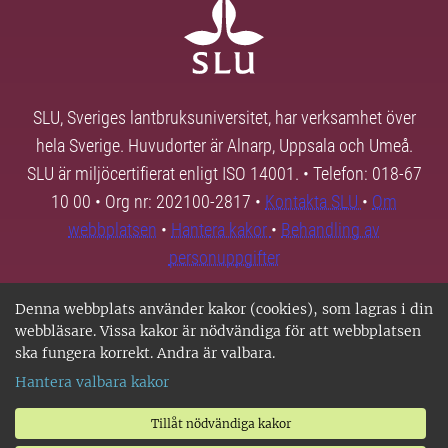
SLU, Sveriges lantbruksuniversitet, har verksamhet över
hela Sverige. Huvudorter är Alnarp, Uppsala och Umeå.
SLU är miljöcertifierat enligt ISO 14001. • Telefon: 018-67
10 00 • Org nr: 202100-2817 •
Kontakta SLU
•
Om
webbplatsen
•
Hantera kakor
•
Behandling av
personuppgifter
Denna webbplats använder kakor (cookies), som lagras i din
webbläsare. Vissa kakor är nödvändiga för att webbplatsen
ska fungera korrekt. Andra är valbara.
Hantera valbara kakor
Tillåt nödvändiga kakor