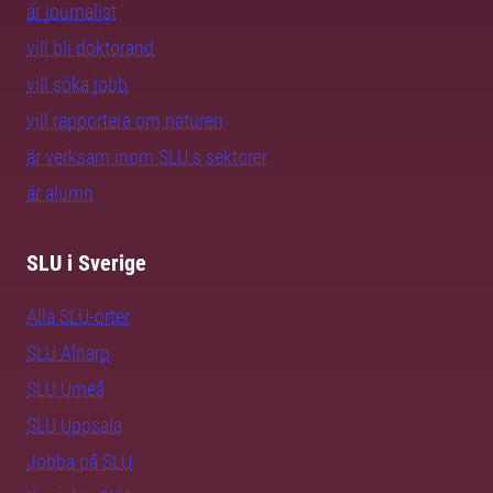
är journalist
vill bli doktorand
vill söka jobb
vill rapportera om naturen
är verksam inom SLU:s sektorer
är alumn
SLU i Sverige
Alla SLU-orter
SLU Alnarp
SLU Umeå
SLU Uppsala
Jobba på SLU