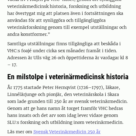
veterinärmedicinsk historia, forskning och utbildning
har övertygat mig att platsen även i fortsättningen ska
användas för att synliggöra och tillgängliggöra
veterinärforskning genom till exempel utställningar och
andra konstformer."
Samtliga utställningar finns tillgängliga att beskåda i
VHC:s foajé under cirka sex månader framåt i tiden.
Adressen är Ulls väg 26 och öppettiderna är vardagar kl 8
– 17.
En milstolpe i veterinärmedicinsk historia
År 1775 startade Peter Hernqvist (1726–1797), läkare,
Linnélärjunge och pionjär, den veterinärskola i Skara
som lade grunden till 250 år av svensk veterinärmedicin.
Genom att ge hans namn åt torget framför VHC hedras
hans insats och det arv som idag lever vidare genom
SLU:s forskning och utbildning inom veterinärmedicin.
Läs mer om
Svensk Veterinärmedicin 250 år