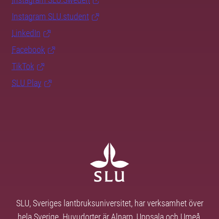
Instagram SLU.student
LinkedIn
Facebook
TikTok
SLU Play
SLU, Sveriges lantbruksuniversitet, har verksamhet över
hela Sverige. Huvudorter är Alnarp, Uppsala och Umeå.