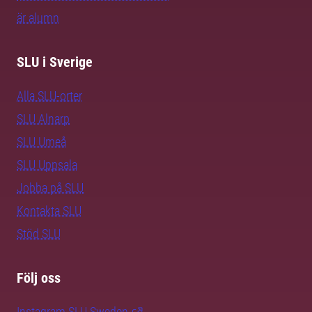
är alumn
SLU i Sverige
Alla SLU-orter
SLU Alnarp
SLU Umeå
SLU Uppsala
Jobba på SLU
Kontakta SLU
Stöd SLU
Följ oss
Instagram SLU.Sweden