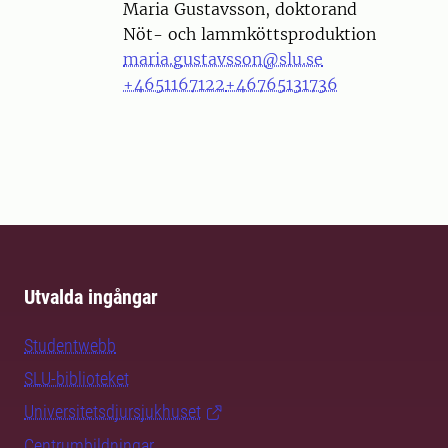
Person
Maria Gustavsson, doktorand
Nöt- och lammköttsproduktion
maria.gustavsson@slu.se
+4651167122
+46765131736
Utvalda ingångar
Studentwebb
SLU-biblioteket
Universitetsdjursjukhuset
Centrumbildningar