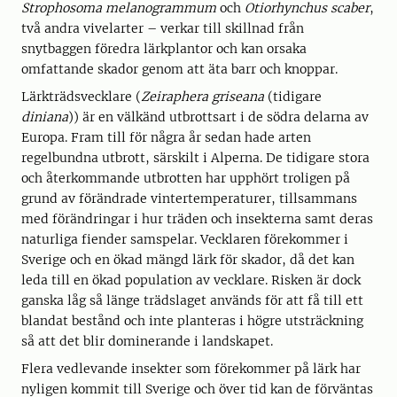
Strophosoma melanogrammum
och
Otiorhynchus scaber
,
två andra vivelarter – verkar till skillnad från
snytbaggen föredra lärkplantor och kan orsaka
omfattande skador genom att äta barr och knoppar.
Lärkträdsvecklare (
Zeiraphera griseana
(tidigare
diniana
)) är en välkänd utbrottsart i de södra delarna av
Europa. Fram till för några år sedan hade arten
regelbundna utbrott, särskilt i Alperna. De tidigare stora
och återkommande utbrotten har upphört troligen på
grund av förändrade vintertemperaturer, tillsammans
med förändringar i hur träden och insekterna samt deras
naturliga fiender samspelar. Vecklaren förekommer i
Sverige och en ökad mängd lärk för skador, då det kan
leda till en ökad population av vecklare. Risken är dock
ganska låg så länge trädslaget används för att få till ett
blandat bestånd och inte planteras i högre utsträckning
så att det blir dominerande i landskapet.
Flera vedlevande insekter som förekommer på lärk har
nyligen kommit till Sverige och över tid kan de förväntas