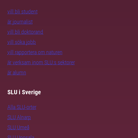
vill bli student
är journalist
vill bli doktorand
vill söka jobb
vill rapportera om naturen
är verksam inom SLU:s sektorer
är alumn
SLU i Sverige
Alla SLU-orter
SLU Alnarp
SLU Umeå
SLU Uppsala