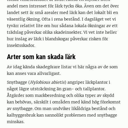
andel men intresset för lärk tycks öka. Även om det över
landet sett är små arealer med lärk kan det lokalt bli en
väsentlig ökning. Ofta i rena bestånd. I dagsläget vet vi
tyvärr relativt lite om hur sådana lokala ökningar av ett
trädslag påverkar olika skadeinsekter. Vi vet inte heller
hur inslag av lärk i blandskogar påverkar risken för
insektsskador.
Arter som kan skada lärk
Av idag kända skadegörare listar vi här några av de som
kan anses vara allvarligast.
Snytbagge (
Hylobious abietis
) angriper lärkplantor i
något lägre utsträckning än gran- och tallplantor.
Åtgärder som markberedning och olika typer av skydd
kan behövas, särskilt i områden med känd hög förekomst
av snytbagge. Om man undviker likåldriga bestånd och
kalhyggesbruk kan sannolikt problemen med snytbagge
minskas.