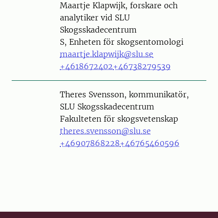
Person
Maartje Klapwijk, forskare och
analytiker vid SLU
Skogsskadecentrum
S, Enheten för skogsentomologi
maartje.klapwijk@slu.se
+4618672402
+46738279539
Person
Theres Svensson, kommunikatör,
SLU Skogsskadecentrum
Fakulteten för skogsvetenskap
theres.svensson@slu.se
+46907868228
+46765460596