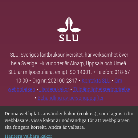
SLU, Sveriges lantbruksuniversitet, har verksamhet över
hela Sverige. Huvudorter är Alnarp, Uppsala och Umeå.
SLU är miljöcertifierat enligt ISO 14001. • Telefon: 018-67
10 00 • Org nr: 202100-2817 •
Kontakta SLU
•
Om
webbplatsen
•
Hantera kakor
•
Tillgänglighetsredogörelse
•
Behandling av personuppgifter
Denna webbplats använder kakor (cookies), som lagras i din
webbläsare. Vissa kakor är nödvändiga för att webbplatsen
ska fungera korrekt. Andra är valbara.
Hantera valbara kakor