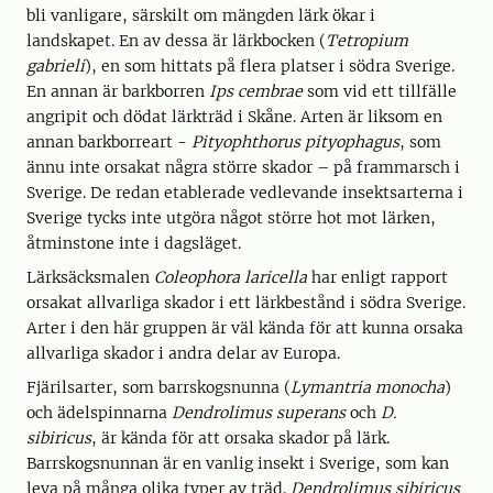
bli vanligare, särskilt om mängden lärk ökar i
landskapet. En av dessa är lärkbocken (
Tetropium
gabrieli
), en som hittats på flera platser i södra Sverige.
En annan är barkborren
Ips cembrae
som vid ett tillfälle
angripit och dödat lärkträd i Skåne. Arten är liksom en
annan barkborreart -
Pityophthorus pityophagus
, som
ännu inte orsakat några större skador – på frammarsch i
Sverige. De redan etablerade vedlevande insektsarterna i
Sverige tycks inte utgöra något större hot mot lärken,
åtminstone inte i dagsläget.
Lärksäcksmalen
Coleophora laricella
har enligt rapport
orsakat allvarliga skador i ett lärkbestånd i södra Sverige.
Arter i den här gruppen är väl kända för att kunna orsaka
allvarliga skador i andra delar av Europa.
Fjärilsarter, som barrskogsnunna (
Lymantria monocha
)
och ädelspinnarna
Dendrolimus superans
och
D.
sibiricus
, är kända för att orsaka skador på lärk.
Barrskogsnunnan är en vanlig insekt i Sverige, som kan
leva på många olika typer av träd.
Dendrolimus sibiricus