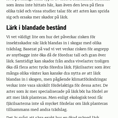
som ännu inte hittats här, kan även den leva på flera
olika träd och vissa studier talar för att arten kan sprida
sig och orsaka mer skador på lärk.
Lärk i blandade bestånd
Vi vet väldigt lite om hur det påverkar risken för
insektsskador när lärk blandas in i skogar med olika
trädslag. Baserat på vad vi vet verkar risken för angrepp
av snytbagge inte öka då de föredrar tall och gran över
lärk. Samtidigt kan skador från andra vivelarter troligen
öka då flera arter tycks föredra lärk. Fjärilsarter som äter
många olika växter kan kanske dra nytta av att lärk
blandas in i skogen, men pågående klimatförändringar
verkar inte vara särskilt fördelaktiga för dessa arter. De
arter som är mer specialiserade på lärk bör ha fördel av
att mer lärk planteras. Men enligt ekologisk teori får
fjärilsarterna inte så mycket fördelar om lärk planteras
tillsammans med andra trädslag.
Det är svårt att säga exakt hur en ökad mängd lärk