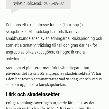
Nyhet publicerad: 2025-09-02
Det finns ett ökat intresse för lärk (Larix spp.) i
skogsbruket. Att trädslaget är förhållandevis
snabbväxande är en av anledningarna. Riskspridning och
som ett alternativt trädslag till tall och gran där risk för
angrepp av olika skadegörare är högre är andra
anledningar.
Men, om vi planterar mer lärk i våra skogar - hur
påverkar det risken för angrepp av skadeinsekter? Vi har
i den här texten sammanfattat vad vi idag vet och vad vi
ser som uppenbara kunskapsluckor.
Lärk och skadeinsekter
Enligt Riksskogstaxeringen utgjorde lärk 0.1% av det
totala virkesförrådet år 2020. Alltså en mycket liten