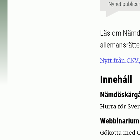
Nyhet publice
Läs om Nämdö
allemansrätt
Nytt från CNV
Innehåll
Nämdöskärgår
Hurra för Sver
Webbinarium:
Gökotta med C