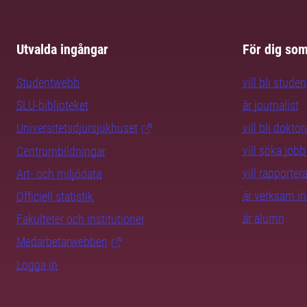
Utvalda ingångar
För dig so
Studentwebb
vill bli studen
SLU-biblioteket
är journalist
Universitetsdjursjukhuset
vill bli dokto
vill söka jobb
Centrumbildningar
vill rapporte
Art- och miljödata
är verksam i
Officiell statistik
är alumn
Fakulteter och institutioner
Medarbetarwebben
Logga in