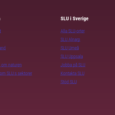
m
SLU i Sverige
t
Alla SLU-orter
SLU Alnarp
rand
SLU Umeå
SLU Uppsala
ra om naturen
Jobba på SLU
nom SLU:s sektorer
Kontakta SLU
Stöd SLU