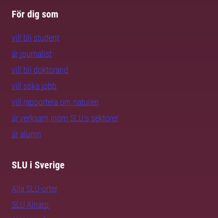
För dig som
vill bli student
är journalist
vill bli doktorand
vill söka jobb
vill rapportera om naturen
är verksam inom SLU:s sektorer
är alumn
SLU i Sverige
Alla SLU-orter
SLU Alnarp