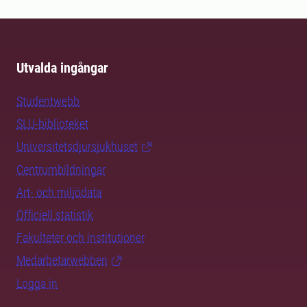
Utvalda ingångar
Studentwebb
SLU-biblioteket
Universitetsdjursjukhuset
Centrumbildningar
Art- och miljödata
Officiell statistik
Fakulteter och institutioner
Medarbetarwebben
Logga in