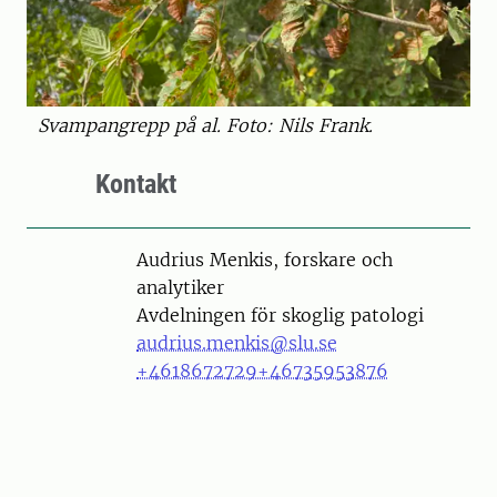
Svampangrepp på al. Foto: Nils Frank.
Kontakt
Person
Audrius Menkis, forskare och
analytiker
Avdelningen för skoglig patologi
audrius.menkis@slu.se
+4618672729
+46735953876