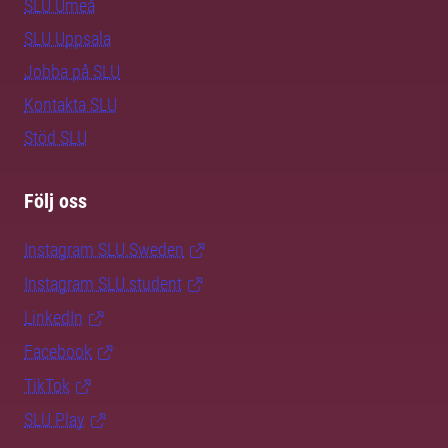
SLU Umeå
SLU Uppsala
Jobba på SLU
Kontakta SLU
Stöd SLU
Följ oss
Instagram SLU.Sweden
Instagram SLU.student
LinkedIn
Facebook
TikTok
SLU Play