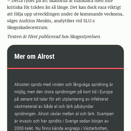
– Detta tyder på att skadorna är märkbara men inte
kritiska för träden än så länge. Det kan dock vara viktigt
att följa upp utvecklingen under de kommande veckorna,
säger Audrius Menkis, analytiker vid SLU:s
Skogsskadecentrum.
Texten är först publicerad hos Skogsstyrelsen.
Mer om Alrost
Alrosten sprids med vinden och långväga spridning är
möjlig, men den stora spridningen på kort tid i Europa
på senare tid talar för att utplantering av infekterat
växtmaterial av både al och lärk påskyndar
spridningen. Alrost växlar mellan al och lärk. Svampen
är invasiv och har spridits i Sverige sedan början av
2000-talet. Nu finns kända angrepp i Västerbotten,