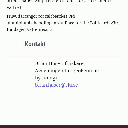
att det hålls kvar på botten istället för att cirkulera i
vattnet.
Huvudarrangör för fältbesöket vid
aluminiumbehandlingen var Race for the Baltic och värd
för dagen Vattenresurs.
Kontakt
Person
Brian Huser, forskare
Avdelningen för geokemi och
hydrologi
brian.huser@slu.se