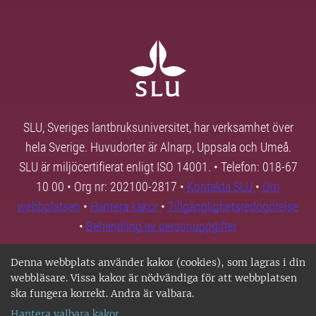
SLU, Sveriges lantbruksuniversitet, har verksamhet över
hela Sverige. Huvudorter är Alnarp, Uppsala och Umeå.
SLU är miljöcertifierat enligt ISO 14001. • Telefon: 018-67
10 00 • Org nr: 202100-2817 •
Kontakta SLU
•
Om
webbplatsen
•
Hantera kakor
•
Tillgänglighetsredogörelse
•
Behandling av personuppgifter
Denna webbplats använder kakor (cookies), som lagras i din
webbläsare. Vissa kakor är nödvändiga för att webbplatsen
ska fungera korrekt. Andra är valbara.
Hantera valbara kakor