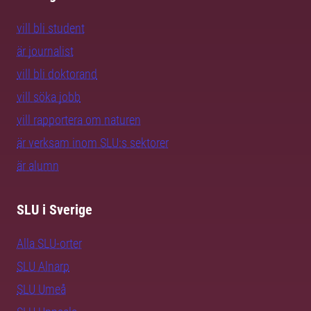
vill bli student
är journalist
vill bli doktorand
vill söka jobb
vill rapportera om naturen
är verksam inom SLU:s sektorer
är alumn
SLU i Sverige
Alla SLU-orter
SLU Alnarp
SLU Umeå