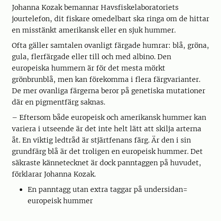
Johanna Kozak bemannar Havsfiskelaboratoriets
jourtelefon, dit fiskare omedelbart ska ringa om de hittar
en misstänkt amerikansk eller en sjuk hummer.
Ofta gäller samtalen ovanligt färgade humrar: blå, gröna,
gula, flerfärgade eller till och med albino. Den
europeiska hummern är för det mesta mörkt
grönbrunblå, men kan förekomma i flera färgvarianter.
De mer ovanliga färgerna beror på genetiska mutationer
där en pigmentfärg saknas.
– Eftersom både europeisk och amerikansk hummer kan
variera i utseende är det inte helt lätt att skilja arterna
åt. En viktig ledtråd är stjärtfenans färg. Är den i sin
grundfärg blå är det troligen en europeisk hummer. Det
säkraste kännetecknet är dock panntaggen på huvudet,
förklarar Johanna Kozak.
En panntagg utan extra taggar på undersidan=
europeisk hummer