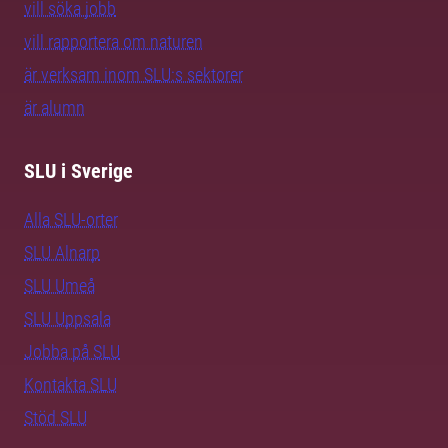
vill söka jobb
vill rapportera om naturen
är verksam inom SLU:s sektorer
är alumn
SLU i Sverige
Alla SLU-orter
SLU Alnarp
SLU Umeå
SLU Uppsala
Jobba på SLU
Kontakta SLU
Stöd SLU