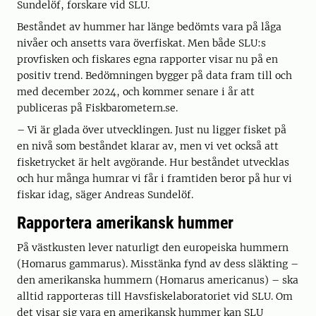
Sundelöf, forskare vid SLU.
Beståndet av hummer har länge bedömts vara på låga
nivåer och ansetts vara överfiskat. Men både SLU:s
provfisken och fiskares egna rapporter visar nu på en
positiv trend. Bedömningen bygger på data fram till och
med december 2024, och kommer senare i år att
publiceras på Fiskbarometern.se.
– Vi är glada över utvecklingen. Just nu ligger fisket på
en nivå som beståndet klarar av, men vi vet också att
fisketrycket är helt avgörande. Hur beståndet utvecklas
och hur många humrar vi får i framtiden beror på hur vi
fiskar idag, säger Andreas Sundelöf.
Rapportera amerikansk hummer
På västkusten lever naturligt den europeiska hummern
(Homarus gammarus). Misstänka fynd av dess släkting –
den amerikanska hummern (Homarus americanus) – ska
alltid rapporteras till Havsfiskelaboratoriet vid SLU. Om
det visar sig vara en amerikansk hummer kan SLU