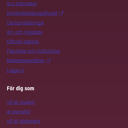
SLU-biblioteket
Universitetsdjursjukhuset
Centrumbildningar
Art- och miljödata
Officiell statistik
Fakulteter och institutioner
Medarbetarwebben
Logga in
För dig som
vill bli student
är journalist
vill bli doktorand