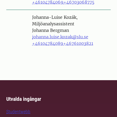
+46104784069
+46703068775
Person
Johanna-Luise Kozák,
Miljöanalysassistent
Johanna Bergman
johanna.luise.kozak@slu.se
+46104784089
+46761003821
Utvalda ingångar
Studentwebb