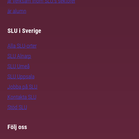
är verksam inom SLU:s sektorer
är alumn
SLU i Sverige
Alla SLU-orter
SLU Alnarp
SLU Umeå
SLU Uppsala
Jobba på SLU
Kontakta SLU
Stöd SLU
Följ oss