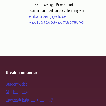
Person
Erika Troeng, Presschef
Kommunikationsavdelningen
erika.troeng@slu.se
+4618672608
+46738078890
Utvalda ingångar
Studentwebb
SLU-biblioteket
Universitetsdjursjukhuset