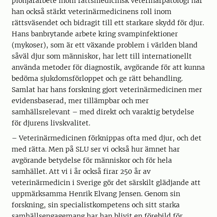
pionjärarbete inom rättsmedicinsk veterinärpatologi har
han också stärkt veterinärmedicinens roll inom
rättsväsendet och bidragit till ett starkare skydd för djur.
Hans banbrytande arbete kring svampinfektioner
(mykoser), som är ett växande problem i världen bland
såväl djur som människor, har lett till internationellt
använda metoder för diagnostik, avgörande för att kunna
bedöma sjukdomsförloppet och ge rätt behandling.
Samlat har hans forskning gjort veterinärmedicinen mer
evidensbaserad, mer tillämpbar och mer
samhällsrelevant – med direkt och varaktig betydelse
för djurens livskvalitet.
– Veterinärmedicinen förknippas ofta med djur, och det
med rätta. Men på SLU ser vi också hur ämnet har
avgörande betydelse för människor och för hela
samhället. Att vi i år också firar 250 år av
veterinärmedicin i Sverige gör det särskilt glädjande att
uppmärksamma Henrik Elvang Jensen. Genom sin
forskning, sin specialistkompetens och sitt starka
samhällsengagemang har han blivit en förebild för