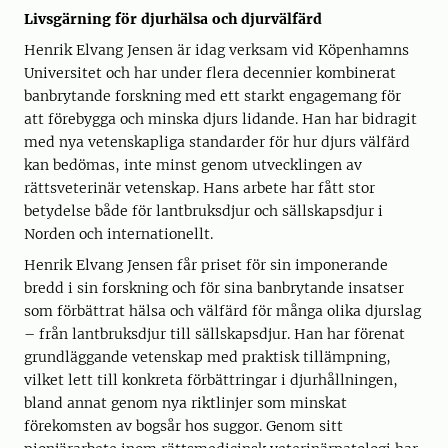
Livsgärning för djurhälsa och djurvälfärd
Henrik Elvang Jensen är idag verksam vid Köpenhamns
Universitet och har under flera decennier kombinerat
banbrytande forskning med ett starkt engagemang för
att förebygga och minska djurs lidande. Han har bidragit
med nya vetenskapliga standarder för hur djurs välfärd
kan bedömas, inte minst genom utvecklingen av
rättsveterinär vetenskap. Hans arbete har fått stor
betydelse både för lantbruksdjur och sällskapsdjur i
Norden och internationellt.
Henrik Elvang Jensen får priset för sin imponerande
bredd i sin forskning och för sina banbrytande insatser
som förbättrat hälsa och välfärd för många olika djurslag
– från lantbruksdjur till sällskapsdjur. Han har förenat
grundläggande vetenskap med praktisk tillämpning,
vilket lett till konkreta förbättringar i djurhållningen,
bland annat genom nya riktlinjer som minskat
förekomsten av bogsår hos suggor. Genom sitt