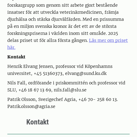
forskargrupp som genom sitt arbete gjort bestående
insatser för att utveckla veterinärmedicinen, främja
djurhälsa och stärka djurvälfärden. Med en prissumma
på en miljon svenska kronor är det ett av de största
forskningspriserna i världen inom sitt område. 2025
delas priset ut för allra första gången.
Läs mer om priset
här.
Kontakt
Henrik Elvang Jensen, professor vid Köpenhamns
universitet, +45 51360373, elvang@sund.ku.dk
Nils Fall, ordförande i priskommittén och professor vid
SLU, +46 18 67 13 69, nils.fall@slu.se
Patrik Olsson, Sverigechef Agria, +46 70- 258 60 13.
Patrik.olsson@agria.se
Kontakt