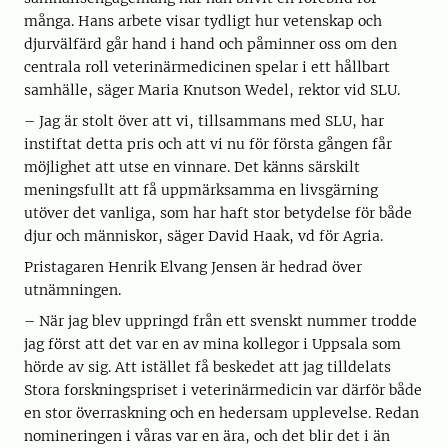
många. Hans arbete visar tydligt hur vetenskap och
djurvälfärd går hand i hand och påminner oss om den
centrala roll veterinärmedicinen spelar i ett hållbart
samhälle, säger Maria Knutson Wedel, rektor vid SLU.
– Jag är stolt över att vi, tillsammans med SLU, har
instiftat detta pris och att vi nu för första gången får
möjlighet att utse en vinnare. Det känns särskilt
meningsfullt att få uppmärksamma en livsgärning
utöver det vanliga, som har haft stor betydelse för både
djur och människor, säger David Haak, vd för Agria.
Pristagaren Henrik Elvang Jensen är hedrad över
utnämningen.
– När jag blev uppringd från ett svenskt nummer trodde
jag först att det var en av mina kollegor i Uppsala som
hörde av sig. Att istället få beskedet att jag tilldelats
Stora forskningspriset i veterinärmedicin var därför både
en stor överraskning och en hedersam upplevelse. Redan
nomineringen i våras var en ära, och det blir det i än