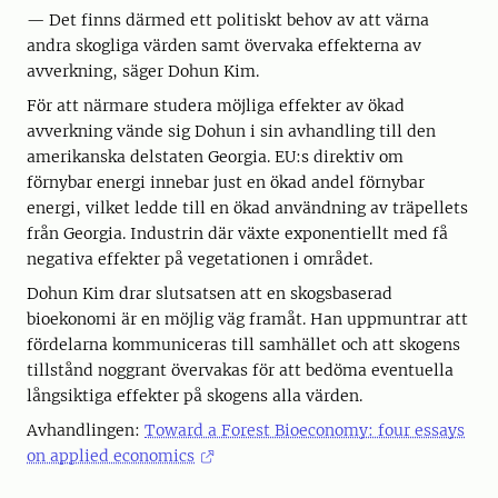
— Det finns därmed ett politiskt behov av att värna
andra skogliga värden samt övervaka effekterna av
avverkning, säger Dohun Kim.
För att närmare studera möjliga effekter av ökad
avverkning vände sig Dohun i sin avhandling till den
amerikanska delstaten Georgia. EU:s direktiv om
förnybar energi innebar just en ökad andel förnybar
energi, vilket ledde till en ökad användning av träpellets
från Georgia. Industrin där växte exponentiellt med få
negativa effekter på vegetationen i området.
Dohun Kim drar slutsatsen att en skogsbaserad
bioekonomi är en möjlig väg framåt. Han uppmuntrar att
fördelarna kommuniceras till samhället och att skogens
tillstånd noggrant övervakas för att bedöma eventuella
långsiktiga effekter på skogens alla värden.
Avhandlingen:
Toward a Forest Bioeconomy: four essays
on applied economics