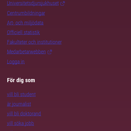
Universitetsdjursjukhuset
Centrumbildningar
Art- och miljödata
Officiell statistik
Fakulteter och institutioner
Medarbetarwebben
Logga in
För dig som
vill bli student
är journalist
vill bli doktorand
vill söka jobb