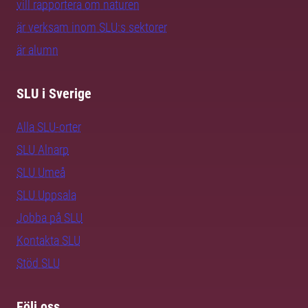
vill rapportera om naturen
är verksam inom SLU:s sektorer
är alumn
SLU i Sverige
Alla SLU-orter
SLU Alnarp
SLU Umeå
SLU Uppsala
Jobba på SLU
Kontakta SLU
Stöd SLU
Följ oss