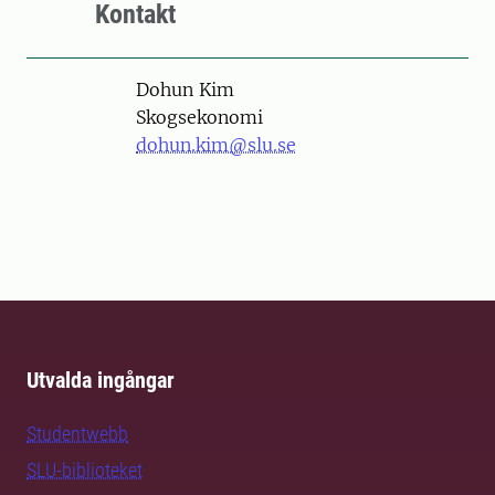
Kontakt
Person
Dohun Kim
Skogsekonomi
dohun.kim@slu.se
Utvalda ingångar
Studentwebb
SLU-biblioteket