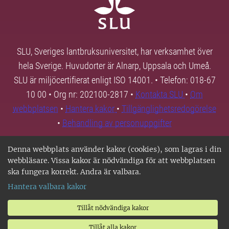
SLU, Sveriges lantbruksuniversitet, har verksamhet över
hela Sverige. Huvudorter är Alnarp, Uppsala och Umeå.
SLU är miljöcertifierat enligt ISO 14001. • Telefon: 018-67
10 00 • Org nr: 202100-2817 •
Kontakta SLU
•
Om
webbplatsen
•
Hantera kakor
•
Tillgänglighetsredogörelse
•
Behandling av personuppgifter
Denna webbplats använder kakor (cookies), som lagras i din
webbläsare. Vissa kakor är nödvändiga för att webbplatsen
ska fungera korrekt. Andra är valbara.
Hantera valbara kakor
Tillåt nödvändiga kakor
Tillåt alla kakor