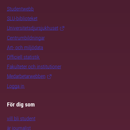
Studentwebb
SLU-biblioteket
Universitetsdjursjukhuset
Centrumbildningar
Art- och miljödata
Officiell statistik
Fakulteter och institutioner
Medarbetarwebben
Logga in
För dig som
vill bli student
är journalist