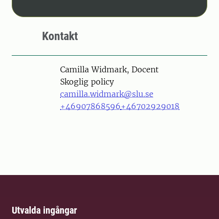
Kontakt
Person
Camilla Widmark, Docent
Skoglig policy
camilla.widmark@slu.se
+46907868596
+46702929018
Utvalda ingångar