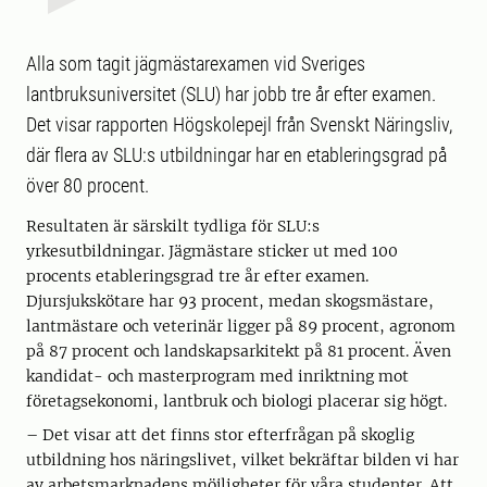
Alla som tagit jägmästarexamen vid Sveriges
lantbruksuniversitet (SLU) har jobb tre år efter examen.
Det visar rapporten Högskolepejl från Svenskt Näringsliv,
där flera av SLU:s utbildningar har en etableringsgrad på
över 80 procent.
Resultaten är särskilt tydliga för SLU:s
yrkesutbildningar. Jägmästare sticker ut med 100
procents etableringsgrad tre år efter examen.
Djursjukskötare har 93 procent, medan skogsmästare,
lantmästare och veterinär ligger på 89 procent, agronom
på 87 procent och landskapsarkitekt på 81 procent. Även
kandidat- och masterprogram med inriktning mot
företagsekonomi, lantbruk och biologi placerar sig högt.
– Det visar att det finns stor efterfrågan på skoglig
utbildning hos näringslivet, vilket bekräftar bilden vi har
av arbetsmarknadens möjligheter för våra studenter. Att