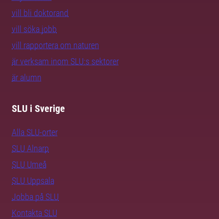
vill bli doktorand
vill söka jobb
vill rapportera om naturen
är verksam inom SLU:s sektorer
är alumn
SLU i Sverige
Alla SLU-orter
SLU Alnarp
SLU Umeå
SLU Uppsala
Jobba på SLU
Kontakta SLU