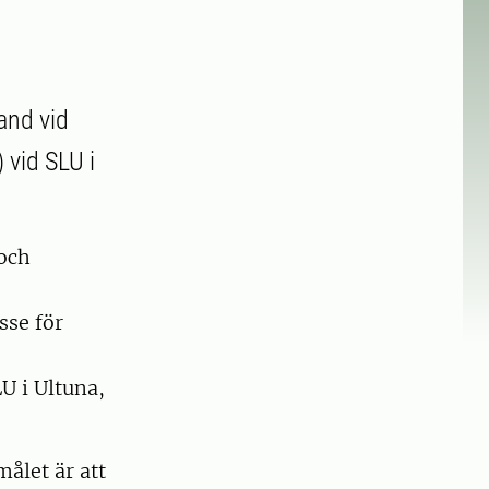
and vid
 vid SLU i
och
sse för
U i Ultuna,
målet är att