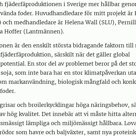
h fjäderfäproduktionen i Sverige mer hållbar geno
använda foder. Huvudhandledare för mitt projekt ä
) och medhandledare är Helena Wall (SLU), Pernill
a Hoffer (Lantmännen).
nen är den enskilt största bidragande faktorn till
 fjäderfäproduktion, särskilt när det gäller global
tential. En stor del av problemet beror på det st
soja, som inte bara har en stor klimatpåverkan ut
 om markanvändning, biologisk mångfald och konk
foder.
grisar och broilerkycklingar höga näringsbehov, sä
 av hög kvalitet. Det innebär att vi måste hitta alte
smässigt lämpliga och miljömässigt hållbara. Lova
rödor som havre och baljväxter, samt nya protein