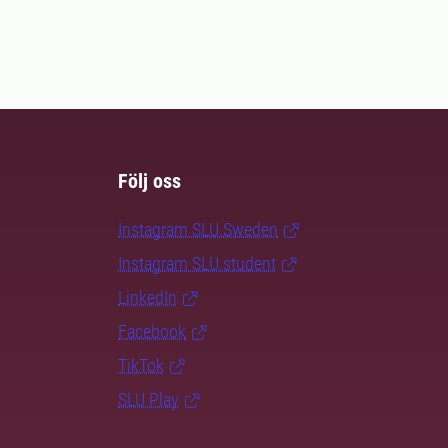
Följ oss
Instagram SLU.Sweden
Instagram SLU.student
LinkedIn
Facebook
TikTok
SLU Play