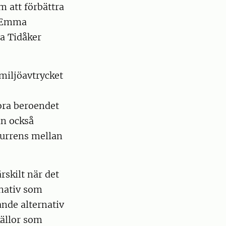
m att förbättra
r Emma
a Tidåker
 miljöavtrycket
ora beroendet
an också
urrens mellan
rskilt när det
rnativ som
nde alternativ
källor som