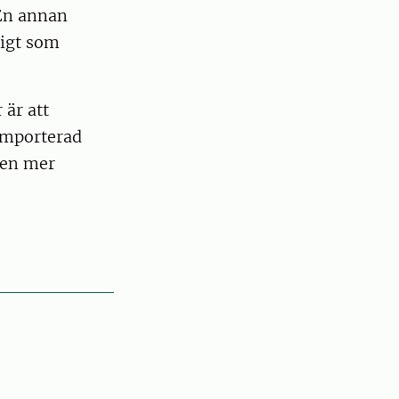
 En annan
digt som
 är att
 importerad
 en mer