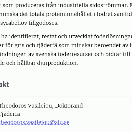
 som produceras från industriella sidoströmmar.
t minska det totala proteininnehållet i fodret samti
syrabehov tillgodoses.
 ha identifierat, testat och utvecklat foderlösningar
er för gris och fjäderfä som minskar beroendet av
ändningen av svenska foderresurser och bidrar till
de och hållbar djurproduktion.
akt
on
Theodoros Vasileiou, Doktorand
Fjäderfä
theodoros.vasileiou@slu.se