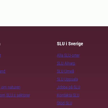
m
SLU i Sverige
t
Alla SLU-orter
SLU Alnarp
rand
SLU Umeå
SLU Uppsala
ra om naturen
Jobba på SLU
nom SLU:s sektorer
Kontakta SLU
Stöd SLU