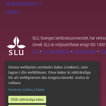
Medarbetarwebben
Logga in
SLU, Sveriges lantbruksuniversitet, har verk
Umeå. SLU är miljöcertifierat enligt ISO 140
SLU
•
Om webbplatsen
•
Hantera kakor
•
Til
Denna webbplats använder kakor (cookies), som
lagras i din webbläsare. Vissa kakor är nödvändiga
för att webbplatsen ska fungera korrekt. Andra är
valbara.
Hantera valbara kakor
Tillåt nödvändiga kakor