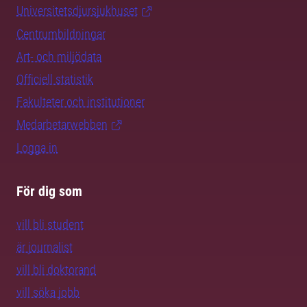
Universitetsdjursjukhuset
Centrumbildningar
Art- och miljödata
Officiell statistik
Fakulteter och institutioner
Medarbetarwebben
Logga in
För dig som
vill bli student
är journalist
vill bli doktorand
vill söka jobb