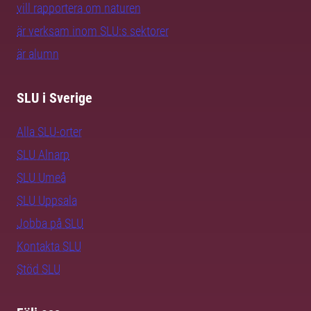
vill rapportera om naturen
är verksam inom SLU:s sektorer
är alumn
SLU i Sverige
Alla SLU-orter
SLU Alnarp
SLU Umeå
SLU Uppsala
Jobba på SLU
Kontakta SLU
Stöd SLU