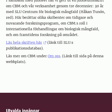
I samband med jubileet har vi gett ut en jubileumsskrift
om CBM och vår verksamhet genom tre decennier: 30 år
med SLU Centrum för biologisk mångfald (Håkan Tunón,
red). Här berättar olika skribenter om tidigare och
nuvarande forskningsprogram, om CBM:s roll i
internationella förhandlingar om biologisk mångfald,
och om framtidens forskning på området.
Läs hela skriften här
(länk till SLU:s
publikationsdatabas).
Läs mer om CBM under
Om oss
. (Länk till sida på denna
webbplats).
Utvalda ingångar