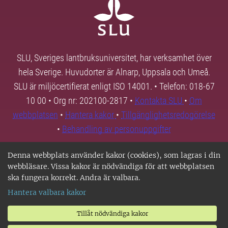
SLU, Sveriges lantbruksuniversitet, har verksamhet över
hela Sverige. Huvudorter är Alnarp, Uppsala och Umeå.
SLU är miljöcertifierat enligt ISO 14001. • Telefon: 018-67
10 00 • Org nr: 202100-2817 •
Kontakta SLU
•
Om
webbplatsen
•
Hantera kakor
•
Tillgänglighetsredogörelse
•
Behandling av personuppgifter
Denna webbplats använder kakor (cookies), som lagras i din
webbläsare. Vissa kakor är nödvändiga för att webbplatsen
ska fungera korrekt. Andra är valbara.
Hantera valbara kakor
Tillåt nödvändiga kakor