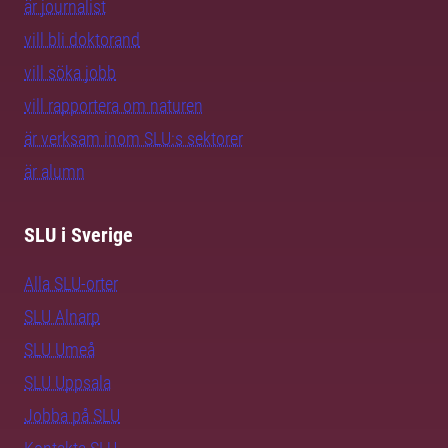
är journalist
vill bli doktorand
vill söka jobb
vill rapportera om naturen
är verksam inom SLU:s sektorer
är alumn
SLU i Sverige
Alla SLU-orter
SLU Alnarp
SLU Umeå
SLU Uppsala
Jobba på SLU