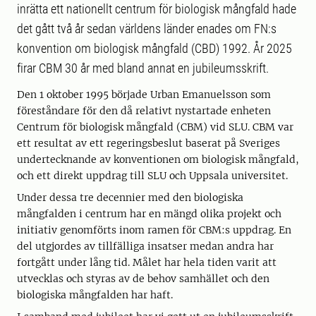
inrätta ett nationellt centrum för biologisk mångfald hade
det gått två år sedan världens länder enades om FN:s
konvention om biologisk mångfald (CBD) 1992. År 2025
firar CBM 30 år med bland annat en jubileumsskrift.
Den 1 oktober 1995 började Urban Emanuelsson som
föreståndare för den då relativt nystartade enheten
Centrum för biologisk mångfald (CBM) vid SLU. CBM var
ett resultat av ett regeringsbeslut baserat på Sveriges
undertecknande av konventionen om biologisk mångfald,
och ett direkt uppdrag till SLU och Uppsala universitet.
Under dessa tre decennier med den biologiska
mångfalden i centrum har en mängd olika projekt och
initiativ genomförts inom ramen för CBM:s uppdrag. En
del utgjordes av tillfälliga insatser medan andra har
fortgått under lång tid. Målet har hela tiden varit att
utvecklas och styras av de behov samhället och den
biologiska mångfalden har haft.