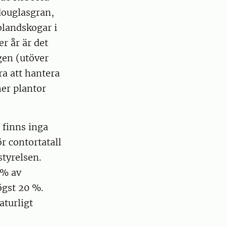
douglasgran,
blandskogar i
er år är det
gen (utöver
ra att hantera
ner plantor
 finns inga
r contortatall
styrelsen.
 % av
gst 20 %.
aturligt