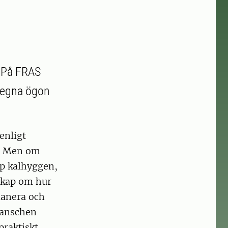
. På FRAS
d egna ögon
 enligt
g. Men om
pp kalhyggen,
skap om hur
planera och
ranschen
praktiskt