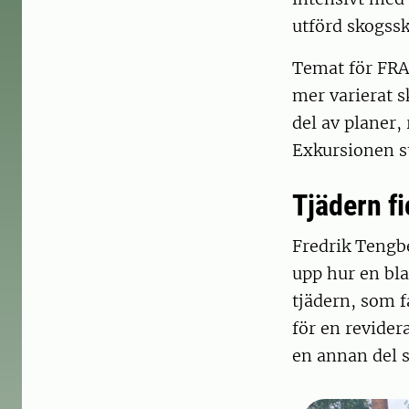
utförd skogssk
Temat för FRAS
mer varierat s
del av planer,
Exkursionen s
Tjädern f
Fredrik Tengbe
upp hur en bla
tjädern, som 
för en revide
en annan del s