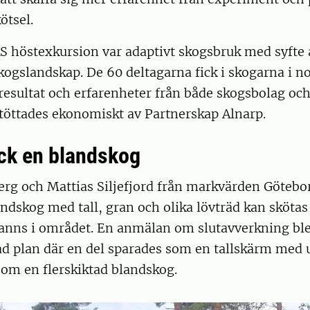
ötsel.
 höstexkursion var adaptivt skogsbruk med syfte a
kogslandskap. De 60 deltagarna fick i skogarna i n
 resultat och erfarenheter från både skogsbolag och
töttades ekonomiskt av Partnerskap Alnarp.
ick en blandskog
rg och Mattias Siljefjord från markvärden Göteborg
ndskog med tall, gran och olika lövträd kan skötas
fanns i området. En anmälan om slutavverkning ble
rad plan där en del sparades som en tallskärm med
om en flerskiktad blandskog.