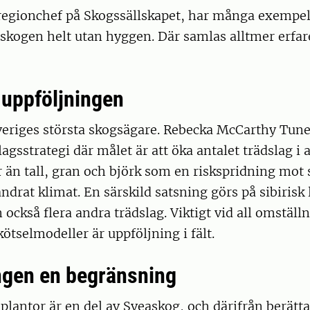
 regionchef på Skogssällskapet, har många exempe
 skogen helt utan hyggen. Där samlas alltmer erfar
 uppföljningen
veriges största skogsägare. Rebecka McCarthy Tun
agsstrategi där målet är att öka antalet trädslag i a
 än tall, gran och björk som en riskspridning mot
ändrat klimat. En särskild satsning görs på sibirisk
också flera andra trädslag. Viktigt vid all omställn
kötselmodeller är uppföljning i fält.
ingen en begränsning
lantor är en del av Sveaskog, och därifrån berätt