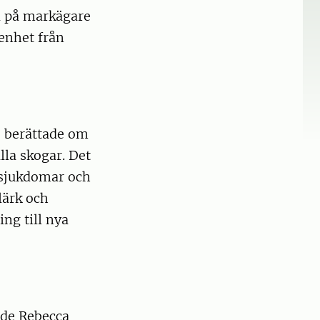
l på markägare
enhet från
e berättade om
lla skogar. Det
 sjukdomar och
 lärk och
ing till nya
ade Rebecca