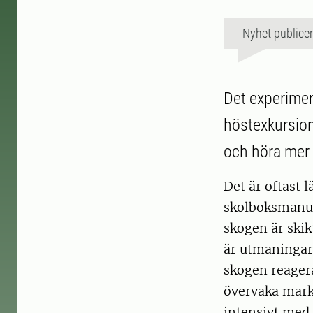
Nyhet publice
Det experimen
höstexkursion
och höra mer 
Det är oftast l
skolboksmanual
skogen är skik
är utmaningar
skogen reagera
övervaka mark
intensivt med 