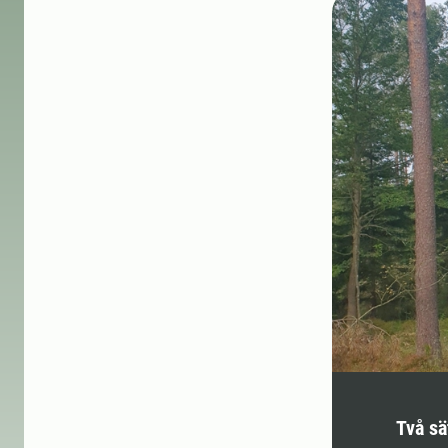
Två sä