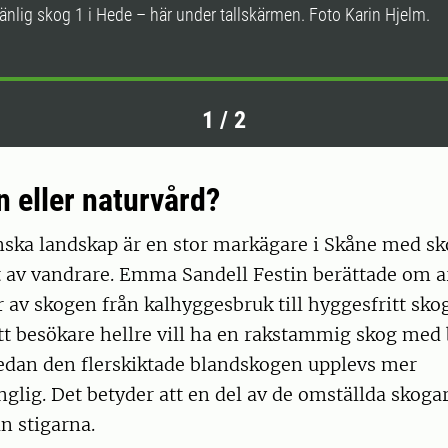
änlig skog 1 i Hede – här under tallskärmen. Foto Karin Hjelm.
1
/
2
n eller naturvård?
ånska landskap är en stor markägare i Skåne med s
t av vandrare. Emma Sandell Festin berättade om a
r av skogen från kalhyggesbruk till hyggesfritt sko
t besökare hellre vill ha en rakstammig skog med 
dan den flerskiktade blandskogen upplevs mer
lig. Det betyder att en del av de omställda skogar
ån stigarna.