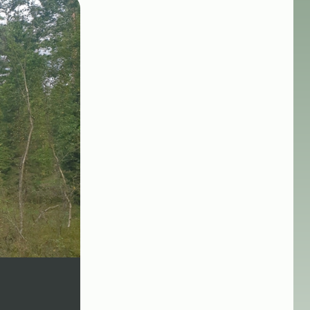
Två sätt att skapa tjädervänlig s