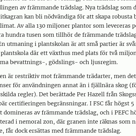
lingen av främmande trädslag. Nya trädslag som 
itkagran kan bli nödvändiga för att skapa robusta 
klimat. Av alla 130 miljoner plantor som levereras p
ra hundra tusen som tillhör de främmande trädsla
 En utmaning i plantskolan är att små partier är svå
g plantskola där ett växthus med plats för två miljo
mma bevattnings-, gödslings- och ljusregim.
en är restriktiv mot främmande trädarter, men det
änser för användningen annat än i fjällnära skog (fö
rskilda regler). Det berättade Per Hazell från Skogs
r certifieringen begränsningar. I FSC får högst 5
 domineras av främmande trädslag, och i PEFC hö
terad i nemoral zon, där granen inte räknas som n
 får dock ersättas med främmande trädslag.