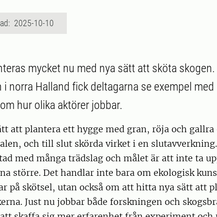
rad: 2025-10-10
teras mycket nu med nya sätt att sköta skogen
 i norra Halland fick deltagarna se exempel me
om hur olika aktörer jobbar.
ätt att plantera ett hygge med gran, röja och gallra
en, och till slut skörda virket i en slutavverknin
tad med många trädslag och målet är att inte ta u
na större. Det handlar inte bara om ekologisk kun
r på skötsel, utan också om att hitta nya sätt att 
erna. Just nu jobbar både forskningen och skogsb
att skaffa sig mer erfarenhet från experiment och 