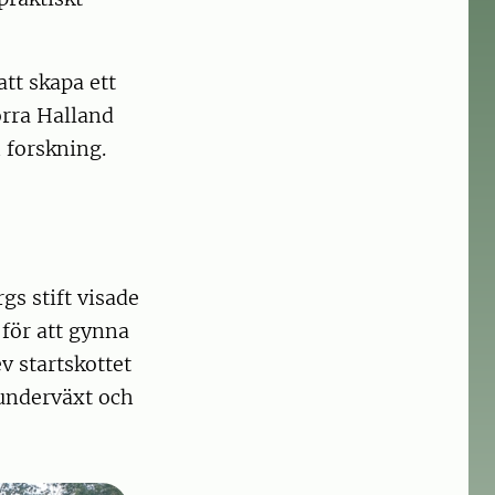
tt skapa ett
orra Halland
 forskning.
s stift visade
 för att gynna
v startskottet
 underväxt och