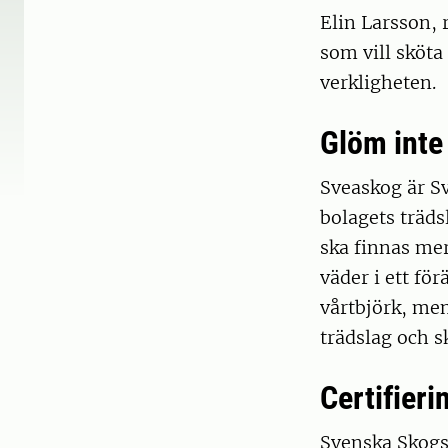
Elin Larsson,
som vill sköta
verkligheten.
Glöm inte
Sveaskog är S
bolagets trädsl
ska finnas mer
väder i ett för
vårtbjörk, men 
trädslag och s
Certifier
Svenska Skogsp