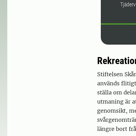
Tjäderv
Rekreatio
Stiftelsen Sk
används flitig
ställa om dela
utmaning är at
genomsikt, me
svårgenomträng
längre bort fr