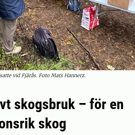
satte vid Fjärås. Foto Mats Hannerz.
vt skogsbruk – för en
ionsrik skog