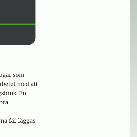
Tjädervänlig skog 2 i Hede – här i bla
kogar som
rbetet med att
gsbruk. En
bra
na får läggas