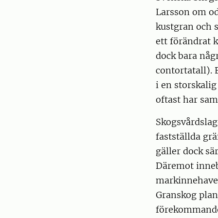
Larsson om od
kustgran och s
ett förändrat 
dock bara någ
contortatall).
i en storskali
oftast har sa
Skogsvårdslag
fastställda gr
gäller dock sä
Däremot innebä
markinnehavet
Granskog plan
förekommande,