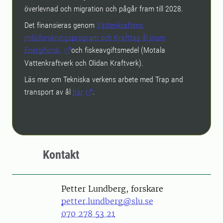
överlevnad och migration och pågår fram till 2028.
Det finansieras genom
Vattenkraftens
miljöforskningsprogram och Krafttag ål inom
Energiforsk
och fiskeavgiftsmedel (Motala
Vattenkraftverk och Olidan Kraftverk).
Läs mer om Tekniska verkens arbete med Trap and
transport av ål
här
.
Kontakt
Petter Lundberg, forskare
petter.lundberg@slu.se
070 278 53 21