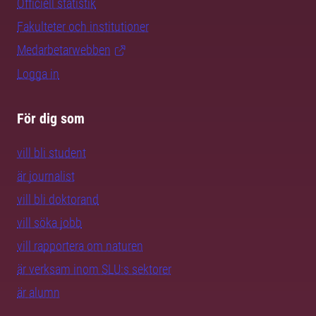
Officiell statistik
Fakulteter och institutioner
Medarbetarwebben
Logga in
För dig som
vill bli student
är journalist
vill bli doktorand
vill söka jobb
vill rapportera om naturen
är verksam inom SLU:s sektorer
är alumn