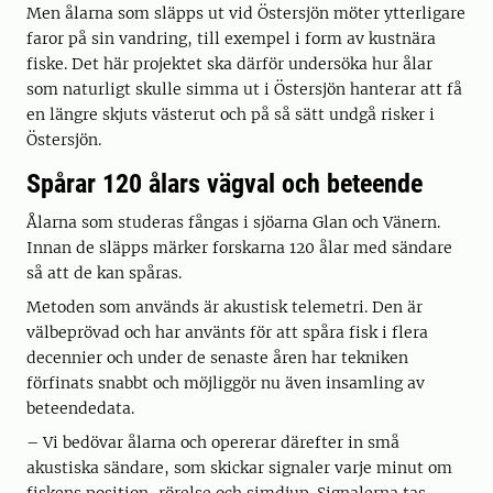
Men ålarna som släpps ut vid Östersjön möter ytterligare
faror på sin vandring, till exempel i form av kustnära
fiske. Det här projektet ska därför undersöka hur ålar
som naturligt skulle simma ut i Östersjön hanterar att få
en längre skjuts västerut och på så sätt undgå risker i
Östersjön.
Spårar 120 ålars vägval och beteende
Ålarna som studeras fångas i sjöarna Glan och Vänern.
Innan de släpps märker forskarna 120 ålar med sändare
så att de kan spåras.
Metoden som används är akustisk telemetri. Den är
välbeprövad och har använts för att spåra fisk i flera
decennier och under de senaste åren har tekniken
förfinats snabbt och möjliggör nu även insamling av
beteendedata.
– Vi bedövar ålarna och opererar därefter in små
akustiska sändare, som skickar signaler varje minut om