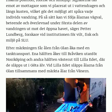
fiskens position, rörelse och simdjup. Signalerna tas
emot av mottagare som vi placerat ut i vattendragen och
längs kusten, vilket gör det möjligt att spåra varje
individs vandring. På så sätt kan vi följa ålarnas vägval,
beteende och överlevnad under första delen av
vandringen ut mot det öppna havet, säger Petter
Lundberg, forskare vid institutionen för vilt, fisk och
miljö på SLU.
Efter märkningen får ålen från Glan åka med en
tanktransport. Ena hälften åker till Bråviken utanför
Norrköping och andra hälften västerut till Lilla Edet, där
de släpps ut i Göta älv. Vid Lilla Edet släpps ålarna från
Glan tillsammans med märkta ålar från Vänern.