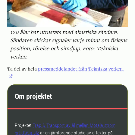
120 ålar har utrustats med akustiska sändare.
Sändaren skickar signaler varje minut om fiskens
position, rörelse och simdjup. Foto: Tekniska
verken.
Ta del av hela
pressmeddelandet från Tekniska verken.
Om projektet
Projektet
Trap & Transport av ål mellan Motala ström
och Göta älv
är en jämförande studie av effekter på