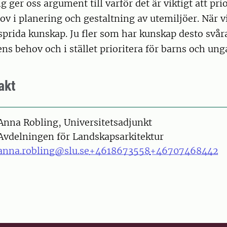
 ger oss argument till varför det är viktigt att pri
v i planering och gestaltning av utemiljöer. När vi
 sprida kunskap. Ju fler som har kunskap desto svåra
ns behov och i stället prioritera för barns och ung
akt
on
Anna Robling, Universitetsadjunkt
Avdelningen för Landskapsarkitektur
anna.robling@slu.se
+4618673558
+46707468442