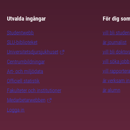
Utvalda ingångar
För dig so
Studentwebb
vill bli studen
SLU-biblioteket
är journalist
Universitetsdjursjukhuset
vill bli dokto
vill söka jobb
Centrumbildningar
vill rapporte
Art- och miljödata
är verksam i
Officiell statistik
är alumn
Fakulteter och institutioner
Medarbetarwebben
Logga in