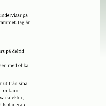
 undervisar på
rammet. Jag är
rs på deltid
ssen med olika
r utifrån sina
 för barns
sarkitekter,
llsplanerare,