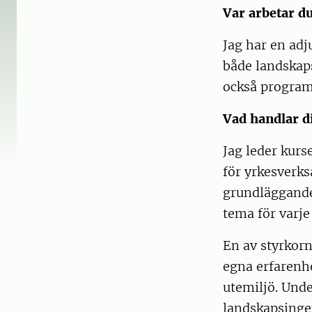
Var arbetar d
Jag har en adj
både landskap
också program
Vad handlar d
Jag leder kurs
för yrkesverk
grundläggande 
tema för varje 
En av styrkorn
egna erfarenh
utemiljö. Unde
landskapsinge