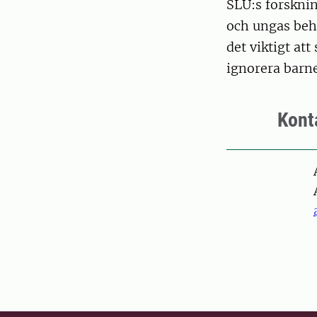
SLU:s forskning
och ungas beho
det viktigt att
ignorera barne
Kont
Pers