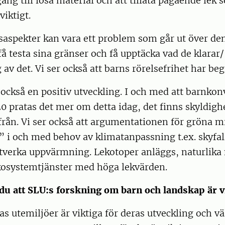
gång till lösa material och att tillåta pågående lek 
viktigt.
aspekter kan vara ett problem som går ut över den 
å testa sina gränser och få upptäcka vad de klarar/ 
g av det. Vi ser också att barns rörelsefrihet har b
också en positiv utveckling. I och med att barnko
0 pratas det mer om detta idag, det finns skyldigh
 från. Vi ser också att argumentationen för gröna mi
” i och med behov av klimatanpassning t.ex. skyfa
otverka uppvärmning. Lekotoper anläggs, naturlika
osystemtjänster med höga lekvärden.
 du att SLU:s forskning om barn och landskap är v
s utemiljöer är viktiga för deras utveckling och v