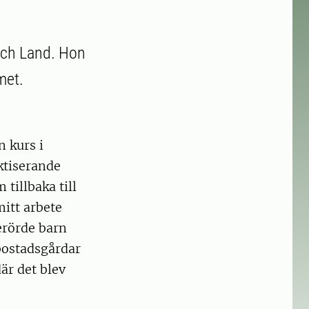
 och Land. Hon
met.
n kurs i
ktiserande
tillbaka till
mitt arbete
erörde barn
bostadsgårdar
är det blev