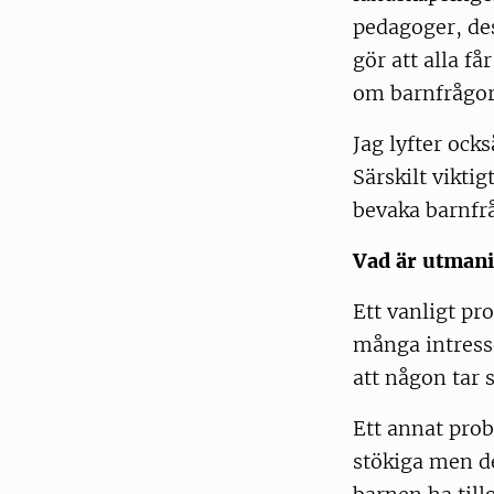
pedagoger, des
gör att alla f
om barnfrågor 
Jag lyfter ock
Särskilt viktig
bevaka barnfrå
Vad är utmani
Ett vanligt pr
många intress
att någon tar s
Ett annat prob
stökiga men det