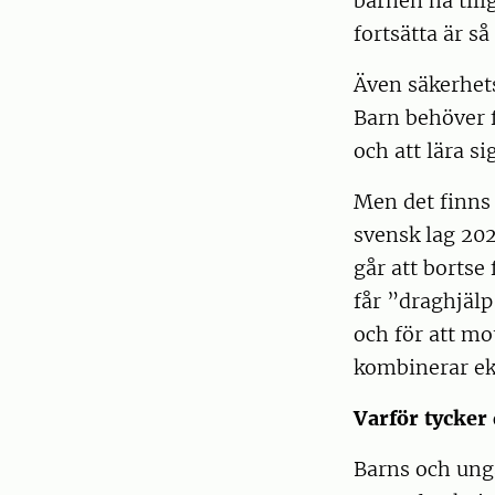
barnen ha till
fortsätta är så 
Även säkerhets
Barn behöver f
och att lära si
Men det finns 
svensk lag 202
går att bortse
får ”draghjälp
och för att m
kombinerar ek
Varför tycker
Barns och unga