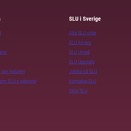
m
SLU i Sverige
t
Alla SLU-orter
SLU Alnarp
rand
SLU Umeå
SLU Uppsala
ra om naturen
Jobba på SLU
nom SLU:s sektorer
Kontakta SLU
Stöd SLU