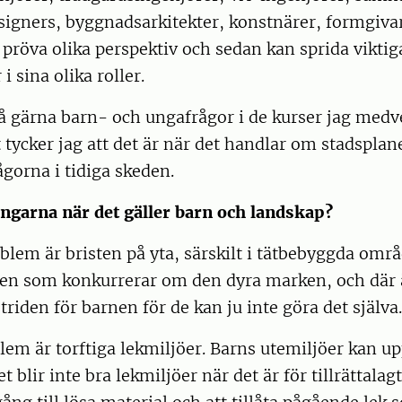
igners, byggnadsarkitekter, konstnärer, formgivar
år pröva olika perspektiv och sedan kan sprida vikti
i sina olika roller.
så gärna barn- och ungafrågor i de kurser jag medve
t tycker jag att det är när det handlar om stadsplan
gorna i tidiga skeden.
ngarna när det gäller barn och landskap?
oblem är bristen på yta, särskilt i tätbebyggda områ
en som konkurrerar om den dyra marken, och där är
triden för barnen för de kan ju inte göra det själva.
lem är torftiga lekmiljöer. Barns utemiljöer kan u
 blir inte bra lekmiljöer när det är för tillrättalagt.