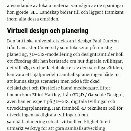
användande av lokala material var några av de spaningar
hon gjorde. SLU Landskap bidrar till och ligger i framkant
inom alla dessa områden.
Virtuell design och planering
Den brittiska universitetslektorn i design Paul Cureton
från Lancaster University som fokuserar på rumslig
planering, 3D-GIS-modellering och designframtider höll
ett föredrag där han berättade om hur digitala tvillingar,
det vill säga virtuella dubbletter av den verkliga världen,
kan vara ett hjälpmedel i samhällsplaneringen både för
att kunna skapa scenarier men också för ökad
delaktighet och förståelse bland medborgare. Efter
honom kom Elliot Hartley, från GD3D / Garsdale Design’,
även han en expert på 3D-GIS, digitala tvillingar och
utvecklingsplanering. Han framhöll 3D teknikens roll för
utvecklingen av digitala tvillingar inom
samhällsplanering och att virtuell verklighet är ett
utmärkt verktyg för att göra samhällsutveckling