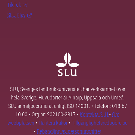
TikTok
SLU Play
SLU, Sveriges lantbruksuniversitet, har verksamhet över
hela Sverige. Huvudorter är Alnarp, Uppsala och Umeå.
SLU är miljöcertifierat enligt ISO 14001. • Telefon: 018-67
10 00 • Org nr: 202100-2817 •
Kontakta SLU
•
Om
webbplatsen
•
Hantera kakor
•
Tillgänglighetsredogörelse
•
Behandling av personuppgifter