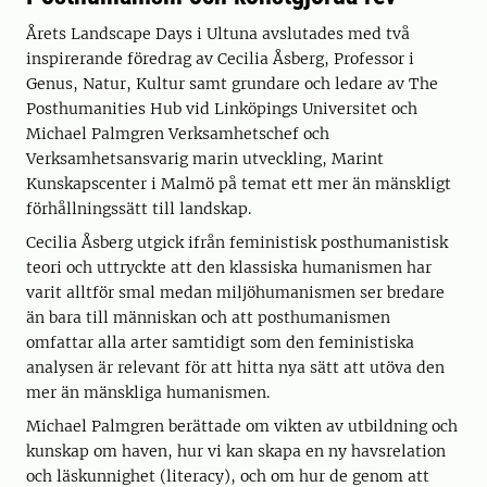
Årets Landscape Days i Ultuna avslutades med två
inspirerande föredrag av Cecilia Åsberg, Professor i
Genus, Natur, Kultur samt grundare och ledare av The
Posthumanities Hub vid Linköpings Universitet och
Michael Palmgren Verksamhetschef och
Verksamhetsansvarig marin utveckling, Marint
Kunskapscenter i Malmö på temat ett mer än mänskligt
förhållningssätt till landskap.
Cecilia Åsberg utgick ifrån feministisk posthumanistisk
teori och uttryckte att den klassiska humanismen har
varit alltför smal medan miljöhumanismen ser bredare
än bara till människan och att posthumanismen
omfattar alla arter samtidigt som den feministiska
analysen är relevant för att hitta nya sätt att utöva den
mer än mänskliga humanismen.
Michael Palmgren berättade om vikten av utbildning och
kunskap om haven, hur vi kan skapa en ny havsrelation
och läskunnighet (literacy), och om hur de genom att