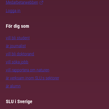
Medarbetarwebben
Logga in
För dig som
vill bli student
är journalist
vill bli doktorand
vill söka jobb
vill rapportera om naturen
är verksam inom SLU:s sektorer
är alumn
SLU i Sverige