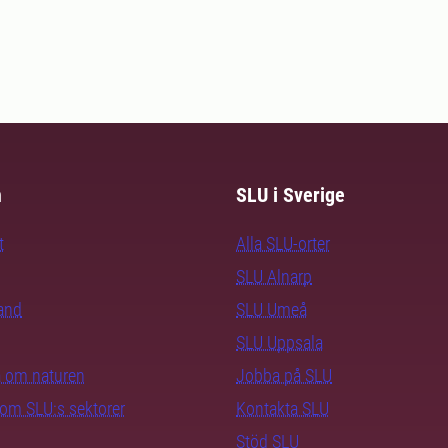
m
SLU i Sverige
t
Alla SLU-orter
SLU Alnarp
rand
SLU Umeå
SLU Uppsala
ra om naturen
Jobba på SLU
nom SLU:s sektorer
Kontakta SLU
Stöd SLU