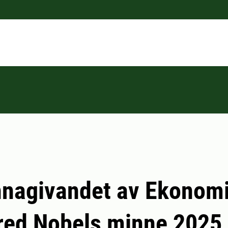
nnagivandet av Ekonomi
lfred Nobels minne 2025