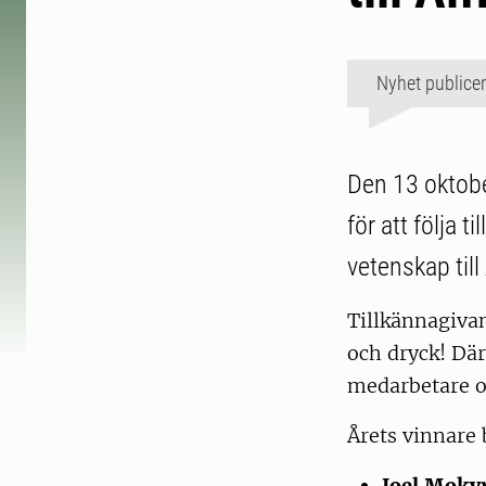
Nyhet publice
Den 13 oktobe
för att följa 
vetenskap til
Tillkännagivan
och dryck! Dä
medarbetare o
Årets vinnare 
Joel Moky