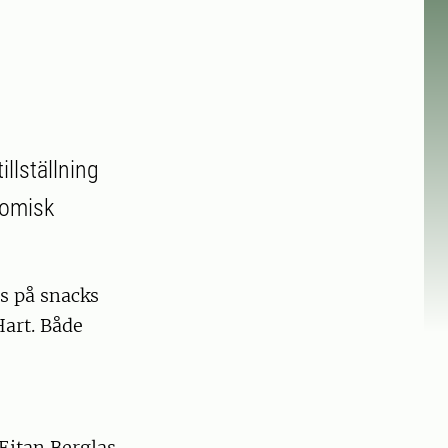
llställning
nomisk
s på snacks
Hart. Både
Eitan Berglas