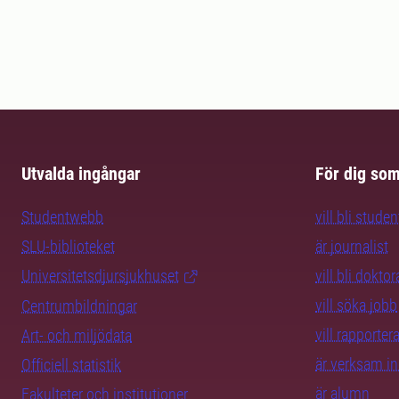
Utvalda ingångar
För dig so
Studentwebb
vill bli studen
SLU-biblioteket
är journalist
Universitetsdjursjukhuset
vill bli dokto
vill söka jobb
Centrumbildningar
vill rapporte
Art- och miljödata
är verksam i
Officiell statistik
är alumn
Fakulteter och institutioner