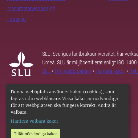
Medarbetarwebben
Logga in
SLU, Sveriges lantbruksuniversitet, har verk
Umeå. SLU är miljöcertifierat enligt ISO 140
SLU
•
Om webbplatsen
•
Hantera kakor
•
Beh
Denna webbplats använder kakor (cookies), som
lagras i din webbläsare. Vissa kakor är nödvändiga
för att webbplatsen ska fungera korrekt. Andra är
valbara.
Hantera valbara kakor
Tillåt nödvändiga kakor