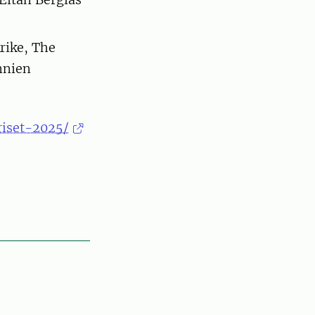
rike, The
nnien
riset-2025/