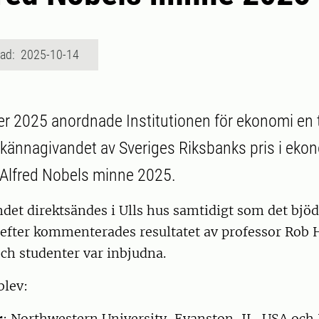
rad: 2025-10-14
r 2025 anordnade Institutionen för ekonomi en ti
tillkännagivandet av Sveriges Riksbanks pris i eko
l Alfred Nobels minne 2025.
det direktsändes i Ulls hus samtidigt som det bjöd
refter kommenterades resultatet av professor Rob 
ch studenter var inbjudna.
blev:
r
: Northwestern University, Evanston, IL, USA och 