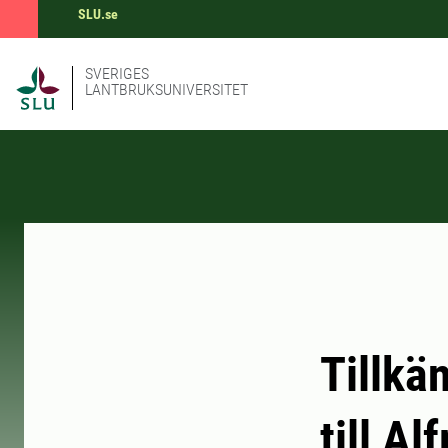
SLU.se
SVERIGES
LANTBRUKSUNIVERSITET
Tillkä
till A