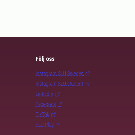
Följ oss
Instagram SLU.Sweden
Instagram SLU.student
LinkedIn
Facebook
TikTok
SLU Play