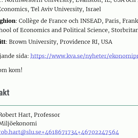
Economics, Tel Aviv University, Israel
Aghion
: Collège de France och INSEAD, Paris, Frank
ool of Economics and Political Science, Storbrita
tt
: Brown University, Providence RI, USA
jande sida:
https://www.kva.se/nyheter/ekonomip
 som kom!
akt
on
Robert Hart, Professor
Miljöekonomi
rob.hart@slu.se
+4618671734
+46702247564