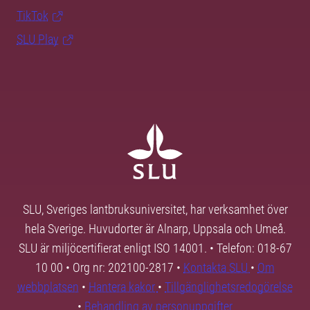
TikTok
SLU Play
SLU, Sveriges lantbruksuniversitet, har verksamhet över
hela Sverige. Huvudorter är Alnarp, Uppsala och Umeå.
SLU är miljöcertifierat enligt ISO 14001. • Telefon: 018-67
10 00 • Org nr: 202100-2817 •
Kontakta SLU
•
Om
webbplatsen
•
Hantera kakor
•
Tillgänglighetsredogörelse
•
Behandling av personuppgifter