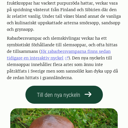
fruktkroppar har vackert purpurröda hattar, verkar vara
på spridning västerut från Finland och Sibirien där den
är relativt vanlig. Under tall växer bland annat de vanliga
och kulinariskt uppskattade arterna smörsopp, sandsopp
och grynsopp.
Rabarbersvampar och slemskivlingar verkar ha ett
symbiotiskt förhållande till slemsoppar, och ofta hittas
de tillsammans (
för rabarbersvamparna finns sedan
tidigare en interaktiv nyckel
). Den nya nyckeln till
slemsoppar innehåller flera arter som ännu inte
påträffats i Sverige men som sannolikt kan dyka upp då
de redan hittats i grannländerna.
Till den nya nyckeln