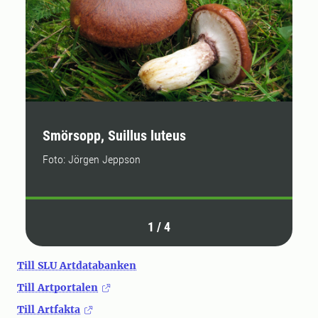
Smörsopp, Suillus luteus
S
Foto: Jörgen Jeppson
F
1
/
4
Till SLU Artdatabanken
Till Artportalen
Till Artfakta