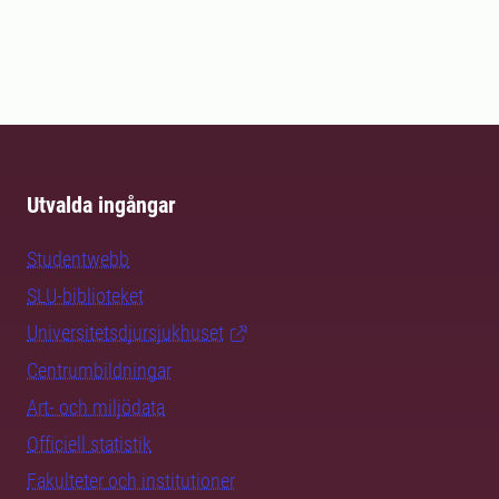
Utvalda ingångar
Studentwebb
SLU-biblioteket
Universitetsdjursjukhuset
Centrumbildningar
Art- och miljödata
Officiell statistik
Fakulteter och institutioner