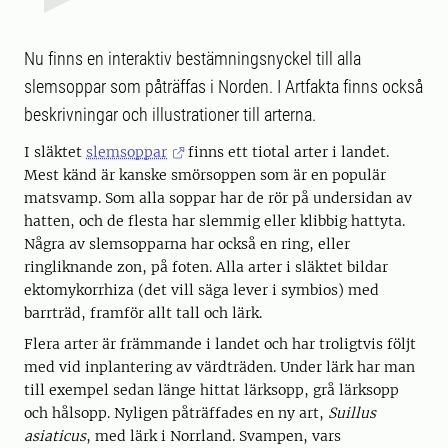
Nu finns en interaktiv bestämningsnyckel till alla
slemsoppar som påträffas i Norden. I Artfakta finns också
beskrivningar och illustrationer till arterna.
I släktet
slemsoppar
finns ett tiotal arter i landet.
Mest känd är kanske smörsoppen som är en populär
matsvamp. Som alla soppar har de rör på undersidan av
hatten, och de flesta har slemmig eller klibbig hattyta.
Några av slemsopparna har också en ring, eller
ringliknande zon, på foten. Alla arter i släktet bildar
ektomykorrhiza (det vill säga lever i symbios) med
barrträd, framför allt tall och lärk.
Flera arter är främmande i landet och har troligtvis följt
med vid inplantering av värdträden. Under lärk har man
till exempel sedan länge hittat lärksopp, grå lärksopp
och hålsopp. Nyligen påträffades en ny art,
Suillus
asiaticus
, med lärk i Norrland. Svampen, vars