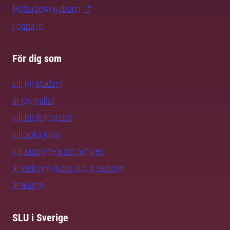
Medarbetarwebben
Logga in
För dig som
vill bli student
är journalist
vill bli doktorand
vill söka jobb
vill rapportera om naturen
är verksam inom SLU:s sektorer
är alumn
SLU i Sverige